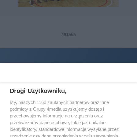
REKLAMA
Drogi Użytkowniku,
My, naszych 1160 zaufanych partnerów oraz inne
podmioty z Grupy 4media uzyskujemy dostęp i
Wydawcą
halorzeszow.pl
jest:
przechowujemy informacje na urządzeniu oraz
STOWARZYSZENIE INICJATYW SPOŁECZNYCH PERSPEKTYWA
przetwarzamy dane osobowe, takie jak unikalne
identyfikatory, standardowe informacje wysyłane przez
Adres do korespondencji:
urządzenie czy dane przeglądania w celu zapewniania