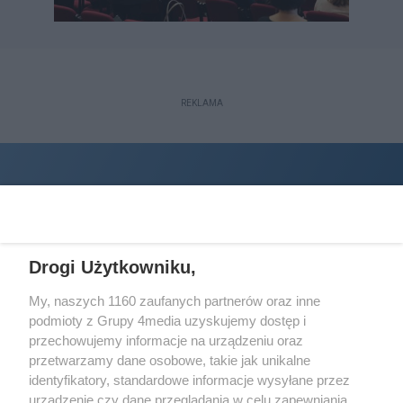
REKLAMA
Drogi Użytkowniku,
My, naszych 1160 zaufanych partnerów oraz inne
podmioty z Grupy 4media uzyskujemy dostęp i
Wydawcą
halorzeszow.pl
jest:
przechowujemy informacje na urządzeniu oraz
STOWARZYSZENIE INICJATYW SPOŁECZNYCH PERSPEKTYWA
przetwarzamy dane osobowe, takie jak unikalne
identyfikatory, standardowe informacje wysyłane przez
Adres do korespondencji:
urządzenie czy dane przeglądania w celu zapewniania