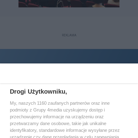
REKLAMA
Drogi Użytkowniku,
My, naszych 1160 zaufanych partnerów oraz inne
podmioty z Grupy 4media uzyskujemy dostęp i
Wydawcą
halorzeszow.pl
jest:
przechowujemy informacje na urządzeniu oraz
STOWARZYSZENIE INICJATYW SPOŁECZNYCH PERSPEKTYWA
przetwarzamy dane osobowe, takie jak unikalne
identyfikatory, standardowe informacje wysyłane przez
Adres do korespondencji:
urządzenie czy dane przeglądania w celu zapewniania