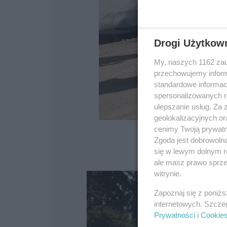
Drogi Użytkow
My, naszych 1162 zau
przechowujemy informa
standardowe informac
spersonalizowanych re
ulepszanie usług. Za
geolokalizacyjnych or
cenimy Twoją prywatno
Zgoda jest dobrowoln
się w lewym dolnym r
ale masz prawo sprzec
witrynie.
Zapoznaj się z poniż
internetowych. Szcze
Prywatności
i
Cookie