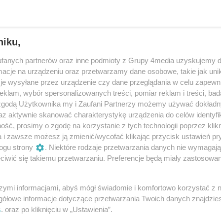
niku,
fanych partnerów oraz inne podmioty z Grupy 4media uzyskujemy d
cje na urządzeniu oraz przetwarzamy dane osobowe, takie jak unika
je wysyłane przez urządzenie czy dane przeglądania w celu zapewn
klam, wybór spersonalizowanych treści, pomiar reklam i treści, bad
 zgodą Użytkownika my i Zaufani Partnerzy możemy używać dokład
az aktywnie skanować charakterystykę urządzenia do celów identyfi
ść, prosimy o zgodę na korzystanie z tych technologii poprzez klikn
4
/ 10
a i zawsze możesz ją zmienić/wycofać klikając przycisk ustawień pr
ogu strony
. Niektóre rodzaje przetwarzania danych nie wymagaj
iwić się takiemu przetwarzaniu. Preferencje będą miały zastosowania
szymi informacjami, abyś mógł świadomie i komfortowo korzystać z
gółowe informacje dotyczące przetwarzania Twoich danych znajdzi
s
. oraz po kliknięciu w „Ustawienia”.