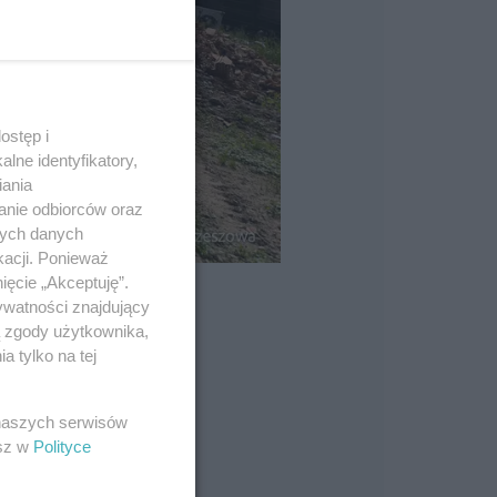
ostęp i
lne identyfikatory,
iania
anie odbiorców oraz
nych danych
kacji. Ponieważ
ięcie „Akceptuję”.
ywatności znajdujący
ą zgody użytkownika,
 tylko na tej
 naszych serwisów
esz w
Polityce