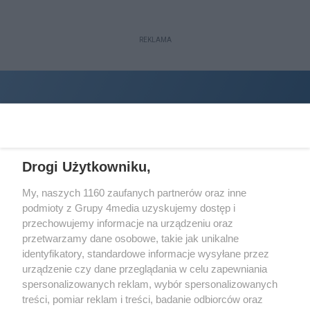
REKLAMA
Drogi Użytkowniku,
My, naszych 1160 zaufanych partnerów oraz inne
podmioty z Grupy 4media uzyskujemy dostęp i
Wydawcą
halorzeszow.pl
jest:
przechowujemy informacje na urządzeniu oraz
STOWARZYSZENIE INICJATYW SPOŁECZNYCH PERSPEKTYWA
przetwarzamy dane osobowe, takie jak unikalne
identyfikatory, standardowe informacje wysyłane przez
Adres do korespondencji:
urządzenie czy dane przeglądania w celu zapewniania
ul. Piastów 3/20
35-077 Rzeszów
spersonalizowanych reklam, wybór spersonalizowanych
treści, pomiar reklam i treści, badanie odbiorców oraz
kontakt@halorzeszow.pl