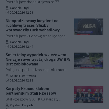
Podróżujący drogą krajową nr 77
muszą liczyć się z nagłymi
Autor artykułu:
Gabriela Trąd
Data dodania artykułu:
utrudnieniami. W okolicach
09.08.2026 12:23
miejscowości Jelna doszło do
Niespodziewany incydent na
niebezpiecznego zdarzenia z udziałem
ruchliwej trasie. Służby
motocyklisty oraz leśnej zwierzyny. Na
wprowadziły ruch wahadłowy
miejsce natychmiast skierowano
Podróżujący kluczową trasą łączącą
służby ratunkowe, a poszkodowany
Jasło z Gorlicami muszą uzbroić się w
Autor artykułu:
Gabriela Trąd
kierowca jednośladu trafił pod opiekę
Data dodania artykułu:
cierpliwość. Niespodziewane
08.08.2026 12:44
lekarzy. Na kluczowym odcinku trasy
zdarzenie drogowe w miejscowości
Śmiertelny wypadek w Jeżowem.
wprowadzono czasową organizację
Przysieki doprowadziło do utrudnień na
Nie żyje rowerzysta, droga DW 878
ruchu.
drodze krajowej nr 28. Na miejscu
jest zablokowana
natychmiast pojawiła się policja, która
Policjanci pod nadzorem prokuratora
wprowadziła zmianę w organizacji
ustalają szczegółowe okoliczności
Autor artykułu:
Kalina Pawłowska
ruchu, by zabezpieczyć teren i uniknąć
Data dodania artykułu:
tragicznego wypadku, do którego
08.08.2026 12:38
kolejnych niebezpiecznych sytuacji.
doszło dzisiaj rano w miejscowości
Karpaty Krosno klubem
Jeżowe w powiecie niżańskim. W
partnerskim Stali Rzeszów
wyniku zderzenia samochodu
Stal Rzeszów S.A. i KKS Karpaty
osobowego z rowerzystą, śmierć na
Krosno rozpoczęły oficjalną
Autor artykułu:
Krystian Propola
miejscu poniósł kierujący jednośladem.