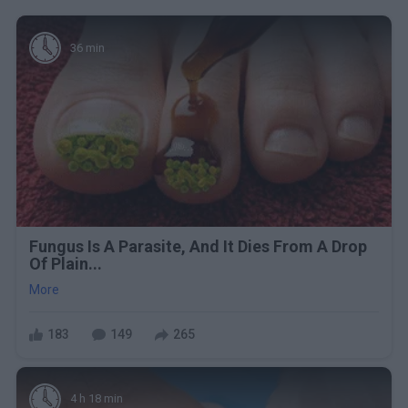
36 min
Fungus Is A Parasite, And It Dies From A Drop
Of Plain...
More
183
149
265
4 h 18 min