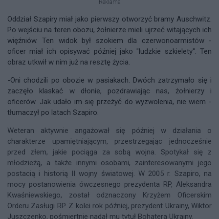
Reklama
Oddział Szapiry miał jako pierwszy otworzyć bramy Auschwitz.
Po wejściu na teren obozu, żołnierze mieli ujrzeć witających ich
więźniów. Ten widok był szokiem dla czerwonoarmistów -
oficer miał ich opisywać później jako "ludzkie szkielety". Ten
obraz utkwił w nim już na resztę życia.
-Oni chodzili po obozie w pasiakach. Dwóch zatrzymało się i
zaczęło klaskać w dłonie, pozdrawiając nas, żołnierzy i
oficerów. Jak udało im się przeżyć do wyzwolenia, nie wiem -
tłumaczył po latach Szapiro.
Weteran aktywnie angażował się później w działania o
charakterze upamiętniającym, przestrzegając jednocześnie
przed złem, jakie pociąga za sobą wojna. Spotykał się z
młodzieżą, a także innymi osobami, zainteresowanymi jego
postacią i historią II wojny światowej. W 2005 r. Szapiro, na
mocy postanowienia ówczesnego prezydenta RP, Aleksandra
Kwaśniewskiego, został odznaczony Krzyżem Oficerskim
Orderu Zasługi RP. Z kolei rok później, prezydent Ukrainy, Wiktor
Juszczenko, pośmiertnie nadał mu tytuł Bohatera Ukrainy.