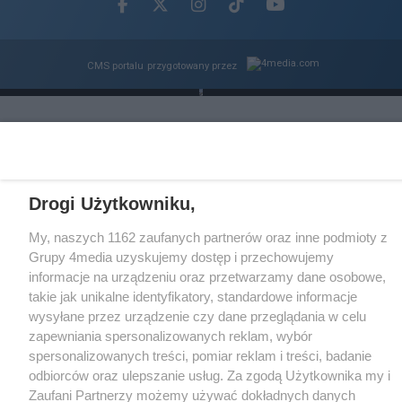
Facebook.com
X.com
Instagram.com
Tiktok.com
Youtube.com
CMS portalu
przygotowany przez
Loaded
:
Unmute
62.88%
Drogi Użytkowniku,
My, naszych 1162 zaufanych partnerów oraz inne podmioty z
Grupy 4media uzyskujemy dostęp i przechowujemy
informacje na urządzeniu oraz przetwarzamy dane osobowe,
takie jak unikalne identyfikatory, standardowe informacje
wysyłane przez urządzenie czy dane przeglądania w celu
zapewniania spersonalizowanych reklam, wybór
spersonalizowanych treści, pomiar reklam i treści, badanie
odbiorców oraz ulepszanie usług. Za zgodą Użytkownika my i
Zaufani Partnerzy możemy używać dokładnych danych