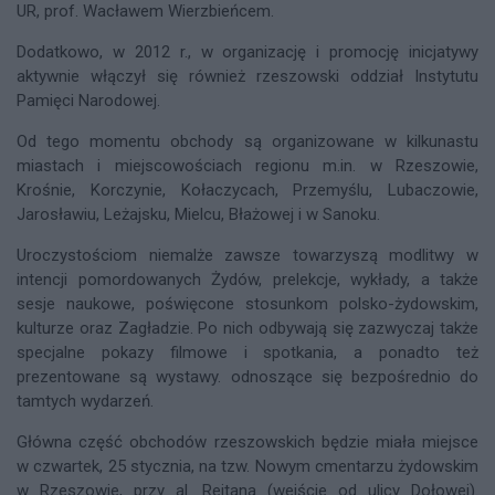
UR, prof. Wacławem Wierzbieńcem.
Dodatkowo, w 2012 r., w organizację i promocję inicjatywy
aktywnie włączył się również rzeszowski oddział Instytutu
Pamięci Narodowej.
Od tego momentu obchody są organizowane w kilkunastu
miastach i miejscowościach regionu m.in. w Rzeszowie,
Krośnie, Korczynie, Kołaczycach, Przemyślu, Lubaczowie,
Jarosławiu, Leżajsku, Mielcu, Błażowej i w Sanoku.
Uroczystościom niemalże zawsze towarzyszą modlitwy w
intencji pomordowanych Żydów, prelekcje, wykłady, a także
sesje naukowe, poświęcone stosunkom polsko-żydowskim,
kulturze oraz Zagładzie. Po nich odbywają się zazwyczaj także
specjalne pokazy filmowe i spotkania, a ponadto też
prezentowane są wystawy. odnoszące się bezpośrednio do
tamtych wydarzeń.
Główna część obchodów rzeszowskich będzie miała miejsce
w czwartek, 25 stycznia, na tzw. Nowym cmentarzu żydowskim
w Rzeszowie, przy al. Rejtana (wejście od ulicy Dołowej).