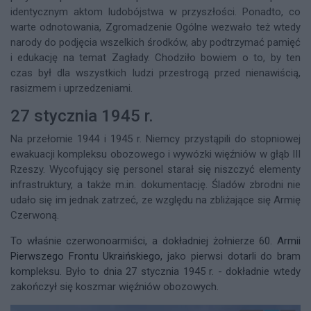
identycznym aktom ludobójstwa w przyszłości. Ponadto, co
warte odnotowania, Zgromadzenie Ogólne wezwało też wtedy
narody do podjęcia wszelkich środków, aby podtrzymać pamięć
i edukację na temat Zagłady. Chodziło bowiem o to, by ten
czas był dla wszystkich ludzi przestrogą przed nienawiścią,
rasizmem i uprzedzeniami.
27 stycznia 1945 r.
Na przełomie 1944 i 1945 r. Niemcy przystąpili do stopniowej
ewakuacji kompleksu obozowego i wywózki więźniów w głąb III
Rzeszy. Wycofujący się personel starał się niszczyć elementy
infrastruktury, a także m.in. dokumentację. Śladów zbrodni nie
udało się im jednak zatrzeć, ze względu na zbliżające się Armię
Czerwoną.
To właśnie czerwonoarmiści, a dokładniej żołnierze 60
. Armii
Pierwszego Frontu Ukraińskiego, j
ako pierwsi dotarli do bram
kompleksu. Było to dnia 27 stycznia 1945 r. - dokładnie wtedy
zakończył się koszmar więźniów obozowych.