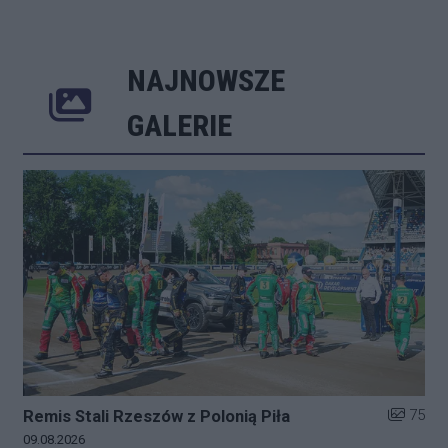
NAJNOWSZE
Poprzednie
Następne
Kliknij 
GALERIE
Liczba zd
75
Remis Stali Rzeszów z Polonią Piła
Data dodania galerii:
09.08.2026