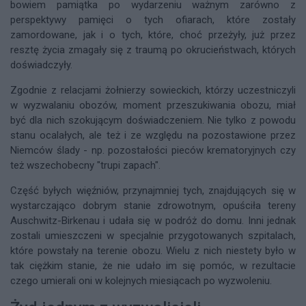
bowiem pamiątka po wydarzeniu ważnym zarówno z
perspektywy pamięci o tych ofiarach, które zostały
zamordowane, jak i o tych, które, choć przeżyły, już przez
resztę życia zmagały się z traumą po okrucieństwach, których
doświadczyły.
Zgodnie z relacjami żołnierzy sowieckich, którzy uczestniczyli
w wyzwalaniu obozów, moment przeszukiwania obozu, miał
być dla nich szokującym doświadczeniem. Nie tylko z powodu
stanu ocalałych, ale też i ze względu na pozostawione przez
Niemców ślady - np. pozostałości pieców krematoryjnych czy
też wszechobecny "trupi zapach".
Część byłych więźniów, przynajmniej tych, znajdujących się w
wystarczająco dobrym stanie zdrowotnym, opuściła tereny
Auschwitz-Birkenau i udała się w podróż do domu. Inni jednak
zostali umieszczeni w specjalnie przygotowanych szpitalach,
które powstały na terenie obozu. Wielu z nich niestety było w
tak ciężkim stanie, że nie udało im się pomóc, w rezultacie
czego umierali oni w kolejnych miesiącach po wyzwoleniu.