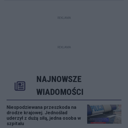
REKLAMA
REKLAMA
NAJNOWSZE
Rozwiń
Poprzednie
Następne
Kliknij aby 
K
WIADOMOŚCI
Niespodziewana przeszkoda na
drodze krajowej. Jednoślad
uderzył z dużą siłą, jedna osoba w
szpitalu