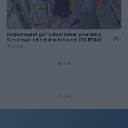
Rozpoznajesz go? Ukradł rower w centrum
Liczba z
4
Rzeszowa i odjechał autobusem [ZDJĘCIA]
Data dodania galerii:
07.08.2026
REKLAMA
REKLAMA