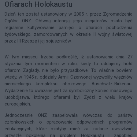
Ofiarach Holokaustu
Dzień ten został ustanowiony w 2005 r. przez Zgromadzenie
Ogólne ONZ. Główną intencją jego inicjatorów miało być
regularne kultywowanie pamięci o ofiarach pochodzenia
żydowskiego, zamordowanych w okresie II wojny światowej
przez III Rzeszę i jej sojuszników.
W tym miejscu trzeba podkreślić, iż ustanowienie dnia 27
stycznia tym momentem w roku, kiedy to oddajemy hołd
ofiarom Zagłady, nie było przypadkowe. To właśnie bowiem
wtedy, w 1945 r., oddziały Armii Czerwonej wyzwoliły więźniów
niemieckiego kompleksu obozowego Auschwitz-Birkenau.
Wydarzenie to uważane jest za symboliczny koniec masowego
ludobójstwa, którego ofiarami byli Żydzi z wielu krajów
europejskich.
Jednocześnie ONZ zaapelowała wówczas do państw
członkowskich o opracowanie odpowiednich programów
edukacyjnych, które miałyby mieć za zadanie uwrażliwić
przyszłe pokolenia na problem Holokaustu i zapobiec