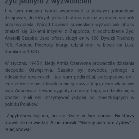
Żyd jednym z wyzwolicieli
I w tym miejscu warto wspomnieć o pewnym paradoksie
dziejowym, do których jednak historia nas już w pewien sposób
przyzwyczaiła. Wśród bowiem sowieckich wyzwolicieli obozu
znalazł się 32-letni inżynier z Zaporoża, z pochodzenia Żyd,
Anatolij Szapiro. Jako oficer, służył on w 100. Dywizji Piechoty
106. Korpusu Piechoty, biorąc udział m.in. w bitwie na Łuku
Kurskim w 1943 r.
W styczniu 1945 r., kiedy Armia Czerwona prowadziła działania
nieopodal Oświęcimia, Szapiro był dowódcą jednego z
oddziałów sowieckich. Jak sam podkreślał, początkowo on i
jego żołnierze nie zdawali sobie sprawy z tego, czym właściwie
było Auschwitz. Pewne sygnały na temat tego, co działo się w
obozie, mieli oni otrzymywać jedynie od mieszkających w
pobliżu Polaków.
-
Zapytaliśmy się ich, co się dzieje w tym obozie. Niektórzy
mówili, że nie wiedzą. A inni mówili: "Niemcy palą tam Żydów" -
relacjonował.