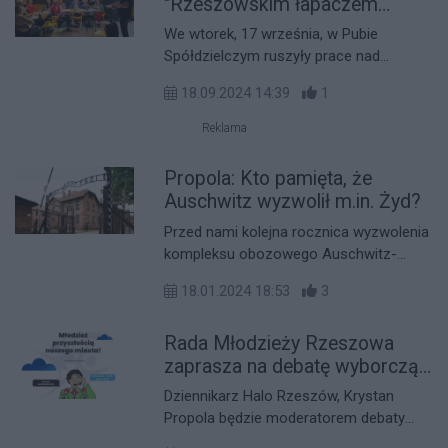
"Rzeszowskim łapaczem
wspomnień"
We wtorek, 17 września, w Pubie
Spółdzielczym ruszyły prace nad
specjalnym podcastem, który
18.09.2024 14:39
1
przygotowują rzeszowscy seniorzy.
Projektowi patronuje Stowarzyszenie
Reklama
Inicjatyw Lokalnych "Perspektywa", a
finansuje je Miasto Rzeszów.
Propola: Kto pamięta, że
Auschwitz wyzwolił m.in. Żyd?
Przed nami kolejna rocznica wyzwolenia
kompleksu obozowego Auschwitz-
Birkenau - symbolu piekła, które
18.01.2024 18:53
3
człowiek jest w stanie zgotować innym,
jedynie w imię własnych chorych wizji i
Rada Młodzieży Rzeszowa
przekonań. Wydarzenia upamiętniające
ten moment, jak i, generalnie, ofiary
zaprasza na debatę wyborczą.
Zagłady, organizowane są już teraz w
Poprowadzi ją Krystian
Dziennikarz Halo Rzeszów, Krystan
różnych częściach Polski, także na
Propola!
Propola będzie moderatorem debaty
Podkarpaciu. Czym tak naprawdę był
kandydatów do Sejmu RP w okręgu 23,