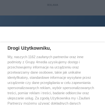
Wszystkie te osoby zdobyły swoją
REKLAMA
rozpoznawalność w dużej mierze
właśnie dzięki wywoływaniu kontrowersji
czy skandali.
Drogi Użytkowniku,
My, naszych 1162 zaufanych partnerów oraz inne
podmioty z Grupy 4media uzyskujemy dostęp i
Wydawcą
halorzeszow.pl
jest:
przechowujemy informacje na urządzeniu oraz
STOWARZYSZENIE INICJATYW SPOŁECZNYCH PERSPEKTYWA
przetwarzamy dane osobowe, takie jak unikalne
identyfikatory, standardowe informacje wysyłane przez
Adres do korespondencji:
urządzenie czy dane przeglądania w celu zapewniania
ul. Piastów 3/20
35-077 Rzeszów
spersonalizowanych reklam, wybór spersonalizowanych
treści, pomiar reklam i treści, badanie odbiorców oraz
kontakt@halorzeszow.pl
ulepszanie usług. Za zgodą Użytkownika my i Zaufani
Partnerzy możemy używać dokładnych danych