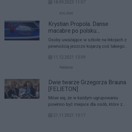
dzień 27 stycznia 1945 r. i co odróżniało
18.09.2023 11:07
którą już 19 września organizuje Rada
go od zwykłej kartki z kalendarza?
Młodzieży Rzeszowa. Wśród tematów
REKLAMA
będą m.in. bezpieczeństwo, edukacja,
Krystian Propola. Danse
zdrowie psychiczne i przedsiębiorczość.
macabre po polsku
[FELIETON]
Osoby uważające w szkole na lekcjach z
pewnością jeszcze kojarzą coś takiego
jak motyw tańca śmierci (fr. danse
11.12.2021 13:09
macabre). Najprościej mówiąc, chodziło
w nim o ukazanie ludzi tańczących ze
Reklama
szkieletami, co symbolizowało
nieuchronny koniec, ale też i równość
Dwie twarze Grzegorza Brauna
wobec śmierci. Po latach, obrazy te
[FELIETON]
wracają do nas w nowej odsłonie, a ich
Mówi się, że w każdym ugrupowaniu
autorami jesteśmy my sami we
powinno być miejsce dla osób, które za
współpracy z politykami.
pomocą kontrowersyjnych, a wręcz
21.11.2021 15:17
szokujących wypowiedzi, zwracać będą
uwagę mediów. Ryszard Terlecki, Klaudia
Jachira, Janusz Korwin-Mikke…