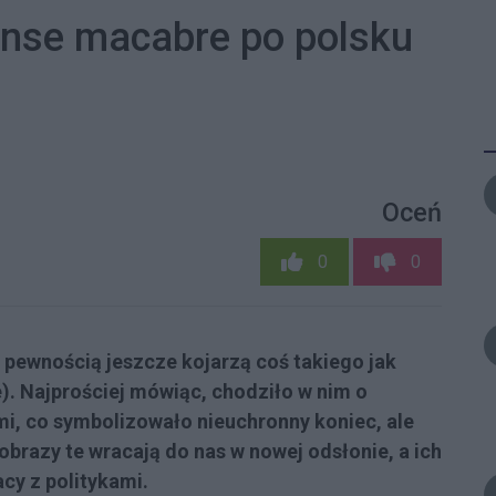
anse macabre po polsku
Oceń
0
0
 pewnością jeszcze kojarzą coś takiego jak
). Najprościej mówiąc, chodziło w nim o
mi, co symbolizowało nieuchronny koniec, ale
 obrazy te wracają do nas w nowej odsłonie, a ich
cy z politykami.