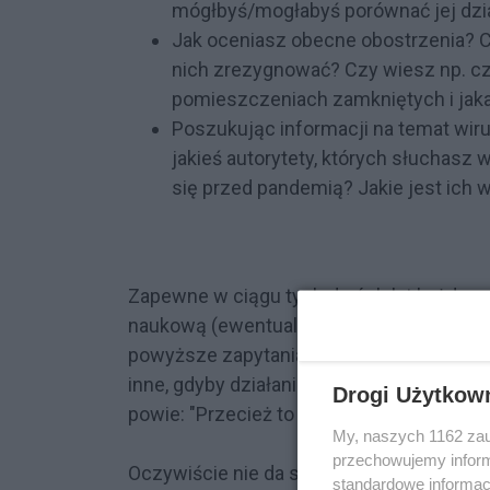
mógłbyś/mogłabyś porównać jej dzi
Jak oceniasz obecne obostrzenia? 
nich zrezygnować? Czy wiesz np. 
pomieszczeniach zamkniętych i jaka 
Poszukując informacji na temat wiru
jakieś autorytety, których słuchasz 
się przed pandemią? Jakie jest ich w
Zapewne w ciągu tych dwóch lat każdy z n
naukową (ewentualnie "naukową"), za pom
powyższe zapytania. Warto jednak równie
inne, gdyby działania rządu były konsekw
Drogi Użytkow
powie: "Przecież to nowy wirus! Jak miał
My, naszych 1162 zau
przechowujemy informa
Oczywiście nie da się pomyśleć o wszystki
standardowe informac