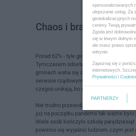
spersonalizowanych re
ulepszanie usług. Za
geolokalizacyjnych or
Chaos i brak informacji
cenimy Twoją prywatno
Zgoda jest dobrowoln
się w lewym dolnym r
ale masz prawo sprzec
witrynie.
Ponad 62% - tyle głosów uzyskała partia r
Zapoznaj się z poniż
Tymczasem odsetek osób w pełni zaszczep
internetowych. Szcze
gminach waha się on w przedziale ok. 3
Prywatności
i
Cookie
serwisie rządowym). I nie, nie chodzi tu 
czegoś unikają, bo się boją, a boją się, bo
PARTNERZY
Nie trudno przewidzieć, że społeczeństw
już na początku pandemii tak ważne było
Wiele osób kończyło szkołę parędziesiąt 
powinno się wyjaśnić ludziom, czym jest g