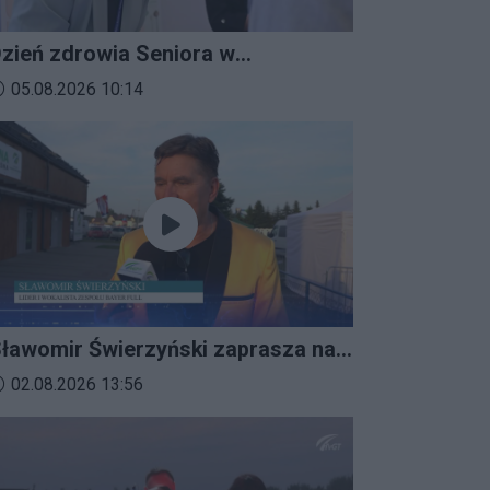
zień zdrowia Seniora w
ratkowicach
ata dodania materiału wideo:
05.08.2026 10:14
ławomir Świerzyński zaprasza na
mprezalia 2026
ata dodania materiału wideo:
02.08.2026 13:56