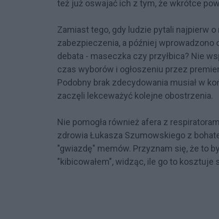
też już oswajać ich z tym, że wkrótce p
Zamiast tego, gdy ludzie pytali najpierw 
zabezpieczenia, a później wprowadzono ob
debata - maseczka czy przyłbica? Nie w
czas wyborów i ogłoszeniu przez premie
Podobny brak zdecydowania musiał w koń
zaczęli lekceważyć kolejne obostrzenia.
Nie pomogła również afera z respiratorami
zdrowia Łukasza Szumowskiego z bohate
"gwiazdę" memów. Przyznam się, że to b
"kibicowałem", widząc, ile go to kosztuje s