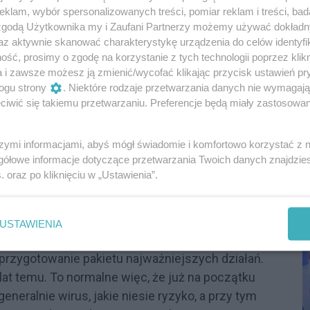
klam, wybór spersonalizowanych treści, pomiar reklam i treści, bad
 zgodą Użytkownika my i Zaufani Partnerzy możemy używać dokład
az aktywnie skanować charakterystykę urządzenia do celów identyfi
ść, prosimy o zgodę na korzystanie z tych technologii poprzez klikn
a i zawsze możesz ją zmienić/wycofać klikając przycisk ustawień pr
ogu strony
. Niektóre rodzaje przetwarzania danych nie wymagaj
iwić się takiemu przetwarzaniu. Preferencje będą miały zastosowania
ządząca i jej koalicjanci w naszym okręgu.
szymi informacjami, abyś mógł świadomie i komfortowo korzystać z
ionych jest już o wiele mniejszy i w wielu
P
gółowe informacje dotyczące przetwarzania Twoich danych znajdzi
8-53% (przytoczone dane można zweryfikować w
R
s
. oraz po kliknięciu w „Ustawienia”.
D
o to, aby kogoś stygmatyzować. Ludzie najczęściej
 nie są pewni rezultatów. To naturalna reakcja.
USTAWIENIA
o w sytuacji kryzysu będzie zagubione. Dlatego
 przygotowanie pakietu najważniejszych działań.
lat temu. To normalne więc, że już na początku
eneralnie wirus, jakie niesie ryzyko, a przy tym