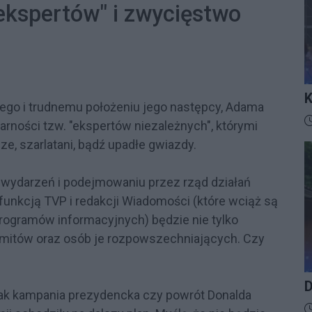
ekspertów" i zwycięstwo
K
ego i trudnemu położeniu jego następcy, Adama
I
D
arności tzw. "ekspertów niezależnych", którymi
ze, szarlatani, bądź upadłe gwiazdy.
 wydarzeń i podejmowaniu przez rząd działań
funkcją TVP i redakcji Wiadomości (które wciąż są
rogramów informacyjnych) będzie nie tylko
e mitów oraz osób je rozpowszechniających. Czy
D
jak kampania prezydencka czy powrót Donalda
D