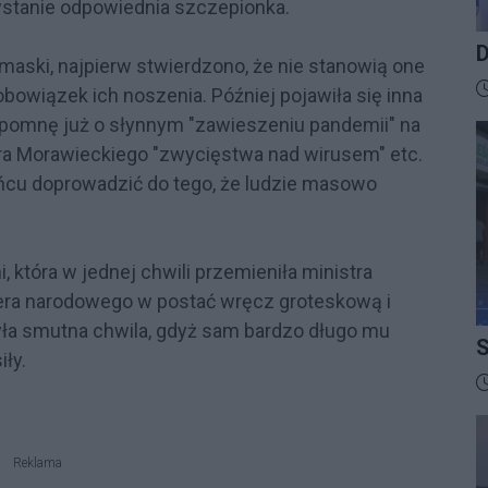
owstanie odpowiednia szczepionka.
D
o maski, najpierw stwierdzono, że nie stanowią one
B
D
owiązek ich noszenia. Później pojawiła się inna
spomnę już o słynnym "zawieszeniu pandemii" na
ra Morawieckiego "zwycięstwa nad wirusem" etc.
cu doprowadzić do tego, że ludzie masowo
, która w jednej chwili przemieniła ministra
ra narodowego w postać wręcz groteskową i
yła smutna chwila, gdyż sam bardzo długo mu
S
iły.
I
D
Reklama