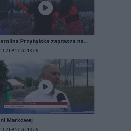
arolina Przybylska zaprasza na
mprezalia 2026
ata dodania materiału wideo:
02.08.2026 13:56
ni Markowej
ata dodania materiału wideo:
02.08.2026 13:55