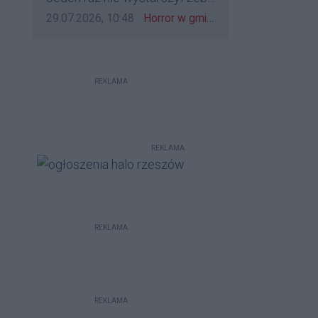
bo to zagorzali pisowcy
go zatrzymać?
Data dodania komentarza:
Źródło komentarza:
29.07.2026, 10:48
Horror w gminie Łańcut. Mieszkaniec Rzeszowa terroryzował rodzinę nożem i zaatakował policjantów! [VIDEO]
REKLAMA
REKLAMA
REKLAMA
REKLAMA