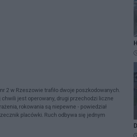
H
M
D
t
z
 nr 2 w Rzeszowie trafiło dwoje poszkodowanych.
 chwili jest operowany, drugi przechodzi liczne
rażenia, rokowania są niepewne - powiedział
zecznik placówki. Ruch odbywa się jednym
D
D