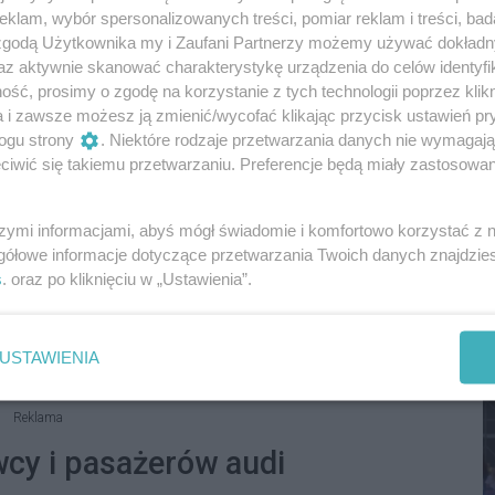
klam, wybór spersonalizowanych treści, pomiar reklam i treści, bad
 zgodą Użytkownika my i Zaufani Partnerzy możemy używać dokład
az aktywnie skanować charakterystykę urządzenia do celów identyfi
ść, prosimy o zgodę na korzystanie z tych technologii poprzez klikn
a i zawsze możesz ją zmienić/wycofać klikając przycisk ustawień pr
ogu strony
. Niektóre rodzaje przetwarzania danych nie wymagaj
iwić się takiemu przetwarzaniu. Preferencje będą miały zastosowania
szymi informacjami, abyś mógł świadomie i komfortowo korzystać z
S
gółowe informacje dotyczące przetwarzania Twoich danych znajdzi
I
s
. oraz po kliknięciu w „Ustawienia”.
D
USTAWIENIA
annych.
Reklama
cy i pasażerów audi