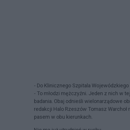
- Do Klinicznego Szpitala Wojewódzkiego
- To młodzi mężczyźni. Jeden z nich w tej
badania. Obaj odnieśli wielonarządowe ob
redakcji Halo Rzeszów Tomasz Warchoł r
pasem w obu kierunkach.
Nie ma już utrudnień w ruchu.