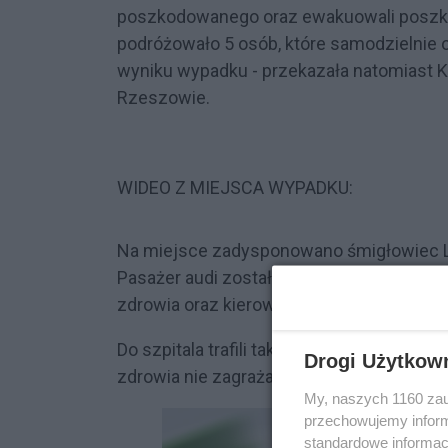
poszkodowanego oraz ewakuowali posz
podróżowało 5 osób, które samodzielnie o
wyniku wypadku - przekazała natomiast 
Rzeszowie.
WIDEO Z MIEJSCA WYPADKU:
Na miejsce zadysponowano śmigłowiec L
Pasażer audi został śmigłowcem przetra
zdrowia oraz kierowcy samochodu osobowe
Do szpitala trafili także kierowca autobu
Drogi Użytkow
zdrowia nie zagraża utracie życia.
My, naszych 1160 zau
przechowujemy informa
standardowe informac