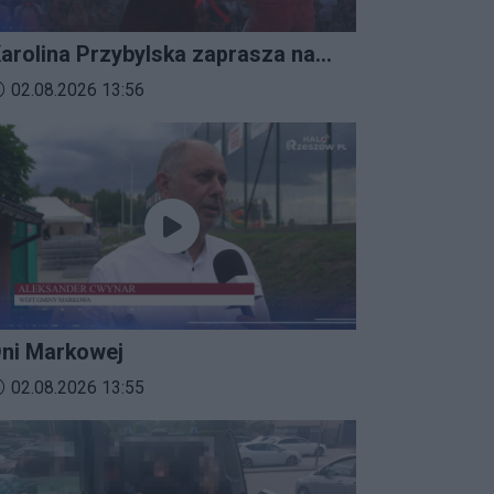
arolina Przybylska zaprasza na
mprezalia 2026
ata dodania materiału wideo:
02.08.2026 13:56
ni Markowej
ata dodania materiału wideo:
02.08.2026 13:55