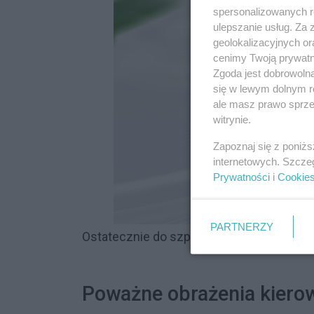
spersonalizowanych re
ulepszanie usług. Za
geolokalizacyjnych or
cenimy Twoją prywatno
Zgoda jest dobrowoln
się w lewym dolnym r
ale masz prawo sprzec
witrynie.
Zapoznaj się z poniż
internetowych. Szcze
Prywatności
i
Cookie
PARTNERZY
Ostatecznie do szpitala trafiło sześciu r
Poważne obrażenia kierow