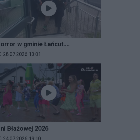
orror w gminie Łańcut.
ieszkaniec Rzeszowa
ata dodania materiału wideo:
28.07.2026 13:01
erroryzował rodzinę nożem i
aatakował policjantów!
ni Błażowej 2026
ata dodania materiału wideo:
24.07.2026 19:10