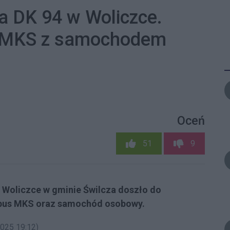
 DK 94 w Woliczce.
u MKS z samochodem
Oceń
51
9
w Woliczce w gminie Świlcza doszło do
obus MKS oraz samochód osobowy.
2025 19:12)