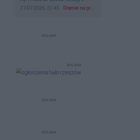
udzieleniu pierwszeństwa
Data dodania komentarza:
Źródło komentarza:
27.07.2026, 20:45
Dramat na przejeździe w Rzeszowie. 16-latek na hulajnodze wjechał wprost pod szynobus
REKLAMA
REKLAMA
REKLAMA
REKLAMA