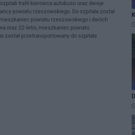
szpitali trafił kierowca autobusu oraz dwoje
zkańcy powiatu rzeszowskiego. Do szpitala został
K
ni mieszkaniec powiatu rzeszowskiego i dwóch
I
D
a oraz 22-letni, mieszkaniec powiatu
ia został przetransportowany do szpitala
D
D