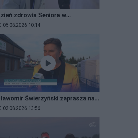
zień zdrowia Seniora w
ratkowicach
ata dodania materiału wideo:
05.08.2026 10:14
ławomir Świerzyński zaprasza na
mprezalia 2026
ata dodania materiału wideo:
02.08.2026 13:56