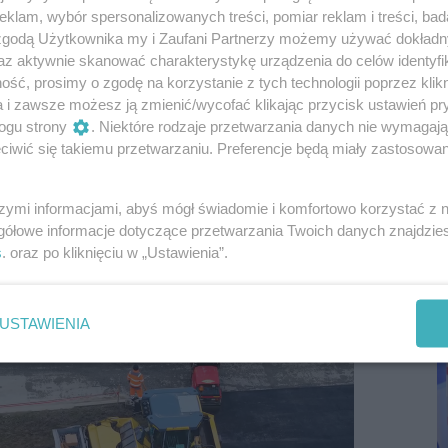
klam, wybór spersonalizowanych treści, pomiar reklam i treści, bad
 zgodą Użytkownika my i Zaufani Partnerzy możemy używać dokład
zewodniczący Zarządu Regionu Rzeszowskiego
az aktywnie skanować charakterystykę urządzenia do celów identyfi
ść, prosimy o zgodę na korzystanie z tych technologii poprzez klikn
a i zawsze możesz ją zmienić/wycofać klikając przycisk ustawień pr
ogu strony
. Niektóre rodzaje przetwarzania danych nie wymagaj
łalności związkowej i dyskryminujące ze
iwić się takiemu przetwarzaniu. Preferencje będą miały zastosowania
 wyników audytu, nie przedstawiono żadnych
szymi informacjami, abyś mógł świadomie i komfortowo korzystać z
P
gółowe informacje dotyczące przetwarzania Twoich danych znajdzi
R
swój finał w sądzie, a tymczasem przygotowywany
s
. oraz po kliknięciu w „Ustawienia”.
D
stacyjnych.
USTAWIENIA