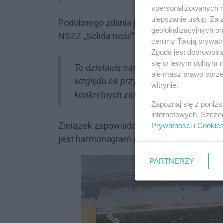
spersonalizowanych re
ulepszanie usług. Za
Podobnego zdania jest Roman Jakim, pr
geolokalizacyjnych or
NSZZ „Solidarność”:
cenimy Twoją prywatno
Zgoda jest dobrowoln
się w lewym dolnym r
To działania naruszające wolność dzia
ale masz prawo sprzec
względu na przynależność. Nie znamy
witrynie.
konkretnych zarzutów.
Zapoznaj się z poniż
internetowych. Szcze
Związek zapowiada, że sprawa znajdzie 
Prywatności
i
Cookie
jest harmonogram dalszych działań prote
PARTNERZY