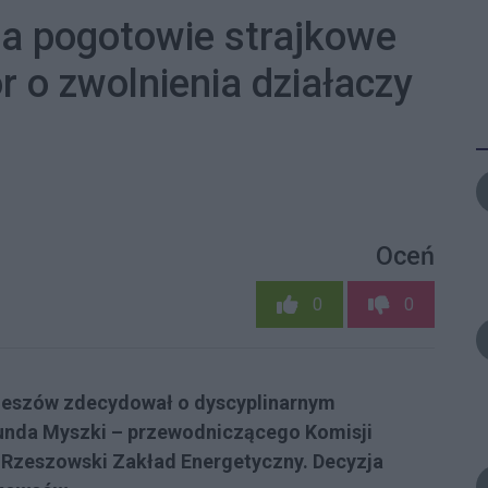
za pogotowie strajkowe
 o zwolnienia działaczy
Oceń
0
0
Rzeszów zdecydował o dyscyplinarnym
unda Myszki – przewodniczącego Komisji
Rzeszowski Zakład Energetyczny. Decyzja