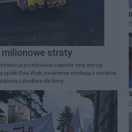
D
B
D
a milionowe straty
ystrybucja przedstawia zupełnie inną wersję
 spółki Ewa Wiatr, zwolnienia wynikają z wyników
ałania szkodliwe dla firmy.
S
I
D