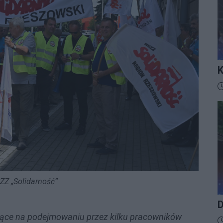
K
I
D
SZZ „Solidarność”
D
jące na podejmowaniu przez kilku pracowników
D