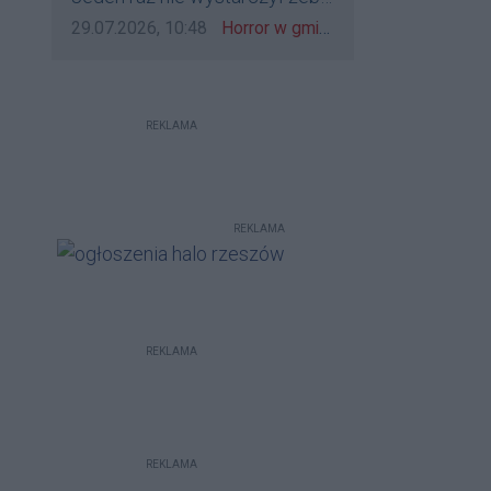
bo to zagorzali pisowcy
go zatrzymać?
Data dodania komentarza:
Źródło komentarza:
29.07.2026, 10:48
Horror w gminie Łańcut. Mieszkaniec Rzeszowa terroryzował rodzinę nożem i zaatakował policjantów! [VIDEO]
REKLAMA
REKLAMA
REKLAMA
REKLAMA