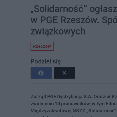
„Solidarność” ogłas
w PGE Rzeszów. Spór
związkowych
Rzeszów
Podziel się
Zarząd PGE Dystrybucja S.A. Oddział 
zwolnieniu 10 pracowników, w tym Edm
Międzyzakładowej NSZZ „Solidarność” 