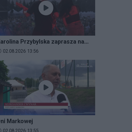
arolina Przybylska zaprasza na
mprezalia 2026
ata dodania materiału wideo:
02.08.2026 13:56
ni Markowej
ata dodania materiału wideo:
02.08.2026 13:55