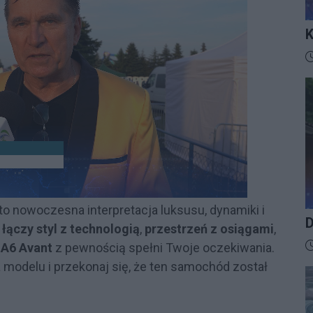
K
I
D
o nowoczesna interpretacja luksusu, dynamiki i
D
e
łączy styl z technologią
,
przestrzeń z osiągami
,
D
 A6 Avant
z pewnością spełni Twoje oczekiwania.
 modelu i przekonaj się, że ten samochód został