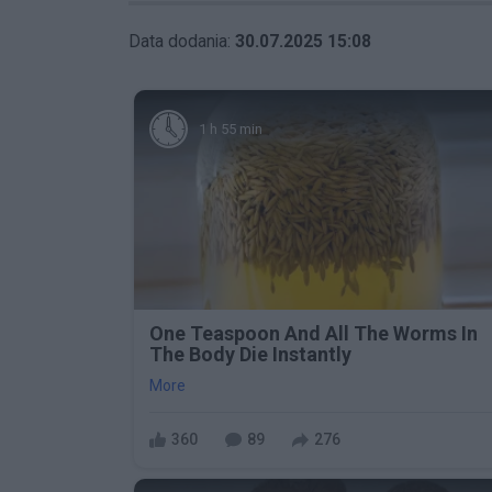
Data dodania:
30.07.2025 15:08
1 h 55 min
One Teaspoon And All The Worms In
The Body Die Instantly
More
360
89
276