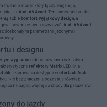
rudno o model, który łączy elegancję,
nijnie, jak
Audi A6 Avant
. Ten samochód został
cenią sobie
komfort
,
wyjątkowy design
, a
iągów i nowoczesnych rozwiązań.
Audi A6 Avant
wnież doskonałymi parametrami jezdnymi i
erowcy.
tu i designu
znym wyglądem
i dopracowanym w każdym
arakterystyczne
reflektory Matrix LED
, linia
talik
lakierowania dostępne w
ofertach Audi
tylu. Nie bez znaczenia pozostaje również
ejsca na bagaż, więcej swobody dla pasażerów i
zony do jazdy