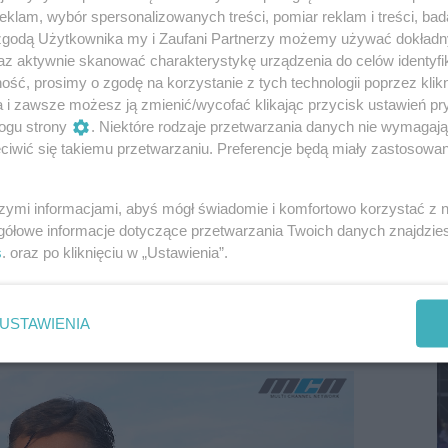
klam, wybór spersonalizowanych treści, pomiar reklam i treści, bad
odel dostosowuje się do Twojego stylu życia – bez
 zgodą Użytkownika my i Zaufani Partnerzy możemy używać dokład
dowo, czy szukasz komfortu podczas wakacyjnych
az aktywnie skanować charakterystykę urządzenia do celów identyfi
ść, prosimy o zgodę na korzystanie z tych technologii poprzez klikn
a i zawsze możesz ją zmienić/wycofać klikając przycisk ustawień pr
zeństwo na najwyższym
ogu strony
. Niektóre rodzaje przetwarzania danych nie wymagaj
iwić się takiemu przetwarzaniu. Preferencje będą miały zastosowania
, MMI Navigation plus czy
system nagłośnienia
szymi informacjami, abyś mógł świadomie i komfortowo korzystać z
S
yjątkową atmosferę
.
Audi A6 Avant
to również
gółowe informacje dotyczące przetwarzania Twoich danych znajdzi
I
s
. oraz po kliknięciu w „Ustawienia”.
eczeństwa – od aktywnego asystenta pasa ruchu,
D
ostrzegania przed kolizją. To samochód, który nie
e realnie wpływa na Twoje
bezpieczeństwo i
USTAWIENIA