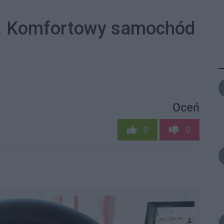
t. Komfortowy samochód
Oceń
0
0