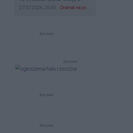
udzieleniu pierwszeństwa
Data dodania komentarza:
Źródło komentarza:
27.07.2026, 20:45
Dramat na przejeździe w Rzeszowie. 16-latek na hulajnodze wjechał wprost pod szynobus
REKLAMA
REKLAMA
REKLAMA
REKLAMA