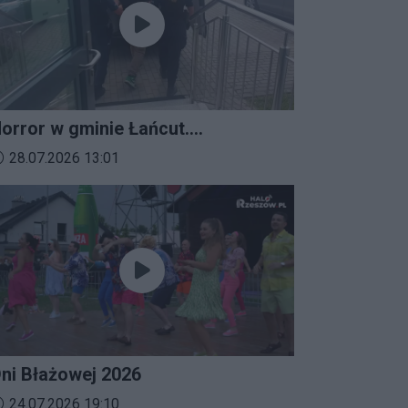
orror w gminie Łańcut.
ieszkaniec Rzeszowa
ata dodania materiału wideo:
28.07.2026 13:01
erroryzował rodzinę nożem i
aatakował policjantów!
ni Błażowej 2026
ata dodania materiału wideo:
24.07.2026 19:10