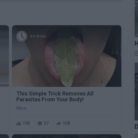
6 h 8 min
H
M
D
t
z
This Simple Trick Removes All
Parasites From Your Body!
More
190
37
158
D
D