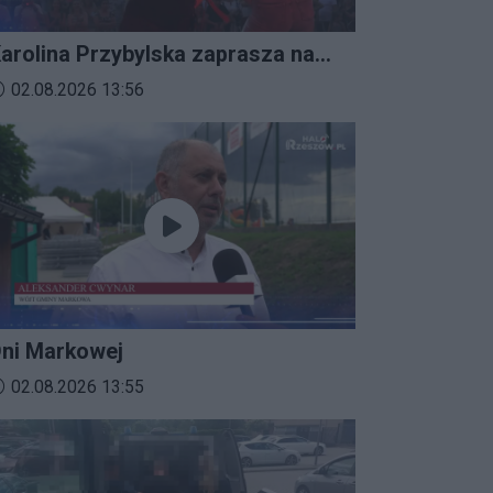
arolina Przybylska zaprasza na
mprezalia 2026
ata dodania materiału wideo:
02.08.2026 13:56
ni Markowej
ata dodania materiału wideo:
02.08.2026 13:55