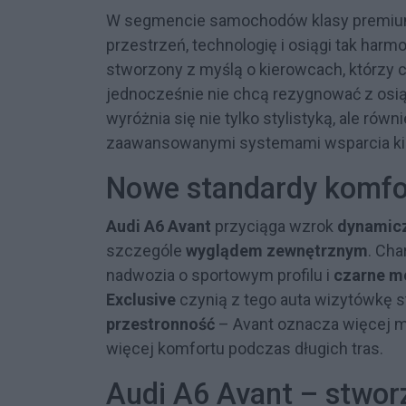
W segmencie samochodów klasy premium t
przestrzeń, technologię i osiągi tak harmo
stworzony z myślą o kierowcach, którzy 
jednocześnie nie chcą rezygnować z os
wyróżnia się nie tylko stylistyką, ale ró
zaawansowanymi systemami wsparcia ki
Nowe standardy komfor
Audi A6 Avant
przyciąga wzrok
dynamic
szczególe
wyglądem zewnętrznym
. Ch
nadwozia o sportowym profilu i
czarne me
Exclusive
czynią z tego auta wizytówkę s
przestronność
– Avant oznacza więcej mi
więcej komfortu podczas długich tras.
Audi A6 Avant – stwor