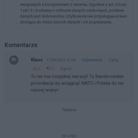
związanych z korzystaniem z serwisu. Zgodnie z art. 24 ust.
1 pkt 3 i 4 ustawy o ochronie danych osobowych, podanie
danych jest dobrowolne, Użytkownikowi przysługuje prawo
dostępu do treści swoich danych i ich poprawiania.
Komentarze
Klaus
17.09.2025 12:04
Odpowiedz
Cytuj
2
1
Zgłoś
Tu nie ma rosyjskiej narracji! To Banderowskie
prowokacje by wciągnąć NATO i Polskę do nie
naszej wojny!
Reklama
REKLAMA