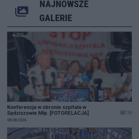
NAJNOWSZE
Poprzednie
Następne
Kliknij 
GALERIE
Konferencja w obronie szpitala w
Liczba zd
33
Sędziszowie Młp. [FOTORELACJA]
Data dodania galerii:
08.08.2026