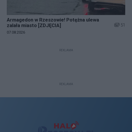
Armagedon w Rzeszowie! Potężna ulewa
Liczba zd
51
zalała miasto [ZDJĘCIA]
Data dodania galerii:
07.08.2026
REKLAMA
REKLAMA