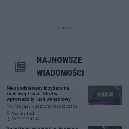
REKLAMA
NAJNOWSZE
Rozwiń
Poprzednie
Następne
Kliknij aby 
K
WIADOMOŚCI
Niespodziewany incydent na
ruchliwej trasie. Służby
wprowadziły ruch wahadłowy
Podróżujący kluczową trasą łączącą
Jasło z Gorlicami muszą uzbroić się w
Autor artykułu:
Gabriela Trąd
Data dodania artykułu:
cierpliwość. Niespodziewane
08.08.2026 12:44
zdarzenie drogowe w miejscowości
Śmiertelny wypadek w Jeżowem.