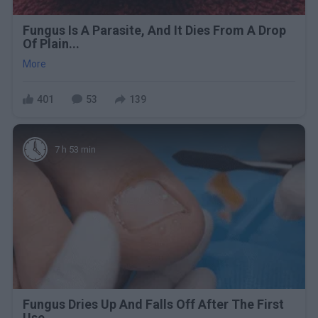
Fungus Is A Parasite, And It Dies From A Drop
Of Plain...
More
401
53
139
7 h 53 min
Fungus Dries Up And Falls Off After The First
Use