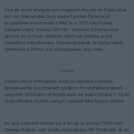
Dwa dni przed wtargnięciem rosyjskich dronów do Polski kmdr
por. rez. Maksymilian Dura, ekspert portalu Defence24,
przypomniał w rozmowie z PAP, że w 2023 roku Polska
zakupiła cztery zestawy SKYctrl – systemy przeznaczone
głównie do ochrony obiektów, takich jak lotniska, przed
niewielkimi mikrodronami. Zaznaczył jednak, że liczba takich
systemów w Polsce jest zdecydowanie zbyt mała.
Reklama
Ostatni zarzut internautów dotyczył używania rzekomo
nieadekwatnie kosztownych środków do neutralizacji tanich
zagrożeń. Symbolem tej krytyki stało się wykorzystanie F-16 do
zestrzeliwania dronów wartych zaledwie kilka tysięcy złotych.
Do tych oskarżeń odniósł się w środę na antenie TVN24 gen.
Wiesław Kukuła, szef Sztabu Generalnego WP. Podkreślił, że „to