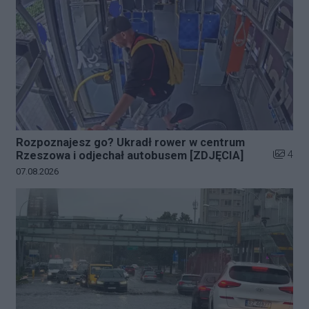
Rozpoznajesz go? Ukradł rower w centrum
Liczba z
4
Rzeszowa i odjechał autobusem [ZDJĘCIA]
Data dodania galerii:
07.08.2026