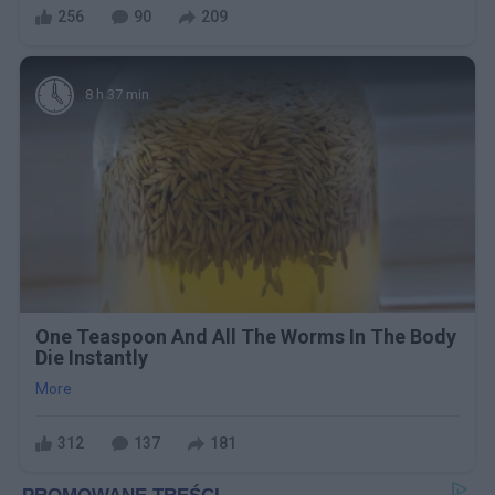
256
90
209
8 h 37 min
One Teaspoon And All The Worms In The Body
Die Instantly
More
312
137
181