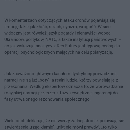
W komentarzach dotyczących ataku dronów pojawiają się
emocję takie jak złość, strach, cynizm, wrogość. W sieci
widoczny jest również język pogardy i nienawiści wobec
Ukraińców, polityków, NATO, a także instytucji państwowych –
co jak wskazują analitycy z Res Futury jest typową cechą dla
operacji psychologicznych mających na celu polaryzację.
Jak zauważono głównym kanałem dystrybucji prowadzonej
narracji nie są już „boty”, a realni ludzie, którzy powielają je z
przekonania. Według ekspertów oznacza to, że wprowadzanie
rosyjskiej narracji przeszło z fazy zewnętrznej ingerencji do
fazy utrwalonego rezonowania społecznego.
Wiele osób deklaruje, że nie wierzy żadnej stronie, pojawiają się
stwierdzenia „rząd kłamie”, „nikt nie mówi prawdy”, „to tylko