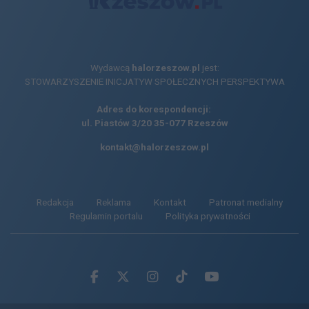
Wydawcą
halorzeszow.pl
jest:
STOWARZYSZENIE INICJATYW SPOŁECZNYCH PERSPEKTYWA
Adres do korespondencji:
ul. Piastów 3/20
35-077 Rzeszów
kontakt@halorzeszow.pl
Redakcja
Reklama
Kontakt
Patronat medialny
Regulamin portalu
Polityka prywatności
Facebook.com
X.com
Instagram.com
Tiktok.com
Youtube.com