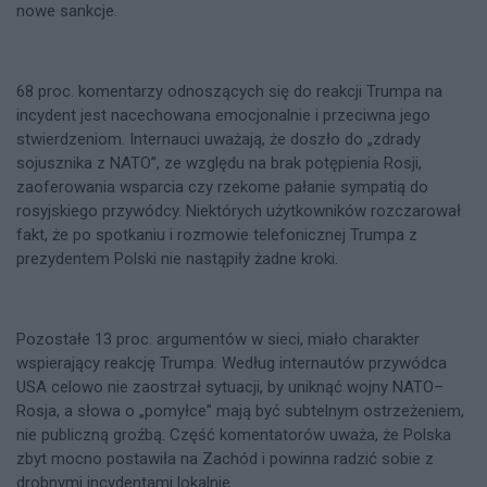
nowe sankcje.
68 proc. komentarzy odnoszących się do reakcji Trumpa na
incydent jest nacechowana emocjonalnie i przeciwna jego
stwierdzeniom. Internauci uważają, że doszło do „zdrady
sojusznika z NATO”, ze względu na brak potępienia Rosji,
zaoferowania wsparcia czy rzekome pałanie sympatią do
rosyjskiego przywódcy. Niektórych użytkowników rozczarował
fakt, że po spotkaniu i rozmowie telefonicznej Trumpa z
prezydentem Polski nie nastąpiły żadne kroki.
Pozostałe 13 proc. argumentów w sieci, miało charakter
wspierający reakcję Trumpa. Według internautów przywódca
USA celowo nie zaostrzał sytuacji, by uniknąć wojny NATO–
Rosja, a słowa o „pomyłce” mają być subtelnym ostrzeżeniem,
nie publiczną groźbą. Część komentatorów uważa, że Polska
zbyt mocno postawiła na Zachód i powinna radzić sobie z
drobnymi incydentami lokalnie.