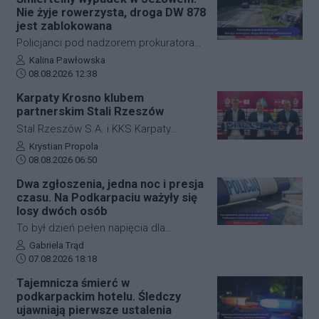
Przysieki doprowadziło do utrudnień na
Nie żyje rowerzysta, droga DW 878
drodze krajowej nr 28. Na miejscu
jest zablokowana
natychmiast pojawiła się policja, która
Policjanci pod nadzorem prokuratora
wprowadziła zmianę w organizacji
ustalają szczegółowe okoliczności
Autor artykułu:
Kalina Pawłowska
ruchu, by zabezpieczyć teren i uniknąć
Data dodania artykułu:
tragicznego wypadku, do którego
08.08.2026 12:38
kolejnych niebezpiecznych sytuacji.
doszło dzisiaj rano w miejscowości
Karpaty Krosno klubem
Jeżowe w powiecie niżańskim. W
partnerskim Stali Rzeszów
wyniku zderzenia samochodu
Stal Rzeszów S.A. i KKS Karpaty
osobowego z rowerzystą, śmierć na
Krosno rozpoczęły oficjalną
Autor artykułu:
Krystian Propola
miejscu poniósł kierujący jednośladem.
Data dodania artykułu:
współpracę. Kluby podpisały
08.08.2026 06:50
Droga wojewódzka nr 878 jest
długoterminową umowę partnerską,
Dwa zgłoszenia, jedna noc i presja
całkowicie zablokowana.
która ma obejmować m.in. wymianę
czasu. Na Podkarpaciu ważyły się
doświadczeń, rozwój szkolenia
losy dwóch osób
młodzieży oraz obserwację i
To był dzień pełen napięcia dla
pozyskiwanie utalentowanych
funkcjonariuszy z powiatu niżańskiego.
Autor artykułu:
Gabriela Trąd
zawodników z regionu.
Data dodania artykułu:
W ciągu zaledwie kilkunastu godzin
07.08.2026 18:18
służby ratunkowe musiały
Tajemnicza śmierć w
przeprowadzić dwie niezależne,
podkarpackim hotelu. Śledczy
intensywne akcje poszukiwawcze. W
ujawniają pierwsze ustalenia