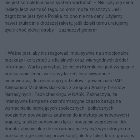
nie jest kompletnie nasz system wartości”. – Nie liczy się cena
rakiety, lecz wartość tego, co dron może zniszczyć. Jeśli
zagrożone jest życie Polaka, to ono nie ma ceny. Użyjemy
nawet stukrotnie droższej rakiety, jeśli dzięki temu uratujemy
życie choć jednej osoby – zaznaczył generał.
- Ważne jest, aby nie reagować impulsywnie na emocjonalne
przekazy i korzystać z oficjalnych oraz wiarygodnych źródeł
informacji. Warto pamiętać, że celem Kremla nie jest wyłącznie
przekazanie jednej wersji wydarzeń, lecz wywołanie
niepewności, dezorientacji i podziałów - powiedziała PAP
Aleksandra Michałowska-Kubś z Zespołu Analizy Trendów
Narracyjnych i Fact-checkingu w NASK. Zaznaczyła, że
intensywne kampanie dezinformacyjne często bazują na
wzmacnianiu istniejących społecznych i politycznych
podziałów, podważaniu zaufania do instytucji państwowych i
sojuszy, a także podsycaniu lęku i poczucia zagrożenia. Jak
dodała, aby nie ulec dezinformacji należy być wyczulonym na
przekazy o „ukraińskiej prowokacji”, ale też takie, które godzą w