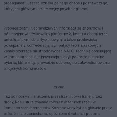
propaganda”. Jest to oznaka pełnego chaosu poznawczego,
który jest głównym celem wojny psychologicznej.
Propagatorami nieprawdziwych informacji są anonimowi i
półanonimowi użytkownicy platformy X, konta o charakterze
antyukraińskim lub antyrządowym, a także środowiska
powiązane z Konfederacją, sympatycy teorii spiskowych i
kanały szerzące nieufność wobec NATO. Techniką dominującą
w komentarzach jest insynuacja – czyli pozornie neutralne
pytania, które mają prowadzić odbiorcę do zakwestionowania
oficjalnych komunikatów.
Reklama
Tuż po nocnym naruszeniu przestrzeni powietrznej przez
drony, Res Futura zbadała również wizerunek rządu w
komentarzach internautów. Kształtowany był on głównie przez
oskarżenia o zaniechania, opóźnione działania i pozorne