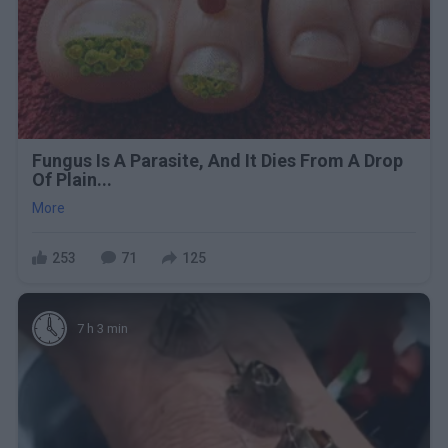
Fungus Is A Parasite, And It Dies From A Drop
Of Plain...
More
253
71
125
7 h 3 min