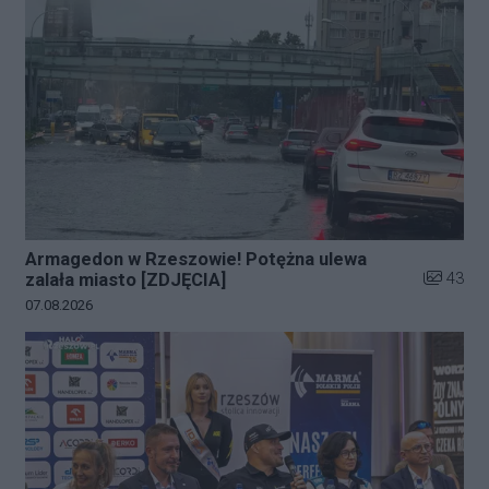
Armagedon w Rzeszowie! Potężna ulewa
Liczba zd
43
zalała miasto [ZDJĘCIA]
Data dodania galerii:
07.08.2026