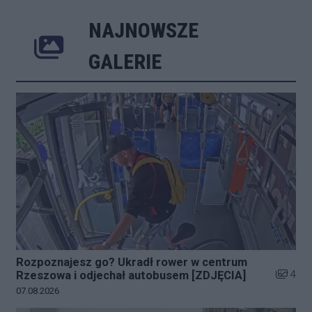
NAJNOWSZE
Poprzednie
Następne
Kliknij 
GALERIE
Rozpoznajesz go? Ukradł rower w centrum
Liczba z
4
Rzeszowa i odjechał autobusem [ZDJĘCIA]
Data dodania galerii:
07.08.2026