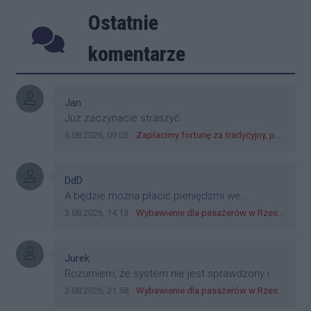
Ostatnie
Poprzednie
Następ
komentarze
Autor komentarza:
Jan
Treść komentarza:
Juz zaczynacie straszyć
Data dodania komentarza:
Źródło komentarza:
6.08.2026, 09:05
Zapłacimy fortunę za tradycyjny, polski obiad?! Ceny ziemniaków w skupach skoczyły o 265 procent!
Autor komentarza:
DdD
Treść komentarza:
A będzie można płacić pieniędzmi we
wszystkich? Bo banknoty emitowane przez
Data dodania komentarza:
Źródło komentarza:
3.08.2026, 14:13
Wybawienie dla pasażerów w Rzeszowie? W mieście ruszyły testy nowego rozwiązania
Narodowy Bank Polski, są prawnym środkiem
płatniczym w Polsce, a nie jakieś telefony,
plastik czy inne bliki. Zakrawa na
Autor komentarza:
Jurek
dyskryminację.
Treść komentarza:
Rozumiem, że system nie jest sprawdzony i
przetestowany. Wybieram się z mim młodym
Data dodania komentarza:
Źródło komentarza:
2.08.2026, 21:58
Wybawienie dla pasażerów w Rzeszowie? W mieście ruszyły testy nowego rozwiązania
do szkoły, zobaczymy jak to ztm, gmina