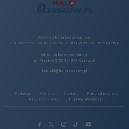
Wydawcą
halorzeszow.pl
jest:
STOWARZYSZENIE INICJATYW SPOŁECZNYCH PERSPEKTYWA
Adres do korespondencji:
ul. Piastów 3/20
35-077 Rzeszów
kontakt@halorzeszow.pl
Redakcja
Reklama
Kontakt
Patronat medialny
Regulamin portalu
Polityka prywatności
Facebook.com
X.com
Instagram.com
Tiktok.com
Youtube.com