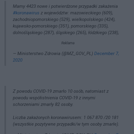
Mamy 4423 nowe i potwierdzone przypadki zakażenia
#koronawirus
z województw: mazowieckiego (609),
zachodniopomorskiego (529), wielkopolskiego (424),
kujawsko-pomorskiego (351), pomorskiego (335),
dolnośląskiego (287), śląskiego (265), łódzkiego (238),
Reklama
— Ministerstwo Zdrowia (@MZ_GOV_PL)
December 7,
2020
Z powodu COVID-19 zmarło 10 osób, natomiast z
powodu współistnienia COVID-19 z innymi
schorzeniami zmarły 82 osoby.
Liczba zakażonych koronawirusem: 1 067 870 /20 181
(wszystkie pozytywne przypadki/w tym osoby zmarłe).