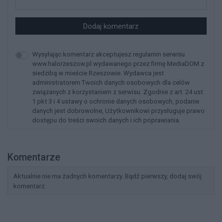
Dodaj komentarz
Wysyłając komentarz akceptujesz regulamin serwisu
www.halorzeszow.pl wydawanego przez firmę MediaDOM z
siedzibą w mieście Rzeszowie. Wydawca jest
administratorem Twoich danych osobowych dla celów
związanych z korzystaniem z serwisu. Zgodnie z art. 24 ust.
1 pkt 3 i 4 ustawy o ochronie danych osobowych, podanie
danych jest dobrowolne, Użytkownikowi przysługuje prawo
dostępu do treści swoich danych i ich poprawiania.
Komentarze
Aktualnie nie ma żadnych komentarzy. Bądź pierwszy, dodaj swój
komentarz.