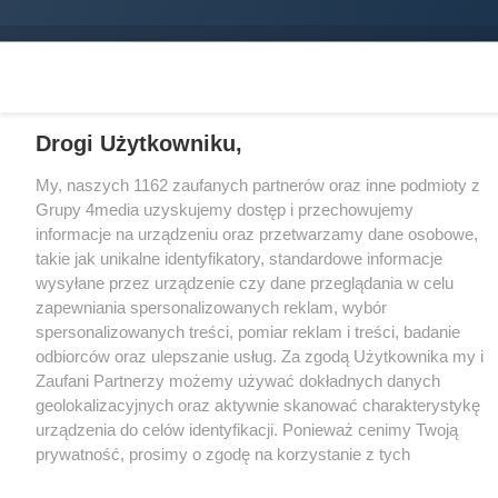
CMS portalu
przygotowany przez
Loaded
:
Unmute
88.02%
Drogi Użytkowniku,
My, naszych 1162 zaufanych partnerów oraz inne podmioty z
Grupy 4media uzyskujemy dostęp i przechowujemy
informacje na urządzeniu oraz przetwarzamy dane osobowe,
takie jak unikalne identyfikatory, standardowe informacje
wysyłane przez urządzenie czy dane przeglądania w celu
zapewniania spersonalizowanych reklam, wybór
spersonalizowanych treści, pomiar reklam i treści, badanie
odbiorców oraz ulepszanie usług. Za zgodą Użytkownika my i
Zaufani Partnerzy możemy używać dokładnych danych
geolokalizacyjnych oraz aktywnie skanować charakterystykę
urządzenia do celów identyfikacji. Ponieważ cenimy Twoją
prywatność, prosimy o zgodę na korzystanie z tych
technologii poprzez kliknięcie „Akceptuję”. Zgoda jest