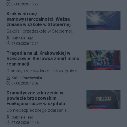
Data dodania artykułu:
w kilka minut sparaliżowała ruch w
07.08.2026 13:22
stolicy Podkarpacia. Przeistoczone w
Krok w stronę
rwące potoki ulice, zalane wiadukty i
samowystarczalności. Ważna
wybijające studzienki kanalizacyjne
zmiana w szkole w Stobiernej
odcięły od świata kluczowe arterie.
Szkoła i przedszkole w Stobiernej
Podkarpaccy strażacy wyjeżdżali do
przejdą technologiczną transformację,
Autor artykułu:
Gabriela Trąd
akcji już blisko 70 razy! Mamy dla Was
Data dodania artykułu:
która znacząco wpłynie na budżet
07.08.2026 12:21
zdjęcia z zalanych punktów miasta.
placówki oraz środowisko. Gmina
Tragedia na ul. Krakowskiej w
Trzebownisko oficjalnie
Rzeszowie. Kierowca zmarł mimo
przypieczętowała umowę z wykonawcą
reanimacji
na realizację nowoczesnego systemu
Dramatyczne wydarzenia rozegrały się
zasilania. Dzięki nowej inwestycji
w piątkowy poranek na jednej z
Autor artykułu:
Kalina Pawłowska
placówka nie tylko ograniczy pobór
Data dodania artykułu:
najważniejszych arterii
07.08.2026 12:02
prądu z sieci, ale też zwiększy swoje
komunikacyjnych Rzeszowa. Kierowca
Dramatyczne zderzenie w
bezpieczeństwo energetyczne.
samochodu osobowego
powiecie brzozowskim.
prawdopodobnie doznał nagłego
Funkcjonariusze w szpitalu
zatrzymania krążenia w trakcie jazdy.
Do niebezpiecznego zdarzenia
Mimo błyskawicznej reakcji patroli
drogowego doszło w piątek rano w
Autor artykułu:
Gabriela Trąd
policji, strażaków oraz ratowników
Data dodania artykułu:
Starej Wsi (powiat brzozowski). W
07.08.2026 11:46
medycznych i długiej reanimacji, życia