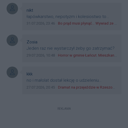
boguchwała i inne zajęte w tej całej organizacji
przejazdów dadzą radę. Albo ogarną, jak to
Autor komentarza:
nikt
teraz młode ludzie mówią.
Treść komentarza:
łapówkarstwo, nepotyzm i kolesiostwo to
norma w pge dystrybucja rzeszów, takie ***e
Data dodania komentarza:
Źródło komentarza:
31.07.2026, 23:46
Bo prąd musi płynąć... Wywiad ze Zbigniewem Możdżeniem - Dyrektorem Generalnym Oddziału PGE Dystrybucja w Rzeszowie
jak wozowicz czy rybarczyk lub kutyła
cieleckiz dupo na głowie nadal pracują bo to
zagorzali pisowcy
Autor komentarza:
Zosia
Treść komentarza:
Jeden raz nie wystarczył żeby go zatrzymać?
Data dodania komentarza:
Źródło komentarza:
29.07.2026, 10:48
Horror w gminie Łańcut. Mieszkaniec Rzeszowa terroryzował rodzinę nożem i zaatakował policjantów! [VIDEO]
Autor komentarza:
kkk
Treść komentarza:
no i małolat dostał lekcję o udzieleniu
pierwszeństwa
Data dodania komentarza:
Źródło komentarza:
27.07.2026, 20:45
Dramat na przejeździe w Rzeszowie. 16-latek na hulajnodze wjechał wprost pod szynobus
REKLAMA