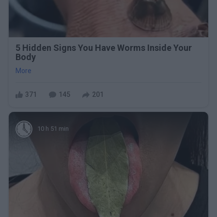
5 Hidden Signs You Have Worms Inside Your
Body
More
371
145
201
10 h 51 min