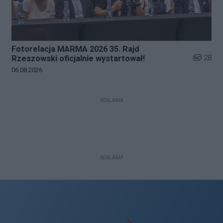
Fotorelacja MARMA 2026 35. Rajd
Liczba zd
28
Rzeszowski oficjalnie wystartował!
Data dodania galerii:
06.08.2026
REKLAMA
REKLAMA