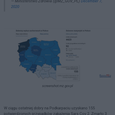
— Ministerstwo Zdrowia (@MZ_GOV_PL)
December 7,
2020
screenshot.mz.gov.pl
W ciągu ostatniej dobry na Podkarpaciu uzyskano 155
potwierdzonych przypadków zakażenia Sars Cov 2. Zmarło 3