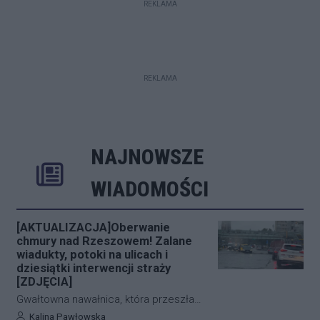
REKLAMA
REKLAMA
NAJNOWSZE
Rozwiń
Poprzednie
Następne
Kliknij aby 
K
WIADOMOŚCI
[AKTUALIZACJA]Oberwanie
chmury nad Rzeszowem! Zalane
wiadukty, potoki na ulicach i
dziesiątki interwencji straży
[ZDJĘCIA]
Gwałtowna nawałnica, która przeszła
nad Rzeszowem tuż po godzinie 12:00,
Autor artykułu:
Kalina Pawłowska