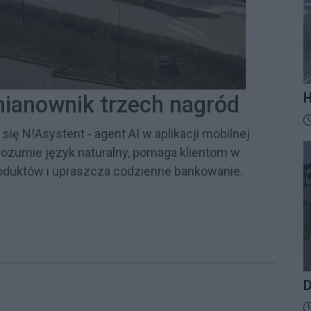
H
mianownik trzech nagród
M
D
t
ię N!Asystent - agent AI w aplikacji mobilnej
z
Rozumie język naturalny, pomaga klientom w
produktów i upraszcza codzienne bankowanie.
D
D