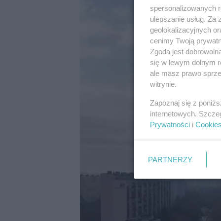
spersonalizowanych re
ulepszanie usług. Za
geolokalizacyjnych or
cenimy Twoją prywatno
Zgoda jest dobrowoln
się w lewym dolnym r
ale masz prawo sprzec
witrynie.
Zapoznaj się z poniż
internetowych. Szcze
Prywatności
i
Cookie
PARTNERZY