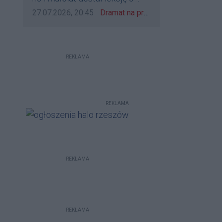
udzieleniu pierwszeństwa
Data dodania komentarza:
Źródło komentarza:
27.07.2026, 20:45
Dramat na przejeździe w Rzeszowie. 16-latek na hulajnodze wjechał wprost pod szynobus
REKLAMA
REKLAMA
REKLAMA
REKLAMA