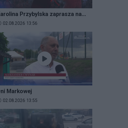
arolina Przybylska zaprasza na
mprezalia 2026
ata dodania materiału wideo:
02.08.2026 13:56
ni Markowej
ata dodania materiału wideo:
02.08.2026 13:55