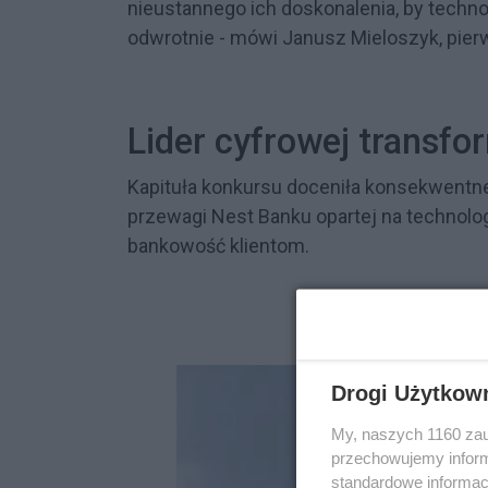
nieustannego ich doskonalenia, by techno
odwrotnie - mówi Janusz Mieloszyk, pie
Lider cyfrowej transfo
Kapituła konkursu doceniła konsekwent
przewagi Nest Banku opartej na technologi
bankowość klientom.
Drogi Użytkow
My, naszych 1160 zau
przechowujemy informa
standardowe informac