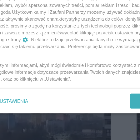
klam, wybór spersonalizowanych treści, pomiar reklam i treści, bad
 zgodą Użytkownika my i Zaufani Partnerzy możemy używać dokład
az aktywnie skanować charakterystykę urządzenia do celów identyfi
ść, prosimy o zgodę na korzystanie z tych technologii poprzez klikn
a i zawsze możesz ją zmienić/wycofać klikając przycisk ustawień pr
ogu strony
. Niektóre rodzaje przetwarzania danych nie wymagaj
iwić się takiemu przetwarzaniu. Preferencje będą miały zastosowania
szymi informacjami, abyś mógł świadomie i komfortowo korzystać z
S
gółowe informacje dotyczące przetwarzania Twoich danych znajdzi
I
s
. oraz po kliknięciu w „Ustawienia”.
D
USTAWIENIA