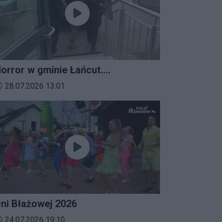
orror w gminie Łańcut.
ieszkaniec Rzeszowa
ata dodania materiału wideo:
28.07.2026 13:01
erroryzował rodzinę nożem i
aatakował policjantów!
ni Błażowej 2026
ata dodania materiału wideo:
24.07.2026 19:10