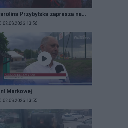
arolina Przybylska zaprasza na
mprezalia 2026
ata dodania materiału wideo:
02.08.2026 13:56
ni Markowej
ata dodania materiału wideo:
02.08.2026 13:55