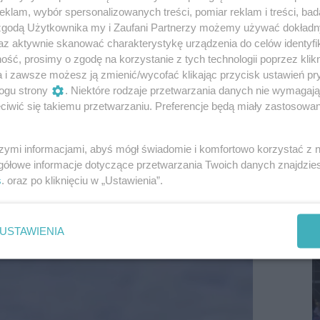
klam, wybór spersonalizowanych treści, pomiar reklam i treści, bad
le tempo zależy od każdego dziecka. Najpierw
 zgodą Użytkownika my i Zaufani Partnerzy możemy używać dokład
a rękach, potem pierwsze salta, przejścia w
az aktywnie skanować charakterystykę urządzenia do celów identyfi
e na tle muzyki, z podnoszeniami i piramidami. Nie
ść, prosimy o zgodę na korzystanie z tych technologii poprzez klikn
a i zawsze możesz ją zmienić/wycofać klikając przycisk ustawień pr
dojście do danego elementu – decydują
ogu strony
. Niektóre rodzaje przetwarzania danych nie wymagaj
charakter.
iwić się takiemu przetwarzaniu. Preferencje będą miały zastosowania
szymi informacjami, abyś mógł świadomie i komfortowo korzystać z
S
gółowe informacje dotyczące przetwarzania Twoich danych znajdzi
I
s
. oraz po kliknięciu w „Ustawienia”.
D
USTAWIENIA