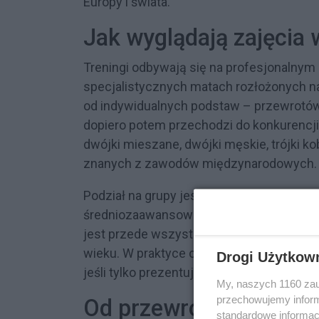
Europy i świata.
Jak wyglądają zajęcia 
Treningi odbywają się na profesjonalnym s
specjalistycznych matach rozłożonych na
od indywidualnych podstaw – przewrotów
dopiero potem przechodzi do konkurencji
dwójki mieszane, dwójki męskie, trójki ko
znanych z zawodów międzynarodowych.
Podział na grupy jest wielostopniowy: od
średniozaawansowane, aż po wyczynowe.
jest przede wszystkim według sprawności 
wieku. W praktyce oznacza to, że ambitne
Drogi Użytkow
jeśli tylko prezentują podobny poziom te
My, naszych 1160 zau
przechowujemy informa
Od przewrotów do salt
standardowe informac