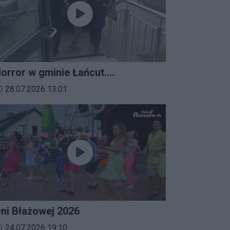
orror w gminie Łańcut.
ieszkaniec Rzeszowa
ata dodania materiału wideo:
28.07.2026 13:01
erroryzował rodzinę nożem i
aatakował policjantów!
ni Błażowej 2026
ata dodania materiału wideo:
24.07.2026 19:10