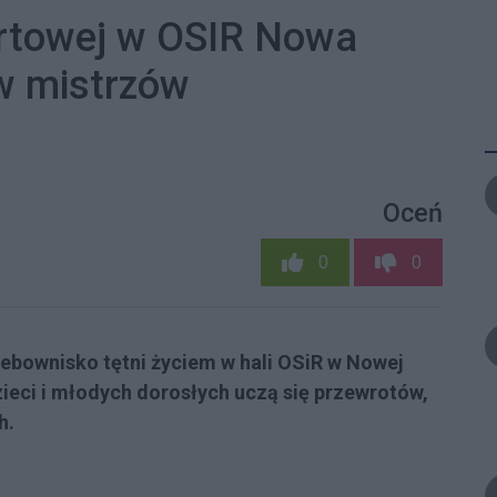
ortowej w OSIR Nowa
 w mistrzów
Oceń
0
0
ebownisko tętni życiem w hali OSiR w Nowej
dzieci i młodych dorosłych uczą się przewrotów,
h.