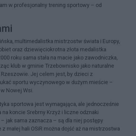
tam w profesjonalny trening sportowy – od
ami
ska, multimedalistka mistrzostw świata i Europy,
obiet oraz dziewięciokrotna złota medalistka
2000 roku sama stała na macie jako zawodniczka,
rząc klub w gminie Trzebownisko jako naturalne
Rzeszowie. Jej celem jest, by dzieci z
szukać sportu wyczynowego w dużym mieście –
 w Nowej Wsi.
tyka sportowa jest wymagająca, ale jednocześnie
na koncie Srebrny Krzyż i liczne odznaki
 – jak sama zaznacza – są dla niej postępy
z małej hali OSiR można dojść aż na mistrzostwa