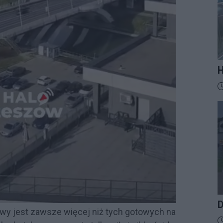
H
M
D
t
z
D
awy jest zawsze więcej niż tych gotowych na
D