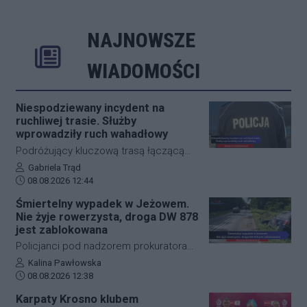
NAJNOWSZE
Rozwiń
Poprzednie
Następne
Kliknij aby 
K
WIADOMOŚCI
Niespodziewany incydent na
ruchliwej trasie. Służby
wprowadziły ruch wahadłowy
Podróżujący kluczową trasą łączącą
Jasło z Gorlicami muszą uzbroić się w
Autor artykułu:
Gabriela Trąd
Data dodania artykułu:
cierpliwość. Niespodziewane
08.08.2026 12:44
zdarzenie drogowe w miejscowości
Śmiertelny wypadek w Jeżowem.
Przysieki doprowadziło do utrudnień na
Nie żyje rowerzysta, droga DW 878
drodze krajowej nr 28. Na miejscu
jest zablokowana
natychmiast pojawiła się policja, która
Policjanci pod nadzorem prokuratora
wprowadziła zmianę w organizacji
ustalają szczegółowe okoliczności
Autor artykułu:
Kalina Pawłowska
ruchu, by zabezpieczyć teren i uniknąć
Data dodania artykułu:
tragicznego wypadku, do którego
08.08.2026 12:38
kolejnych niebezpiecznych sytuacji.
doszło dzisiaj rano w miejscowości
Karpaty Krosno klubem
Jeżowe w powiecie niżańskim. W