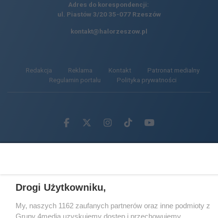
Adres do korespondencji:
ul. Piastów 3/20
35-077 Rzeszów
kontakt@halorzeszow.pl
Redakcja
Reklama
Kontakt
Patronat medialny
Regulamin portalu
Polityka prywatności
Facebook.com
X.com
Instagram.com
Tiktok.com
Youtube.com
CMS portalu
przygotowany przez
Loaded
:
Unmute
24.08%
Drogi Użytkowniku,
My, naszych 1162 zaufanych partnerów oraz inne podmioty z
Grupy 4media uzyskujemy dostęp i przechowujemy