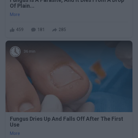
Of Plain...
More
459
181
285
36 min
Fungus Dries Up And Falls Off After The First
Use
More