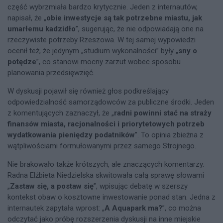
część wybrzmiała bardzo krytycznie. Jeden z internautów,
napisał, że „
obie inwestycje są tak potrzebne miastu, jak
umarłemu kadzidło
”, sugerując, że nie odpowiadają one na
rzeczywiste potrzeby Rzeszowa. W tej samej wypowiedzi
ocenił też, że jedynym „studium wykonalności” były „
sny o
potędze
”, co stanowi mocny zarzut wobec sposobu
planowania przedsięwzięć.
W dyskusji pojawił się również głos podkreślający
odpowiedzialność samorządowców za publiczne środki. Jeden
z komentujących zaznaczył, że „
radni powinni stać na straży
finansów miasta, racjonalności i priorytetowych potrzeb
wydatkowania pieniędzy podatników
”. To opinia zbieżna z
wątpliwościami formułowanymi przez samego Strojnego.
Nie brakowało także krótszych, ale znaczących komentarzy.
Radna Elżbieta Niedzielska skwitowała całą sprawę słowami
„
Zastaw się, a postaw się
”, wpisując debatę w szerszy
kontekst obaw o kosztowne inwestowanie ponad stan. Jedna z
internautek zapytała wprost: „
A Aquapark ma?
”, co można
odczytać jako próbę rozszerzenia dyskusji na inne miejskie