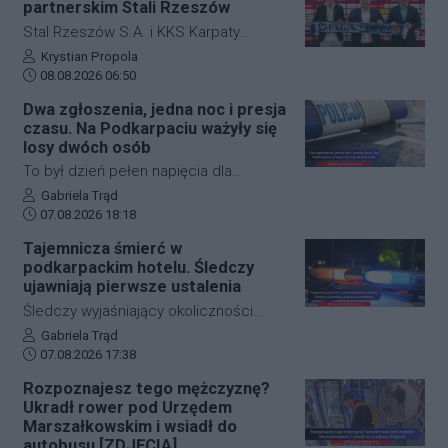
partnerskim Stali Rzeszów
wyniku zderzenia samochodu
Stal Rzeszów S.A. i KKS Karpaty
osobowego z rowerzystą, śmierć na
Krosno rozpoczęły oficjalną
Autor artykułu:
Krystian Propola
miejscu poniósł kierujący jednośladem.
Data dodania artykułu:
współpracę. Kluby podpisały
08.08.2026 06:50
Droga wojewódzka nr 878 jest
długoterminową umowę partnerską,
Dwa zgłoszenia, jedna noc i presja
całkowicie zablokowana.
która ma obejmować m.in. wymianę
czasu. Na Podkarpaciu ważyły się
doświadczeń, rozwój szkolenia
losy dwóch osób
młodzieży oraz obserwację i
To był dzień pełen napięcia dla
pozyskiwanie utalentowanych
funkcjonariuszy z powiatu niżańskiego.
Autor artykułu:
Gabriela Trąd
zawodników z regionu.
Data dodania artykułu:
W ciągu zaledwie kilkunastu godzin
07.08.2026 18:18
służby ratunkowe musiały
Tajemnicza śmierć w
przeprowadzić dwie niezależne,
podkarpackim hotelu. Śledczy
intensywne akcje poszukiwawcze. W
ujawniają pierwsze ustalenia
obu przypadkach chodziło o ludzkie
Śledczy wyjaśniający okoliczności
życie, a kluczową rolę odegrał czas.
tragicznego zdarzenia na terenie
Autor artykułu:
Gabriela Trąd
Dzięki błyskawicznej mobilizacji policji,
Data dodania artykułu:
jednego z sanockich hoteli dysponują
07.08.2026 17:38
strażaków oraz wykorzystaniu
już pierwszymi wnioskami medyków
Rozpoznajesz tego mężczyznę?
nowoczesnej technologii, obie historie
sądowych. Z przeprowadzonej sekcji
Ukradł rower pod Urzędem
zakończyły się szczęśliwie.
zwłok 37-letniego mężczyzny wynika,
Marszałkowskim i wsiadł do
że na tym etapie postępowania nic nie
autobusu [ZDJĘCIA]