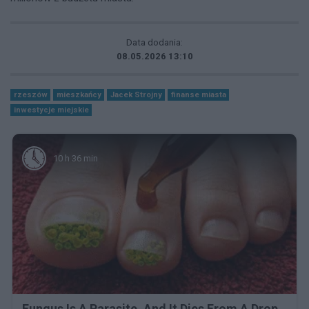
Data dodania:
08.05.2026 13:10
rzeszów
mieszkańcy
Jacek Strojny
finanse miasta
inwestycje miejskie
10 h 36 min
Fungus Is A Parasite, And It Dies From A Drop