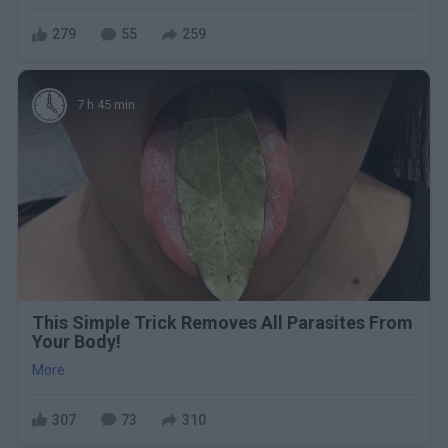
279
55
259
7 h 45 min
This Simple Trick Removes All Parasites From
Your Body!
More
307
73
310