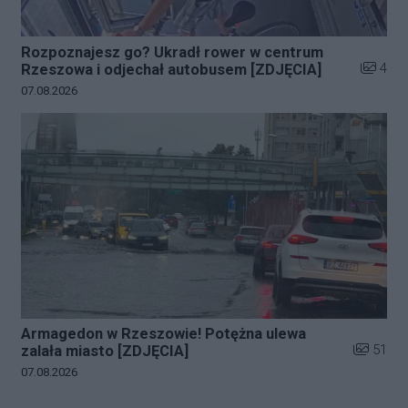
Rozpoznajesz go? Ukradł rower w centrum
Liczba z
4
Rzeszowa i odjechał autobusem [ZDJĘCIA]
Data dodania galerii:
07.08.2026
Armagedon w Rzeszowie! Potężna ulewa
Liczba zd
51
zalała miasto [ZDJĘCIA]
Data dodania galerii:
07.08.2026