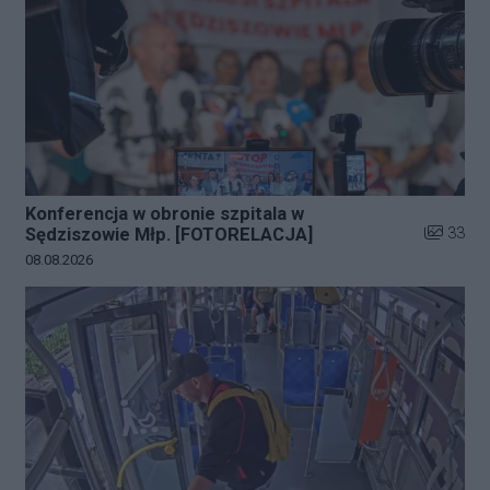
Konferencja w obronie szpitala w
Liczba zd
33
Sędziszowie Młp. [FOTORELACJA]
Data dodania galerii:
08.08.2026