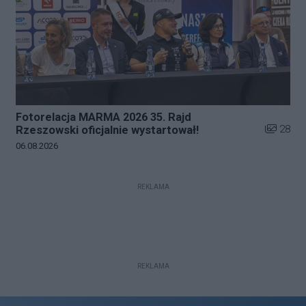
Fotorelacja MARMA 2026 35. Rajd
Liczba zd
28
Rzeszowski oficjalnie wystartował!
Data dodania galerii:
06.08.2026
REKLAMA
REKLAMA