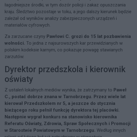
łagodniejsze środki, w tym dozór policji i zakaz opuszczania
kraju. Śledztwo pozostaje w toku, a jego dalszy kierunek będzie
zależał od wyników analizy zabezpieczonych urządzeń i
materiałów cyfrowych.
Za zarzucane czyny
Pawłowi C. grozi do 15 lat pozbawienia
wolności.
To jedna z najsurowszych kar przewidzianych w
polskim kodeksie karnym, co pokazuje powagę stawianych
zarzutów.
Dyrektor przedszkola i kierownik
oświaty
Z ustaleń lokalnych mediów wynika, że zatrzymany to
Paweł
C., postać dobrze znana w Tarnobrzegu.
Przez wiele lat
kierował Przedszkolem nr 5, a jeszcze do stycznia
bieżącego roku pełnił funkcję dyrektora tej placówki.
Następnie wygrał konkurs na stanowisko kierownika
Referatu Oświaty, Zdrowia, Spraw Społecznych i Promocji
w Starostwie Powiatowym w Tarnobrzegu.
Według innych
relacji od lutego był już zatrudniony w starostwie.