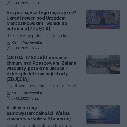
Data dodania artykułu:
jednego z sanockich hoteli dysponują
07.08.2026 17:38
już pierwszymi wnioskami medyków
Rozpoznajesz tego mężczyznę?
sądowych. Z przeprowadzonej sekcji
Ukradł rower pod Urzędem
zwłok 37-letniego mężczyzny wynika,
Marszałkowskim i wsiadł do
że na tym etapie postępowania nic nie
autobusu [ZDJĘCIA]
wskazuje na udział osób trzecich.
Rzeszowscy policjanci poszukują
sprawcy kradzieży roweru marki Kross
Autor artykułu:
Kalina Pawłowska
Data dodania artykułu:
o wartości około 1500 złotych. Do
07.08.2026 16:55
zdarzenia doszło w ścisłym centrum
[AKTUALIZACJA]Oberwanie
miasta – pod Urzędem
chmury nad Rzeszowem! Zalane
Marszałkowskim przy al. Cieplińskiego.
wiadukty, potoki na ulicach i
Złodziej ze skradzionym jednośladem
dziesiątki interwencji straży
[ZDJĘCIA]
wsiadł do autobusu MPK linii 28. Jego
wizerunek zarejestrowały kamery
Gwałtowna nawałnica, która przeszła
monitoringu, a policja apeluje o pomoc
nad Rzeszowem tuż po godzinie 12:00,
Autor artykułu:
Kalina Pawłowska
w identyfikacji mężczyzny.
Data dodania artykułu:
w kilka minut sparaliżowała ruch w
07.08.2026 13:22
stolicy Podkarpacia. Przeistoczone w
Krok w stronę
rwące potoki ulice, zalane wiadukty i
samowystarczalności. Ważna
wybijające studzienki kanalizacyjne
zmiana w szkole w Stobiernej
odcięły od świata kluczowe arterie.
Szkoła i przedszkole w Stobiernej