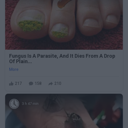
Fungus Is A Parasite, And It Dies From A Drop
Of Plain...
More
217
158
210
3 h 47 min