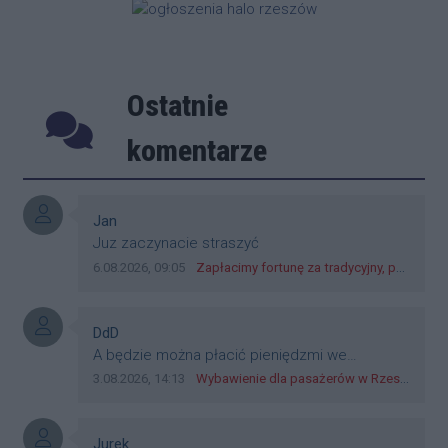
Ostatnie
Poprzednie
Następ
komentarze
Autor komentarza:
Jan
Treść komentarza:
Juz zaczynacie straszyć
Data dodania komentarza:
Źródło komentarza:
6.08.2026, 09:05
Zapłacimy fortunę za tradycyjny, polski obiad?! Ceny ziemniaków w skupach skoczyły o 265 procent!
Autor komentarza:
DdD
Treść komentarza:
A będzie można płacić pieniędzmi we
wszystkich? Bo banknoty emitowane przez
Data dodania komentarza:
Źródło komentarza:
3.08.2026, 14:13
Wybawienie dla pasażerów w Rzeszowie? W mieście ruszyły testy nowego rozwiązania
Narodowy Bank Polski, są prawnym środkiem
płatniczym w Polsce, a nie jakieś telefony,
plastik czy inne bliki. Zakrawa na
Autor komentarza:
Jurek