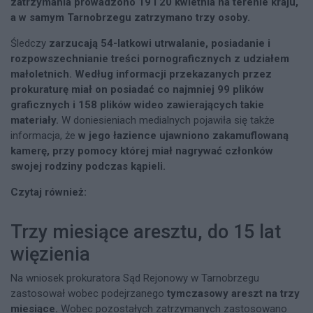
zatrzymania prowadzono 19 i 20 kwietnia na terenie kraju,
a w samym Tarnobrzegu zatrzymano trzy osoby.
Śledczy
zarzucają 54-latkowi utrwalanie, posiadanie i
rozpowszechnianie treści pornograficznych z udziałem
małoletnich. Według informacji przekazanych przez
prokuraturę miał on posiadać co najmniej 99 plików
graficznych i 158 plików wideo zawierających takie
materiały.
W doniesieniach medialnych pojawiła się także
informacja, że
w jego łazience ujawniono zakamuflowaną
kamerę, przy pomocy której miał nagrywać członków
swojej rodziny podczas kąpieli.
Czytaj również:
Trzy miesiące aresztu, do 15 lat
więzienia
Na wniosek prokuratora Sąd Rejonowy w Tarnobrzegu
zastosował wobec podejrzanego
tymczasowy areszt na trzy
miesiące.
Wobec pozostałych zatrzymanych zastosowano