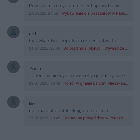
dyskryminację.
Treść komentarza:
Rozumiem, że system nie jest sprawdzony i
przetestowany. Wybieram się z mim młodym
Data dodania komentarza:
Źródło komentarza:
2.08.2026, 21:58
Wybawienie dla pasażerów w Rzeszowie? W mieście ruszyły testy nowego rozwiązania
do szkoły, zobaczymy jak to ztm, gmina
boguchwała i inne zajęte w tej całej organizacji
przejazdów dadzą radę. Albo ogarną, jak to
Autor komentarza:
nikt
teraz młode ludzie mówią.
Treść komentarza:
łapówkarstwo, nepotyzm i kolesiostwo to
norma w pge dystrybucja rzeszów, takie ***e
Data dodania komentarza:
Źródło komentarza:
31.07.2026, 23:46
Bo prąd musi płynąć... Wywiad ze Zbigniewem Możdżeniem - Dyrektorem Generalnym Oddziału PGE Dystrybucja w Rzeszowie
jak wozowicz czy rybarczyk lub kutyła
cieleckiz dupo na głowie nadal pracują bo to
zagorzali pisowcy
Autor komentarza:
Zosia
Treść komentarza:
Jeden raz nie wystarczył żeby go zatrzymać?
Data dodania komentarza:
Źródło komentarza:
29.07.2026, 10:48
Horror w gminie Łańcut. Mieszkaniec Rzeszowa terroryzował rodzinę nożem i zaatakował policjantów! [VIDEO]
Autor komentarza:
kkk
Treść komentarza:
no i małolat dostał lekcję o udzieleniu
pierwszeństwa
Data dodania komentarza:
Źródło komentarza:
27.07.2026, 20:45
Dramat na przejeździe w Rzeszowie. 16-latek na hulajnodze wjechał wprost pod szynobus