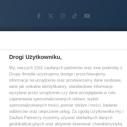
Facebook.com
X.com
Instagram.com
Tiktok.com
Youtube.com
CMS portalu
przygotowany przez
Loaded
:
Unmute
42.28%
Drogi Użytkowniku,
My, naszych 1162 zaufanych partnerów oraz inne podmioty z
Grupy 4media uzyskujemy dostęp i przechowujemy
informacje na urządzeniu oraz przetwarzamy dane osobowe,
takie jak unikalne identyfikatory, standardowe informacje
wysyłane przez urządzenie czy dane przeglądania w celu
zapewniania spersonalizowanych reklam, wybór
spersonalizowanych treści, pomiar reklam i treści, badanie
odbiorców oraz ulepszanie usług. Za zgodą Użytkownika my i
Zaufani Partnerzy możemy używać dokładnych danych
geolokalizacyjnych oraz aktywnie skanować charakterystykę