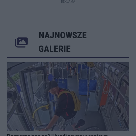
REKLAMA
NAJNOWSZE
Poprzednie
Następne
Kliknij 
GALERIE