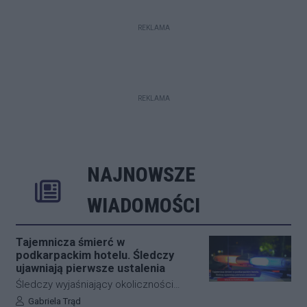
REKLAMA
REKLAMA
NAJNOWSZE
Rozwiń
Poprzednie
Następne
Kliknij aby 
K
WIADOMOŚCI
Tajemnicza śmierć w
podkarpackim hotelu. Śledczy
ujawniają pierwsze ustalenia
Śledczy wyjaśniający okoliczności
tragicznego zdarzenia na terenie
Autor artykułu:
Gabriela Trąd