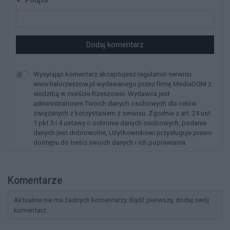
Podpis
Dodaj komentarz
Wysyłając komentarz akceptujesz regulamin serwisu
www.halorzeszow.pl wydawanego przez firmę MediaDOM z
siedzibą w mieście Rzeszowie. Wydawca jest
administratorem Twoich danych osobowych dla celów
związanych z korzystaniem z serwisu. Zgodnie z art. 24 ust.
1 pkt 3 i 4 ustawy o ochronie danych osobowych, podanie
danych jest dobrowolne, Użytkownikowi przysługuje prawo
dostępu do treści swoich danych i ich poprawiania.
Komentarze
Aktualnie nie ma żadnych komentarzy. Bądź pierwszy, dodaj swój
komentarz.