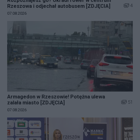
Rozpoznajesz go? Ukradł rower w centrum
Liczba z
4
Rzeszowa i odjechał autobusem [ZDJĘCIA]
Data dodania galerii:
07.08.2026
Armagedon w Rzeszowie! Potężna ulewa
Liczba zd
51
zalała miasto [ZDJĘCIA]
Data dodania galerii:
07.08.2026