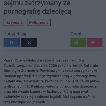
sejmu zatrzymany za
pornografię dziecięcą
Na sygnale
Podkarpacie
Podziel się
Oceń
0
4
Paweł C., wieloletni dyrektor Przedszkola nr 5 w
Tarnobrzegu i od stycznia 2026 roku kierownik Referatu
Oświaty w Starostwie Powiatowym, został zatrzymany w
ramach operacji "Hellfire" wymierzonej w przestępstwa
pedofilskie. Prokuratura zarzuca mu posiadanie 99 plików
graficznych i 158 plików wideo z pornografią dziecięcą
oraz ukrywanie kamery w łazience, którą nagrywał
członków rodziny podczas kąpieli. Mężczyzna trafił na
trzy miesiące do aresztu.