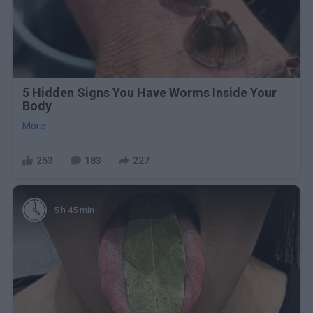
5 Hidden Signs You Have Worms Inside Your
Body
More
253
183
227
5 h 45 min