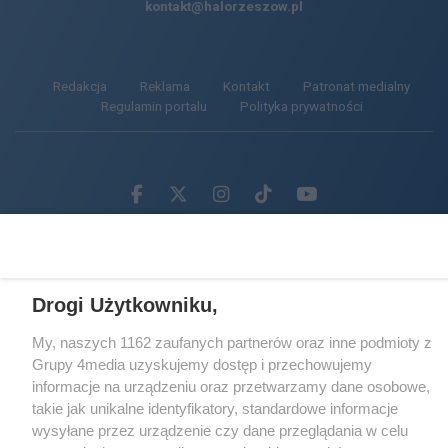
kontakt@halorzeszow.pl
Redakcja
Reklama
Kontakt
Patronat medialny
Regulamin portalu
Polityka prywatności
Facebook.com
X.com
Instagram.com
Tiktok.com
Youtube.com
CMS portalu
przygotowany przez
Loaded
:
Unmute
68.78%
Drogi Użytkowniku,
My, naszych 1162 zaufanych partnerów oraz inne podmioty z
Grupy 4media uzyskujemy dostęp i przechowujemy
informacje na urządzeniu oraz przetwarzamy dane osobowe,
takie jak unikalne identyfikatory, standardowe informacje
wysyłane przez urządzenie czy dane przeglądania w celu