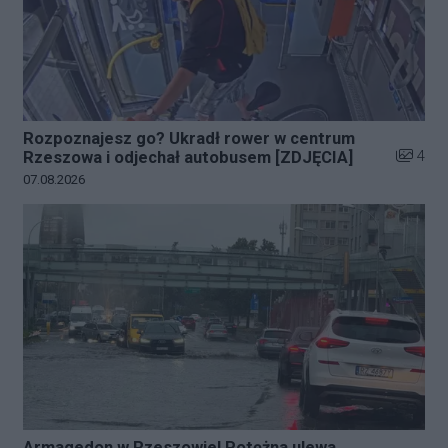
Rozpoznajesz go? Ukradł rower w centrum
Liczba z
4
Rzeszowa i odjechał autobusem [ZDJĘCIA]
Data dodania galerii:
07.08.2026
Armagedon w Rzeszowie! Potężna ulewa