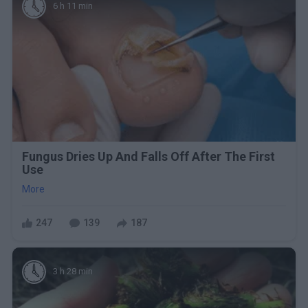
6 h 11 min
Fungus Dries Up And Falls Off After The First
Use
More
247
139
187
3 h 28 min