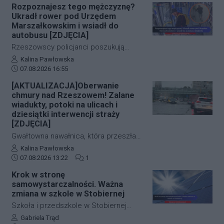
już pierwszymi wnioskami medyków
Rozpoznajesz tego mężczyznę?
nowoczesnej technologii, obie historie
sądowych. Z przeprowadzonej sekcji
Ukradł rower pod Urzędem
zakończyły się szczęśliwie.
zwłok 37-letniego mężczyzny wynika,
Marszałkowskim i wsiadł do
że na tym etapie postępowania nic nie
autobusu [ZDJĘCIA]
wskazuje na udział osób trzecich.
Rzeszowscy policjanci poszukują
sprawcy kradzieży roweru marki Kross
Autor artykułu:
Kalina Pawłowska
Data dodania artykułu:
o wartości około 1500 złotych. Do
07.08.2026 16:55
zdarzenia doszło w ścisłym centrum
[AKTUALIZACJA]Oberwanie
miasta – pod Urzędem
chmury nad Rzeszowem! Zalane
Marszałkowskim przy al. Cieplińskiego.
wiadukty, potoki na ulicach i
Złodziej ze skradzionym jednośladem
dziesiątki interwencji straży
[ZDJĘCIA]
wsiadł do autobusu MPK linii 28. Jego
wizerunek zarejestrowały kamery
Gwałtowna nawałnica, która przeszła
monitoringu, a policja apeluje o pomoc
nad Rzeszowem tuż po godzinie 12:00,
Autor artykułu:
Kalina Pawłowska
w identyfikacji mężczyzny.
Data dodania artykułu:
Liczba komentarzy artykułu:
w kilka minut sparaliżowała ruch w
07.08.2026 13:22
1
stolicy Podkarpacia. Przeistoczone w
Krok w stronę
rwące potoki ulice, zalane wiadukty i
samowystarczalności. Ważna
wybijające studzienki kanalizacyjne
zmiana w szkole w Stobiernej
odcięły od świata kluczowe arterie.
Szkoła i przedszkole w Stobiernej
Podkarpaccy strażacy wyjeżdżali do
przejdą technologiczną transformację,
Autor artykułu:
Gabriela Trąd
akcji już blisko 70 razy! Mamy dla Was