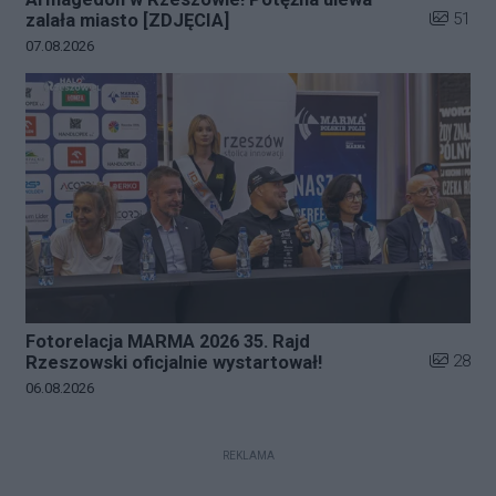
Liczba zd
51
zalała miasto [ZDJĘCIA]
Data dodania galerii:
07.08.2026
Fotorelacja MARMA 2026 35. Rajd
Liczba zd
28
Rzeszowski oficjalnie wystartował!
Data dodania galerii:
06.08.2026
REKLAMA