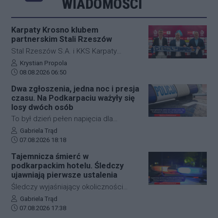
WIADOMOŚCI
Karpaty Krosno klubem
partnerskim Stali Rzeszów
Stal Rzeszów S.A. i KKS Karpaty
Krosno rozpoczęły oficjalną
Autor artykułu:
Krystian Propola
Data dodania artykułu:
współpracę. Kluby podpisały
08.08.2026 06:50
długoterminową umowę partnerską,
Dwa zgłoszenia, jedna noc i presja
która ma obejmować m.in. wymianę
czasu. Na Podkarpaciu ważyły się
doświadczeń, rozwój szkolenia
losy dwóch osób
młodzieży oraz obserwację i
To był dzień pełen napięcia dla
pozyskiwanie utalentowanych
funkcjonariuszy z powiatu niżańskiego.
Autor artykułu:
Gabriela Trąd
zawodników z regionu.
Data dodania artykułu:
W ciągu zaledwie kilkunastu godzin
07.08.2026 18:18
służby ratunkowe musiały
Tajemnicza śmierć w
przeprowadzić dwie niezależne,
podkarpackim hotelu. Śledczy
intensywne akcje poszukiwawcze. W
ujawniają pierwsze ustalenia
obu przypadkach chodziło o ludzkie
Śledczy wyjaśniający okoliczności
życie, a kluczową rolę odegrał czas.
tragicznego zdarzenia na terenie
Autor artykułu:
Gabriela Trąd
Dzięki błyskawicznej mobilizacji policji,
Data dodania artykułu:
jednego z sanockich hoteli dysponują
07.08.2026 17:38
strażaków oraz wykorzystaniu