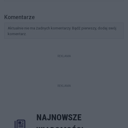
Komentarze
Aktualnie nie ma żadnych komentarzy. Bądź pierwszy, dodaj swój
komentarz.
REKLAMA
REKLAMA
NAJNOWSZE
Rozwiń
Poprzednie
Następne
Kliknij aby 
K