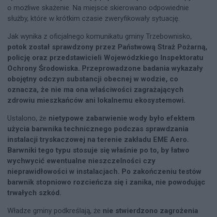
o możliwe skażenie. Na miejsce skierowano odpowiednie
służby, które w krótkim czasie zweryfikowały sytuację.
Jak wynika z oficjalnego komunikatu gminy Trzebownisko,
potok został sprawdzony przez Państwową Straż Pożarną,
policję oraz przedstawicieli Wojewódzkiego Inspektoratu
Ochrony Środowiska. Przeprowadzone badania wykazały
obojętny odczyn substancji obecnej w wodzie, co
oznacza, że nie ma ona właściwości zagrażających
zdrowiu mieszkańców ani lokalnemu ekosystemowi.
Ustalono, że
nietypowe zabarwienie wody było efektem
użycia barwnika technicznego podczas sprawdzania
instalacji tryskaczowej na terenie zakładu EME Aero.
Barwniki tego typu stosuje się właśnie po to, by łatwo
wychwycić ewentualne nieszczelności czy
nieprawidłowości w instalacjach. Po zakończeniu testów
barwnik stopniowo rozcieńcza się i zanika, nie powodując
trwałych szkód.
Władze gminy podkreślają, że
nie stwierdzono zagrożenia