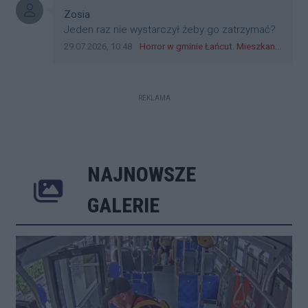
zagorzali pisowcy
Autor komentarza:
Zosia
Treść komentarza:
Jeden raz nie wystarczył żeby go zatrzymać?
Data dodania komentarza:
Źródło komentarza:
29.07.2026, 10:48
Horror w gminie Łańcut. Mieszkaniec Rzeszowa terroryzował rodzinę nożem i zaatakował policjantów! [VIDEO]
REKLAMA
NAJNOWSZE
Poprzednie
Następne
Kliknij 
GALERIE