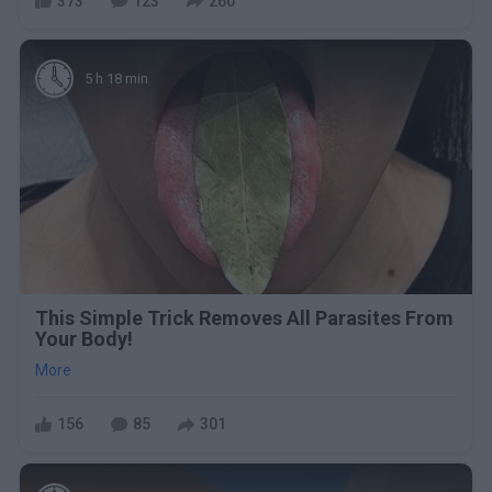
373
123
260
5 h 18 min
This Simple Trick Removes All Parasites From
Your Body!
More
156
85
301