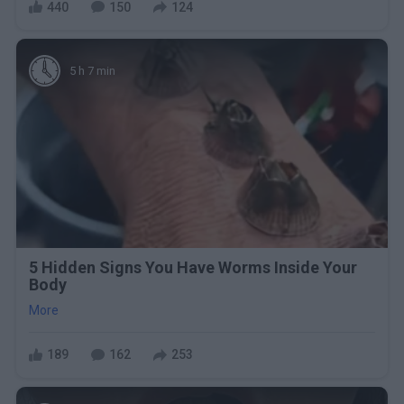
440
150
124
5 h 7 min
5 Hidden Signs You Have Worms Inside Your
Body
More
189
162
253