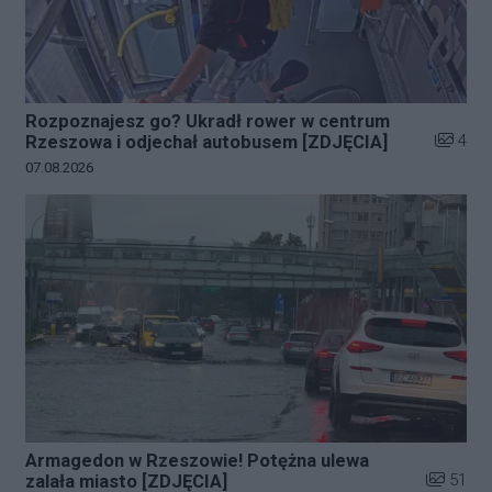
Rozpoznajesz go? Ukradł rower w centrum
Liczba z
4
Rzeszowa i odjechał autobusem [ZDJĘCIA]
Data dodania galerii:
07.08.2026
Armagedon w Rzeszowie! Potężna ulewa
Liczba zd
51
zalała miasto [ZDJĘCIA]