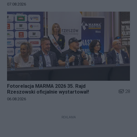
Data dodania galerii:
07.08.2026
Fotorelacja MARMA 2026 35. Rajd
Liczba zd
28
Rzeszowski oficjalnie wystartował!
Data dodania galerii:
06.08.2026
REKLAMA