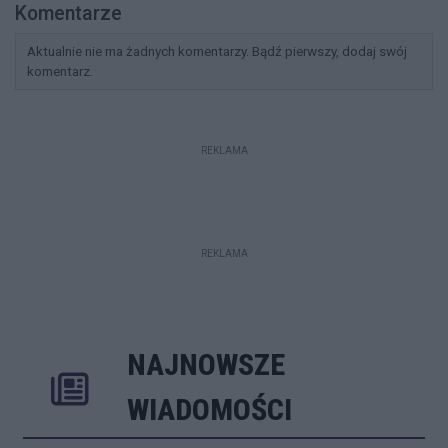
Komentarze
Aktualnie nie ma żadnych komentarzy. Bądź pierwszy, dodaj swój
komentarz.
REKLAMA
REKLAMA
NAJNOWSZE
Rozwiń
Poprzednie
Następne
Kliknij aby 
K
WIADOMOŚCI