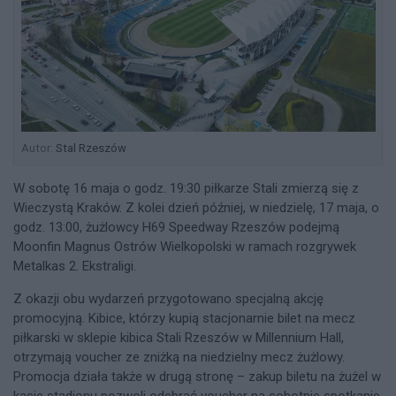
Autor:
Stal Rzeszów
W sobotę 16 maja o godz. 19:30 piłkarze Stali zmierzą się z
Wieczystą Kraków. Z kolei dzień później, w niedzielę, 17 maja, o
godz. 13:00, żużlowcy H69 Speedway Rzeszów podejmą
Moonfin Magnus Ostrów Wielkopolski w ramach rozgrywek
Metalkas 2. Ekstraligi.
Z okazji obu wydarzeń przygotowano specjalną akcję
promocyjną. Kibice, którzy kupią stacjonarnie bilet na mecz
piłkarski w sklepie kibica Stali Rzeszów w Millennium Hall,
otrzymają voucher ze zniżką na niedzielny mecz żużlowy.
Promocja działa także w drugą stronę – zakup biletu na żużel w
kasie stadionu pozwoli odebrać voucher na sobotnie spotkanie