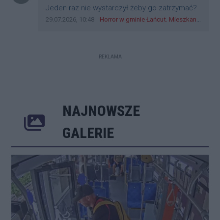
Treść komentarza:
Jeden raz nie wystarczył żeby go zatrzymać?
Data dodania komentarza:
Źródło komentarza:
29.07.2026, 10:48
Horror w gminie Łańcut. Mieszkaniec Rzeszowa terroryzował rodzinę nożem i zaatakował policjantów! [VIDEO]
REKLAMA
NAJNOWSZE
Poprzednie
Następne
Kliknij 
GALERIE