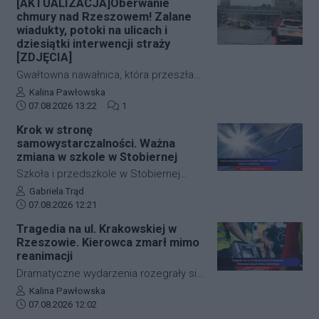
[AKTUALIZACJA]Oberwanie
miasta – pod Urzędem
chmury nad Rzeszowem! Zalane
Marszałkowskim przy al. Cieplińskiego.
wiadukty, potoki na ulicach i
Złodziej ze skradzionym jednośladem
dziesiątki interwencji straży
[ZDJĘCIA]
wsiadł do autobusu MPK linii 28. Jego
wizerunek zarejestrowały kamery
Gwałtowna nawałnica, która przeszła
monitoringu, a policja apeluje o pomoc
nad Rzeszowem tuż po godzinie 12:00,
Autor artykułu:
Kalina Pawłowska
w identyfikacji mężczyzny.
Data dodania artykułu:
Liczba komentarzy artykułu:
w kilka minut sparaliżowała ruch w
07.08.2026 13:22
1
stolicy Podkarpacia. Przeistoczone w
Krok w stronę
rwące potoki ulice, zalane wiadukty i
samowystarczalności. Ważna
wybijające studzienki kanalizacyjne
zmiana w szkole w Stobiernej
odcięły od świata kluczowe arterie.
Szkoła i przedszkole w Stobiernej
Podkarpaccy strażacy wyjeżdżali do
przejdą technologiczną transformację,
Autor artykułu:
Gabriela Trąd
akcji już blisko 70 razy! Mamy dla Was
Data dodania artykułu:
która znacząco wpłynie na budżet
07.08.2026 12:21
zdjęcia z zalanych punktów miasta.
placówki oraz środowisko. Gmina
Tragedia na ul. Krakowskiej w
Trzebownisko oficjalnie
Rzeszowie. Kierowca zmarł mimo
przypieczętowała umowę z wykonawcą
reanimacji
na realizację nowoczesnego systemu
Dramatyczne wydarzenia rozegrały się
zasilania. Dzięki nowej inwestycji
w piątkowy poranek na jednej z
Autor artykułu:
Kalina Pawłowska
placówka nie tylko ograniczy pobór
Data dodania artykułu:
najważniejszych arterii
07.08.2026 12:02
prądu z sieci, ale też zwiększy swoje