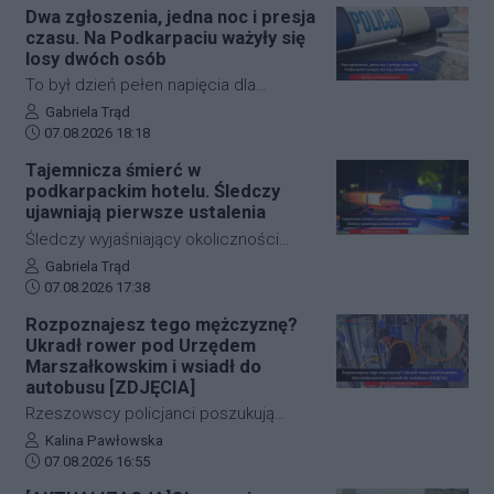
Dwa zgłoszenia, jedna noc i presja
czasu. Na Podkarpaciu ważyły się
losy dwóch osób
To był dzień pełen napięcia dla
funkcjonariuszy z powiatu niżańskiego.
Autor artykułu:
Gabriela Trąd
Data dodania artykułu:
W ciągu zaledwie kilkunastu godzin
07.08.2026 18:18
służby ratunkowe musiały
Tajemnicza śmierć w
przeprowadzić dwie niezależne,
podkarpackim hotelu. Śledczy
intensywne akcje poszukiwawcze. W
ujawniają pierwsze ustalenia
obu przypadkach chodziło o ludzkie
Śledczy wyjaśniający okoliczności
życie, a kluczową rolę odegrał czas.
tragicznego zdarzenia na terenie
Autor artykułu:
Gabriela Trąd
Dzięki błyskawicznej mobilizacji policji,
Data dodania artykułu:
jednego z sanockich hoteli dysponują
07.08.2026 17:38
strażaków oraz wykorzystaniu
już pierwszymi wnioskami medyków
Rozpoznajesz tego mężczyznę?
nowoczesnej technologii, obie historie
sądowych. Z przeprowadzonej sekcji
Ukradł rower pod Urzędem
zakończyły się szczęśliwie.
zwłok 37-letniego mężczyzny wynika,
Marszałkowskim i wsiadł do
że na tym etapie postępowania nic nie
autobusu [ZDJĘCIA]
wskazuje na udział osób trzecich.
Rzeszowscy policjanci poszukują
sprawcy kradzieży roweru marki Kross
Autor artykułu:
Kalina Pawłowska
Data dodania artykułu:
o wartości około 1500 złotych. Do
07.08.2026 16:55
zdarzenia doszło w ścisłym centrum