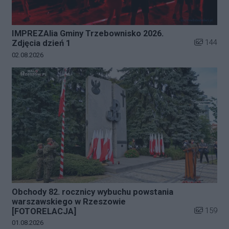
IMPREZAlia Gminy Trzebownisko 2026.
Liczba zdj
144
Zdjęcia dzień 1
Data dodania galerii:
02.08.2026
Obchody 82. rocznicy wybuchu powstania
warszawskiego w Rzeszowie
Liczba zdj
159
[FOTORELACJA]
Data dodania galerii:
01.08.2026