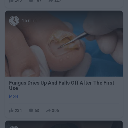
240
187
227
1 h 3 min
Fungus Dries Up And Falls Off After The First
Use
More
234
63
306