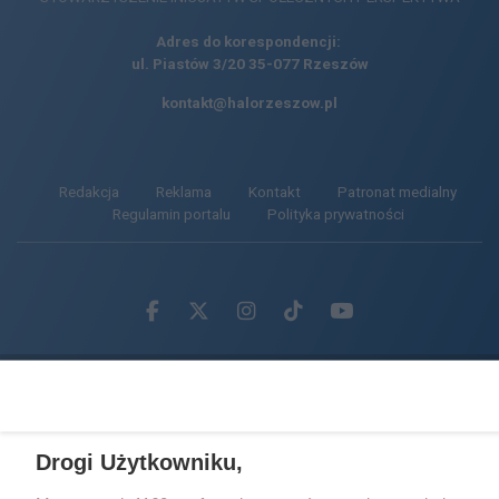
Adres do korespondencji:
ul. Piastów 3/20
35-077 Rzeszów
kontakt@halorzeszow.pl
Redakcja
Reklama
Kontakt
Patronat medialny
Regulamin portalu
Polityka prywatności
Facebook.com
X.com
Instagram.com
Tiktok.com
Youtube.com
CMS portalu
przygotowany przez
Loaded
:
Unmute
100.00%
Drogi Użytkowniku,