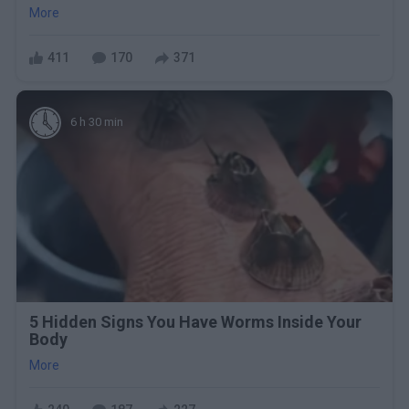
More
411
170
371
6 h 30 min
5 Hidden Signs You Have Worms Inside Your
Body
More