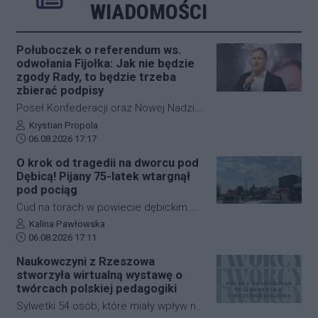
Poprzednie
Następne
Kliknij aby 
K
WIADOMOŚCI
Połuboczek o referendum ws.
odwołania Fijołka: Jak nie będzie
zgody Rady, to będzie trzeba
zbierać podpisy
Poseł Konfederacji oraz Nowej Nadziei,
Michał Połuboczek, deklaruje
Autor artykułu:
Krystian Propola
Data dodania artykułu:
gotowość do zaangażowania się w
06.08.2026 17:17
działania zmierzające do
O krok od tragedii na dworcu pod
przeprowadzenia referendum w
Dębicą! Pijany 75-latek wtargnął
sprawie odwołania prezydenta
pod pociąg
Rzeszowa, Konrada Fijołka. W
Cud na torach w powiecie dębickim.
programie "Cogito… u Raczyńskiej" na
Pijany 75-letni mężczyzna wtargnął pod
Autor artykułu:
Kalina Pawłowska
antenie wPolsce24 ocenił, że jeśli
Data dodania artykułu:
nadjeżdżający pociąg na dworcu PKP w
06.08.2026 17:11
inicjatywa nie uzyska poparcia Rady
Czarnej. Mimo że zdarzenie wyglądało
Naukowczyni z Rzeszowa
Miasta, możliwe będzie rozpoczęcie
dramatycznie, senior wyszedł z niego
stworzyła wirtualną wystawę o
zbiórki podpisów wśród mieszkańców.
bez poważniejszych obrażeń. Skutkiem
twórcach polskiej pedagogiki
incydentu były jednak spore utrudnienia
Sylwetki 54 osób, które miały wpływ na
na kolei, ruch pociągów zablokowano