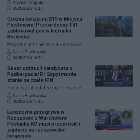
rozwój polskiej edukacji przedszkolnej i
Autor artykułu:
Krystian Propola
na niemal godzinę.
Data dodania artykułu:
wczesnoszkolnej, można poznać dzięki
06.08.2026 16:27
nowej wystawie internetowej. Autorką
Groźna kolizja na S19 w Miejscu
projektu "Polska pedagogika
Piastowym! Przewrócony TIR
przedszkolna i wczesnoszkolna i jej
zablokował pas w kierunku
twórcy" jest dr Mariola Kinal z Instytutu
Barwinka
Pedagogiki Uniwersytetu
Poważne utrudnienia dla kierowców
Rzeszowskiego. Ekspozycja jest
jadących w stronę przejścia
Autor artykułu:
Kalina Pawłowska
dostępna od czwartku, 6 sierpnia.
Data dodania artykułu:
granicznego w Barwinku. Na trasie S19
06.08.2026 16:26
na wysokości Miejsca Piastowego
Senat odrzucił kandydata z
doszło do zderzenia samochodu
Podkarpacia! Dr Szpytma nie
osobowego z ciężarowym. W wyniku
stanie na czele IPN
kolizji TIR przewrócił się i zablokował
Senat wydał ostateczną decyzję w
pas awaryjny oraz wolny. Ruch w
sprawie obsadzenia stanowiska
Autor artykułu:
Kalina Pawłowska
miejscu zdarzenia odbywa się
Data dodania artykułu:
prezesa Instytutu Pamięci Narodowej.
06.08.2026 15:35
wyłącznie lewym pasem.
Iz wyższa parlamentu nie wyraziła
Leszczyna przegrywa w
zgody na powołanie pochodzącego z
Rzeszowie z Warchołem!
Markowej na Podkarpaciu dr. Mateusza
Posłanka KO musi przeprosić i
Szpytmy. Wywodzący się z naszego
zapłacić na rzeszowskie
hospicjum
regionu historyk i współtwórca