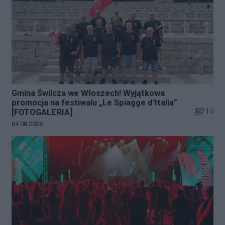
Gmina Świlcza we Włoszech! Wyjątkowa
promocja na festiwalu „Le Spiagge d’Italia”
Liczba zd
19
[FOTOGALERIA]
Data dodania galerii:
04.08.2026