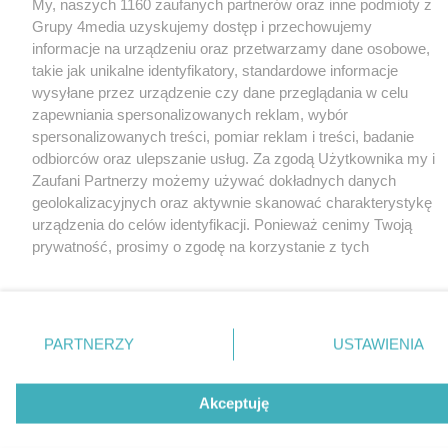
My, naszych 1160 zaufanych partnerów oraz inne podmioty z
Grupy 4media uzyskujemy dostęp i przechowujemy
informacje na urządzeniu oraz przetwarzamy dane osobowe,
takie jak unikalne identyfikatory, standardowe informacje
wysyłane przez urządzenie czy dane przeglądania w celu
zapewniania spersonalizowanych reklam, wybór
spersonalizowanych treści, pomiar reklam i treści, badanie
odbiorców oraz ulepszanie usług. Za zgodą Użytkownika my i
Zaufani Partnerzy możemy używać dokładnych danych
geolokalizacyjnych oraz aktywnie skanować charakterystykę
urządzenia do celów identyfikacji. Ponieważ cenimy Twoją
prywatność, prosimy o zgodę na korzystanie z tych
technologii poprzez kliknięcie „Akceptuję”. Zgoda jest
dobrowolna i zawsze możesz ją zmienić/wycofać klikając
przycisk ustawień prywatności znajdujący się w lewym
dolnym rogu strony
. Niektóre rodzaje przetwarzania
PARTNERZY
USTAWIENIA
danych nie wymagają zgody użytkownika, ale masz prawo
sprzeciwić się takiemu przetwarzaniu. Preferencje będą miały
zastosowania tylko na tej witrynie.
Akceptuję
Zapoznaj się z poniższymi informacjami, abyś mógł