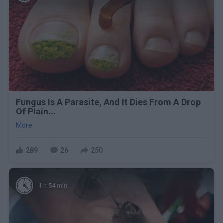
Fungus Is A Parasite, And It Dies From A Drop
Of Plain...
More
289
26
250
1 h 54 min