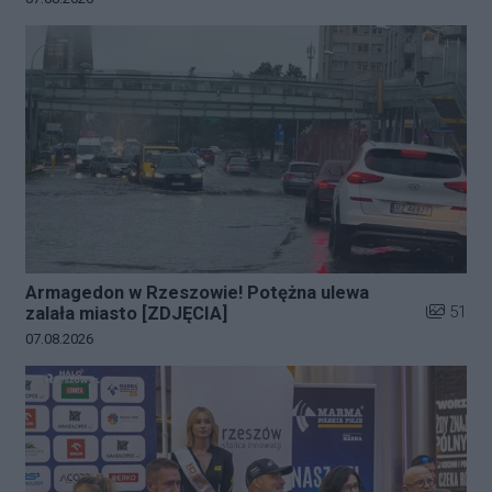
Armagedon w Rzeszowie! Potężna ulewa
Liczba zd
51
zalała miasto [ZDJĘCIA]
Data dodania galerii:
07.08.2026