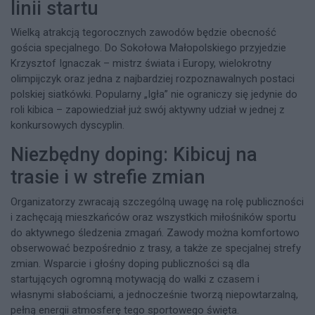
linii startu
Wielką atrakcją tegorocznych zawodów będzie obecność
gościa specjalnego. Do Sokołowa Małopolskiego przyjedzie
Krzysztof Ignaczak – mistrz świata i Europy, wielokrotny
olimpijczyk oraz jedna z najbardziej rozpoznawalnych postaci
polskiej siatkówki. Popularny „Igła” nie ograniczy się jedynie do
roli kibica – zapowiedział już swój aktywny udział w jednej z
konkursowych dyscyplin.
Niezbędny doping: Kibicuj na
trasie i w strefie zmian
Organizatorzy zwracają szczególną uwagę na rolę publiczności
i zachęcają mieszkańców oraz wszystkich miłośników sportu
do aktywnego śledzenia zmagań. Zawody można komfortowo
obserwować bezpośrednio z trasy, a także ze specjalnej strefy
zmian. Wsparcie i głośny doping publiczności są dla
startujących ogromną motywacją do walki z czasem i
własnymi słabościami, a jednocześnie tworzą niepowtarzalną,
pełną energii atmosferę tego sportowego święta.