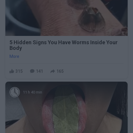
5 Hidden Signs You Have Worms Inside Your
Body
More
315
141
165
11 h 40 min