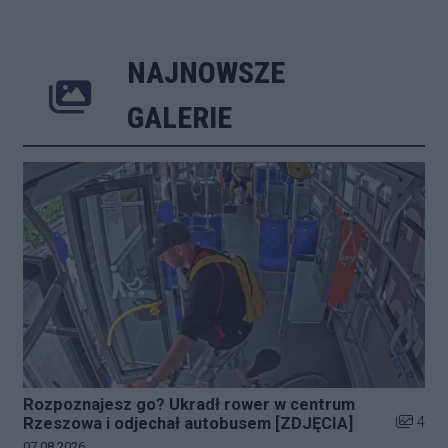
NAJNOWSZE
Poprzednie
Następne
Kliknij 
GALERIE
Rozpoznajesz go? Ukradł rower w centrum
Liczba z
4
Rzeszowa i odjechał autobusem [ZDJĘCIA]
Data dodania galerii:
07.08.2026