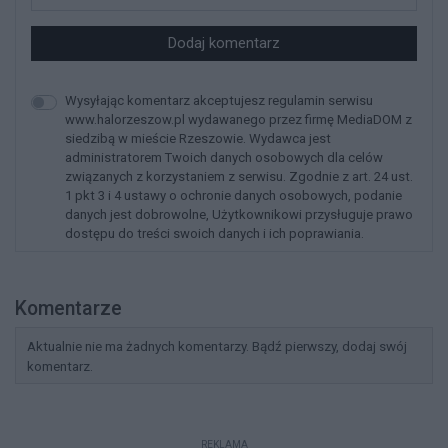
Dodaj komentarz
Wysyłając komentarz akceptujesz regulamin serwisu
www.halorzeszow.pl wydawanego przez firmę MediaDOM z
siedzibą w mieście Rzeszowie. Wydawca jest
administratorem Twoich danych osobowych dla celów
związanych z korzystaniem z serwisu. Zgodnie z art. 24 ust.
1 pkt 3 i 4 ustawy o ochronie danych osobowych, podanie
danych jest dobrowolne, Użytkownikowi przysługuje prawo
dostępu do treści swoich danych i ich poprawiania.
Komentarze
Aktualnie nie ma żadnych komentarzy. Bądź pierwszy, dodaj swój
komentarz.
REKLAMA