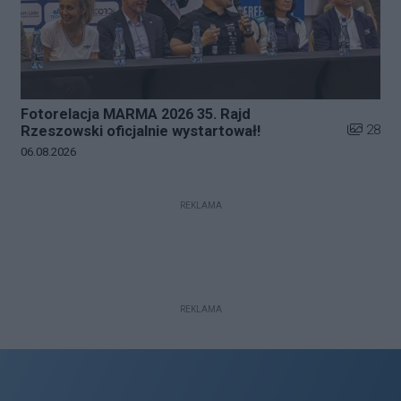
Fotorelacja MARMA 2026 35. Rajd
Liczba zd
28
Rzeszowski oficjalnie wystartował!
Data dodania galerii:
06.08.2026
REKLAMA
REKLAMA