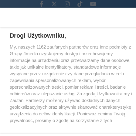
Facebook.com
X.com
Instagram.com
Tiktok.com
Youtube.com
CMS portalu
przygotowany przez
Loaded
:
Unmute
Drogi Użytkowniku,
47.96%
My, naszych 1162 zaufanych partnerów oraz inne podmioty z
Grupy 4media uzyskujemy dostęp i przechowujemy
informacje na urządzeniu oraz przetwarzamy dane osobowe,
takie jak unikalne identyfikatory, standardowe informacje
wysyłane przez urządzenie czy dane przeglądania w celu
zapewniania spersonalizowanych reklam, wybór
spersonalizowanych treści, pomiar reklam i treści, badanie
odbiorców oraz ulepszanie usług. Za zgodą Użytkownika my i
Zaufani Partnerzy możemy używać dokładnych danych
geolokalizacyjnych oraz aktywnie skanować charakterystykę
urządzenia do celów identyfikacji. Ponieważ cenimy Twoją
prywatność, prosimy o zgodę na korzystanie z tych
technologii poprzez kliknięcie „Akceptuję”. Zgoda jest
dobrowolna i zawsze możesz ją zmienić/wycofać klikając