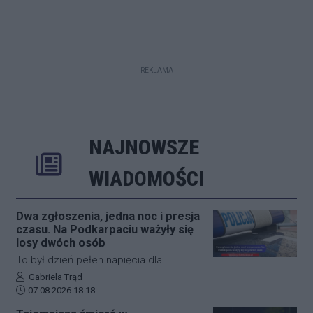
REKLAMA
NAJNOWSZE
Rozwiń
Poprzednie
Następne
Kliknij aby 
K
WIADOMOŚCI
Dwa zgłoszenia, jedna noc i presja
czasu. Na Podkarpaciu ważyły się
losy dwóch osób
To był dzień pełen napięcia dla
funkcjonariuszy z powiatu niżańskiego.
Autor artykułu:
Gabriela Trąd
Data dodania artykułu:
W ciągu zaledwie kilkunastu godzin
07.08.2026 18:18
służby ratunkowe musiały