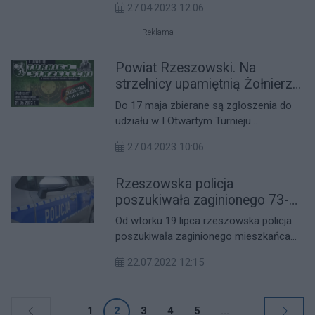
27.04.2023 12:06
transakcji warto dokładnie sprawdzić
wiarygodność sprzedawcy lub e-sklepu.
Reklama
Niestety, nawet oferty zamieszczone na
renomowanych platformach
Powiat Rzeszowski. Na
sprzedażowych nie uchronią przed
strzelnicy upamiętnią Żołnierza
oszustami.
Wyklętego
Do 17 maja zbierane są zgłoszenia do
udziału w I Otwartym Turnieju
Strzeleckim im. majora Józefa Rzepki,
27.04.2023 10:06
zorganizowanym przez Powiat
Rzeszowski i Starostę Rzeszowskiego
Rzeszowska policja
Józefa Jodłowskiego.
poszukiwała zaginionego 73-
latka. Odnaleźli go w
Od wtorku 19 lipca rzeszowska policja
Tarnobrzegu
poszukiwała zaginionego mieszkańca
Trzebosi. Okazało się, że zaginiony
22.07.2022 12:15
mężczyzna dotarł do Tarnobrzega.
1
2
3
4
5
...