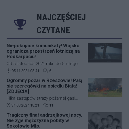
nadal pracują bo to zagorzali pisowcy
NAJCZĘŚCIEJ
CZYTANE
Niepokojące komunikaty! Wojsko
ogranicza przestrzeń lotniczą na
Podkarpaciu!
Od 5 listopada 2024 roku do 5 lutego
2025 roku w południowo-wschodniej
Data dodania artykułu:
Liczba komentarzy artykułu:
05.11.2024 08:41
6
części Polski (Podkarpacie)
Ogromny pożar w Rzeszowie! Palą
obowiązywać będą nowe, bardziej
się szeregówki na osiedlu Biała!
restrykcyjne zasady dotyczące ruchu
[ZDJĘCIA]
lotniczego. Decyzja ta została podjęta
Kilka zastępów straży pożarnej gasi
na wniosek Dowództwa Operacyjnego
duży pożar budynków mieszkalnych w
Data dodania artykułu:
Liczba komentarzy artykułu:
31.08.2024 18:21
11
Rodzajów Sił Zbrojnych i wprowadza
zabudowie szeregowej przy ulicy
strefę ograniczonej lotności EP R125.
Tragiczny finał andrzejkowej nocy.
kardynała Karola Wojtyły na
Nie żyje mężczyzna pobity w
rzeszowskim osiedlu Biała.
Sokołowie Młp.