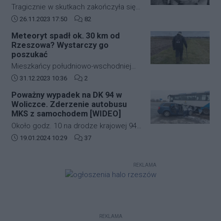
Tragicznie w skutkach zakończyła się
andrzejkowa noc w Sokołowie Młp. W
Data dodania artykułu:
Liczba komentarzy artykułu:
26.11.2023 17:50
82
wyniku bójki życie stracił 43-letni
Meteoryt spadł ok. 30 km od
mężczyzna. Zmarł w drodze do
Rzeszowa? Wystarczy go
szpitala.
poszukać
Mieszkańcy południowo-wschodniej
Polski kilkanaście dni temu mogli
Data dodania artykułu:
Liczba komentarzy artykułu:
31.12.2023 10:36
2
zobaczyć jasny rozbłysk na niebie.
Poważny wypadek na DK 94 w
Świadkowie zdarzenia twierdzą, że
Woliczce. Zderzenie autobusu
najpierw usłyszeli głośny huk, a
MKS z samochodem [WIDEO]
następnie zobaczyli jasną kulę ognia,
Około godz. 10 na drodze krajowej 94
która przeleciała przez niebo.
w Woliczce w gminie Świlcza doszło
Data dodania artykułu:
Liczba komentarzy artykułu:
19.01.2024 10:29
37
do poważnego wypadku. Zderzyły się
autobus MKS oraz samochód
REKLAMA
osobowy.
REKLAMA