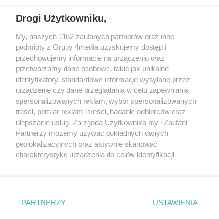
Drogi Użytkowniku,
My, naszych 1162 zaufanych partnerów oraz inne
podmioty z Grupy 4media uzyskujemy dostęp i
Wydawcą
halorzeszow.pl
jest:
przechowujemy informacje na urządzeniu oraz
STOWARZYSZENIE INICJATYW SPOŁECZNYCH PERSPEKTYWA
przetwarzamy dane osobowe, takie jak unikalne
identyfikatory, standardowe informacje wysyłane przez
Adres do korespondencji:
urządzenie czy dane przeglądania w celu zapewniania
ul. Piastów 3/20
35-077 Rzeszów
spersonalizowanych reklam, wybór spersonalizowanych
treści, pomiar reklam i treści, badanie odbiorców oraz
kontakt@halorzeszow.pl
ulepszanie usług. Za zgodą Użytkownika my i Zaufani
Partnerzy możemy używać dokładnych danych
geolokalizacyjnych oraz aktywnie skanować
Redakcja
Reklama
Kontakt
Patronat medialny
charakterystykę urządzenia do celów identyfikacji.
Regulamin portalu
Polityka prywatności
Ponieważ cenimy Twoją prywatność, prosimy o zgodę na
korzystanie z tych technologii poprzez kliknięcie
„Akceptuję”. Zgoda jest dobrowolna i zawsze możesz ją
zmienić/wycofać klikając przycisk ustawień prywatności
PARTNERZY
USTAWIENIA
Facebook.com
X.com
Instagram.com
Tiktok.com
Youtube.com
znajdujący się w lewym dolnym rogu strony
. Niektóre