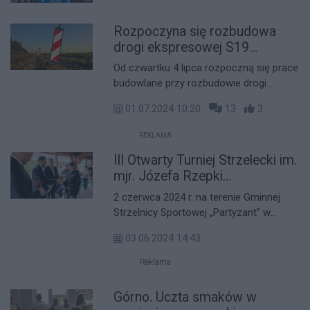
Rozpoczyna się rozbudowa
drogi ekspresowej S19
Jasionka-Sokołów Młp.! Będą
Od czwartku 4 lipca rozpoczną się prace
utrudnienia dla kierowców
budowlane przy rozbudowie drogi
ekspresowej S19 na odcinku Jasionka-
01.07.2024 10:20
13
3
Sokołów Młp. Inwestycja, realizowana w
systemie "projektuj i buduj", ma na celu
REKLAMA
zwiększenie przepustowości trasy i
III Otwarty Turniej Strzelecki im.
poprawę komfortu jazdy.
mjr. Józefa Rzepki
[FOTORELACJA]
2 czerwca 2024 r. na terenie Gminnej
Strzelnicy Sportowej „Partyzant” w
Sokołowie Małopolskim odbył się III
03.06.2024 14:43
Otwarty Turniej Strzelecki im. mjr. Józefa
Rzepki, organizowany przez Powiat
Reklama
Rzeszowski. Zawody cieszą się dużym
zainteresowaniem.
Górno. Uczta smaków w