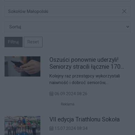
Sokołów Małopolski
Filtruj
Reset
Oszuści ponownie uderzyli!
Seniorzy stracili łącznie 170
tysięcy złotych!
Kolejny raz przestępcy wykorzystali
naiwność i dobroć seniorów,
doprowadzając do ogromnych strat
06.09.2024 08:26
finansowych. W ciągu jednego dnia, dwaj
mieszkańcy gminy Sokołów Małopolski
Reklama
stracili łącznie 170 tysięcy złotych,
padając ofiarą doskonale znanej metody
VII edycja Triathlonu Sokoła
oszustwa „na wypadek”.
15.07.2024 08:34