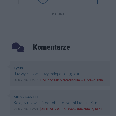
REKLAMA
Komentarze
Poprzednie
Następ
Autor komentarza:
Tytus
Treść komentarza:
Juz wytrzezwiał czy dalej działają leki
Data dodania komentarza:
Źródło komentarza:
8.08.2026, 14:27
Połuboczek o referendum ws. odwołania Fijołka: Jak nie będzie zgody Rady, to będzie trzeba zbierać podpisy
Autor komentarza:
MIESZKANIEC
Treść komentarza:
Kolejny raz widać co robi prezydent Fiołek . Kuma
się z deweloperami nie dbając o miasto. Betonuje
Data dodania komentarza:
Źródło komentarza:
7.08.2026, 17:50
[AKTUALIZACJA]Oberwanie chmury nad Rzeszowem! Zalane wiadukty, potoki na ulicach i dziesiątki interwencji straży [ZDJĘCIA]
miasto nie dbając o instalacje burzowe , drożność