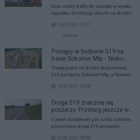
Dwie osoby trafiły do szpitala w wyniku
wypadku, do którego doszło na drodze
S19 w Sokołowie Młp. Nastąpiło tam
14.09.2021 12:07
zderzenie dwóch samochodów z
busem.
Reklama
Postępy w budowie S19 na
trasie Sokołów Młp - Nisko
[FOTO]
Trwają prace na drodze ekspresowej
S19 pomiędzy Sokołem Młp, a Niskiem.
Kiedy mieszkańcy podkarpacia będą
18.08.2021 16:08
mogli pojechać tym odcinkiem?
Droga S19 znacznie się
poszerzy. Przetarg jeszcze w
tym roku
O jeden dodatkowy pas ruchu zostanie
poszerzona droga S19 pomiędzy
Jasionką, a Sokołem Małopolskim.
12.08.2021 08:08
Przetarg powinien zostać ogłoszony