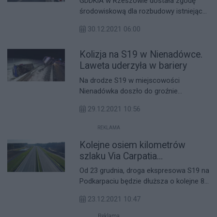
GDDKiA w Rzeszowie dostała zgodę
środowiskową dla rozbudowy istniejącej
drogi ekspresowej S19 na odcinku węzeł
30.12.2021 06:00
Sokołów Małopolski Północ - Jasionka
o długości ok. 15 km.
Kolizja na S19 w Nienadówce.
Laweta uderzyła w bariery
Na drodze S19 w miejscowości
Nienadówka doszło do groźnie
wyglądającej kolizji drogowej. Laweta z
29.12.2021 10:56
dwoma samochodami uderzyła w
bariery.
REKLAMA
Kolejne osiem kilometrów
szlaku Via Carpatia
udostępnione kierowcom
Od 23 grudnia, droga ekspresowa S19 na
Podkarpaciu będzie dłuższa o kolejne 8
kilometrów. Do ruchu oddano trasę
23.12.2021 10:47
między węzłami Łowisko a Sokołów
Małopolski Północ.
Reklama