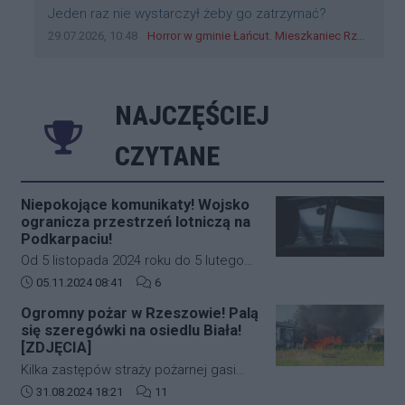
Treść komentarza:
Jeden raz nie wystarczył żeby go zatrzymać?
Data dodania komentarza:
Źródło komentarza:
29.07.2026, 10:48
Horror w gminie Łańcut. Mieszkaniec Rzeszowa terroryzował rodzinę nożem i zaatakował policjantów! [VIDEO]
NAJCZĘŚCIEJ
CZYTANE
Niepokojące komunikaty! Wojsko
ogranicza przestrzeń lotniczą na
Podkarpaciu!
Od 5 listopada 2024 roku do 5 lutego
2025 roku w południowo-wschodniej
Data dodania artykułu:
Liczba komentarzy artykułu:
05.11.2024 08:41
6
części Polski (Podkarpacie)
Ogromny pożar w Rzeszowie! Palą
obowiązywać będą nowe, bardziej
się szeregówki na osiedlu Biała!
restrykcyjne zasady dotyczące ruchu
[ZDJĘCIA]
lotniczego. Decyzja ta została podjęta
Kilka zastępów straży pożarnej gasi
na wniosek Dowództwa Operacyjnego
duży pożar budynków mieszkalnych w
Data dodania artykułu:
Liczba komentarzy artykułu:
31.08.2024 18:21
11
Rodzajów Sił Zbrojnych i wprowadza