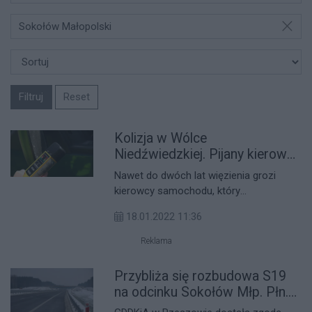
Sokołów Małopolski
Filtruj
Reset
Kolizja w Wólce
Niedźwiedzkiej. Pijany kierowca
wjechał w przystanek
Nawet do dwóch lat więzienia grozi
kierowcy samochodu, który
spowodował kolizję wjeżdżając w
18.01.2022 11:36
przystanek w Wólce Niedźwiedzkiej.
Mężczyzna był kompletnie pijany.
Reklama
Przybliża się rozbudowa S19
na odcinku Sokołów Młp. Płn.-
Jasionka