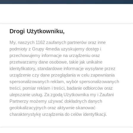
Drogi Użytkowniku,
My, naszych 1162 zaufanych partnerów oraz inne
podmioty z Grupy 4media uzyskujemy dostęp i
Wydawcą
halorzeszow.pl
jest:
przechowujemy informacje na urządzeniu oraz
STOWARZYSZENIE INICJATYW SPOŁECZNYCH PERSPEKTYWA
przetwarzamy dane osobowe, takie jak unikalne
identyfikatory, standardowe informacje wysyłane przez
Adres do korespondencji:
urządzenie czy dane przeglądania w celu zapewniania
ul. Piastów 3/20
35-077 Rzeszów
spersonalizowanych reklam, wybór spersonalizowanych
treści, pomiar reklam i treści, badanie odbiorców oraz
kontakt@halorzeszow.pl
ulepszanie usług. Za zgodą Użytkownika my i Zaufani
Partnerzy możemy używać dokładnych danych
geolokalizacyjnych oraz aktywnie skanować
Redakcja
Reklama
Kontakt
Patronat medialny
charakterystykę urządzenia do celów identyfikacji.
Regulamin portalu
Polityka prywatności
Ponieważ cenimy Twoją prywatność, prosimy o zgodę na
korzystanie z tych technologii poprzez kliknięcie