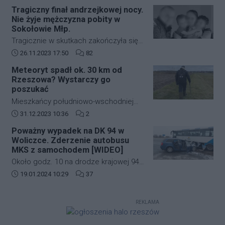
zabudowie szeregowej przy ulicy
strefę ograniczonej lotności EP R125.
Tragiczny finał andrzejkowej nocy.
kardynała Karola Wojtyły na
Nie żyje mężczyzna pobity w
rzeszowskim osiedlu Biała.
Sokołowie Młp.
Tragicznie w skutkach zakończyła się
andrzejkowa noc w Sokołowie Młp. W
Data dodania artykułu:
Liczba komentarzy artykułu:
26.11.2023 17:50
82
wyniku bójki życie stracił 43-letni
Meteoryt spadł ok. 30 km od
mężczyzna. Zmarł w drodze do
Rzeszowa? Wystarczy go
szpitala.
poszukać
Mieszkańcy południowo-wschodniej
Polski kilkanaście dni temu mogli
Data dodania artykułu:
Liczba komentarzy artykułu:
31.12.2023 10:36
2
zobaczyć jasny rozbłysk na niebie.
Poważny wypadek na DK 94 w
Świadkowie zdarzenia twierdzą, że
Woliczce. Zderzenie autobusu
najpierw usłyszeli głośny huk, a
MKS z samochodem [WIDEO]
następnie zobaczyli jasną kulę ognia,
Około godz. 10 na drodze krajowej 94
która przeleciała przez niebo.
w Woliczce w gminie Świlcza doszło
Data dodania artykułu:
Liczba komentarzy artykułu:
19.01.2024 10:29
37
do poważnego wypadku. Zderzyły się
autobus MKS oraz samochód
REKLAMA
osobowy.