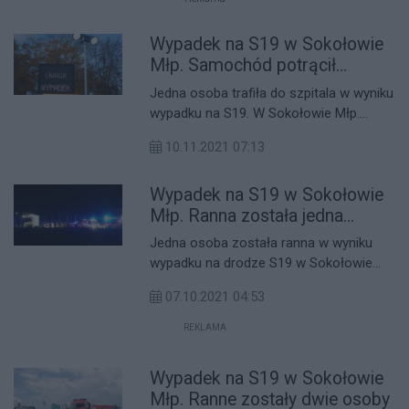
Wypadek na S19 w Sokołowie
Młp. Samochód potrącił
rowerzystę
Jedna osoba trafiła do szpitala w wyniku
wypadku na S19. W Sokołowie Młp.
Samochód osobowy potrącił tam
10.11.2021 07:13
rowerzystę.
Wypadek na S19 w Sokołowie
Młp. Ranna została jedna
osoba
Jedna osoba została ranna w wyniku
wypadku na drodze S19 w Sokołowie
Małopolskim. Doszło tam do zderzenia
07.10.2021 04:53
samochodu osobowego z ciągnikiem
siodłowym.
REKLAMA
Wypadek na S19 w Sokołowie
Młp. Ranne zostały dwie osoby