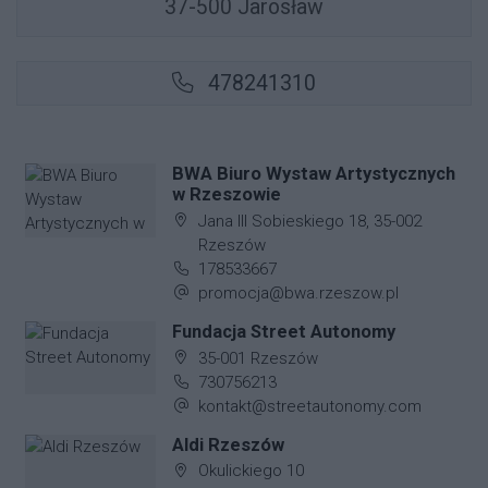
37-500 Jarosław
478241310
BWA Biuro Wystaw Artystycznych
w Rzeszowie
Adres firmy:
Jana III Sobieskiego 18, 35-002
Rzeszów
Numer telefonu firmy:
178533667
Adres e-mail firmy:
promocja@bwa.rzeszow.pl
Fundacja Street Autonomy
Adres firmy:
35-001 Rzeszów
Numer telefonu firmy:
730756213
Adres e-mail firmy:
kontakt@streetautonomy.com
Aldi Rzeszów
Adres firmy:
Okulickiego 10