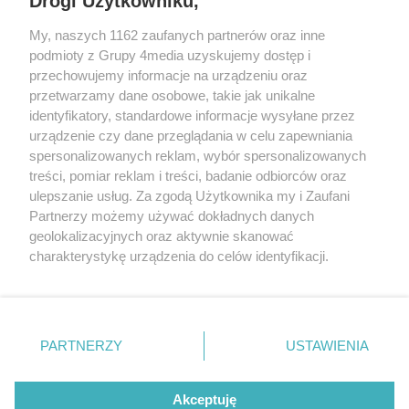
Drogi Użytkowniku,
My, naszych 1162 zaufanych partnerów oraz inne
podmioty z Grupy 4media uzyskujemy dostęp i
Wydawcą
halorzeszow.pl
jest:
przechowujemy informacje na urządzeniu oraz
STOWARZYSZENIE INICJATYW SPOŁECZNYCH PERSPEKTYWA
przetwarzamy dane osobowe, takie jak unikalne
identyfikatory, standardowe informacje wysyłane przez
Adres do korespondencji:
urządzenie czy dane przeglądania w celu zapewniania
ul. Piastów 3/20
35-077 Rzeszów
spersonalizowanych reklam, wybór spersonalizowanych
treści, pomiar reklam i treści, badanie odbiorców oraz
kontakt@halorzeszow.pl
ulepszanie usług. Za zgodą Użytkownika my i Zaufani
Partnerzy możemy używać dokładnych danych
geolokalizacyjnych oraz aktywnie skanować
Redakcja
Reklama
Kontakt
Patronat medialny
charakterystykę urządzenia do celów identyfikacji.
Regulamin portalu
Polityka prywatności
Ponieważ cenimy Twoją prywatność, prosimy o zgodę na
korzystanie z tych technologii poprzez kliknięcie
„Akceptuję”. Zgoda jest dobrowolna i zawsze możesz ją
zmienić/wycofać klikając przycisk ustawień prywatności
PARTNERZY
USTAWIENIA
Facebook.com
X.com
Instagram.com
Tiktok.com
Youtube.com
znajdujący się w lewym dolnym rogu strony
. Niektóre
rodzaje przetwarzania danych nie wymagają zgody
użytkownika, ale masz prawo sprzeciwić się takiemu
Akceptuję