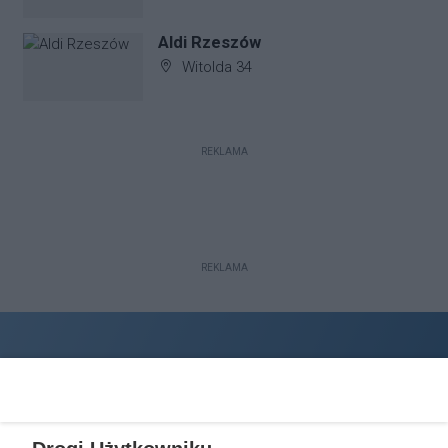
Aldi Rzeszów
Adres firmy:
Witolda 34
REKLAMA
REKLAMA