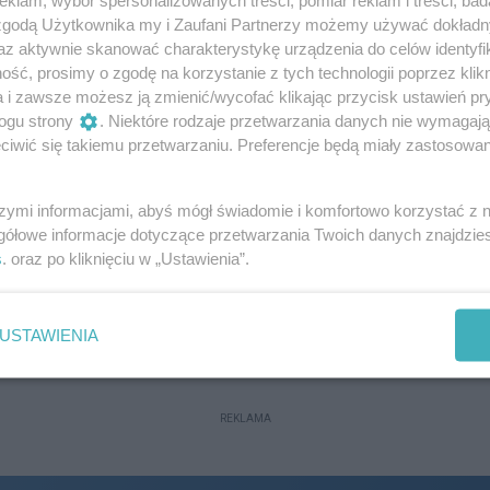
 zgodą Użytkownika my i Zaufani Partnerzy możemy używać dokład
az aktywnie skanować charakterystykę urządzenia do celów identyfi
Fundacja Street Autonomy
ść, prosimy o zgodę na korzystanie z tych technologii poprzez klikn
a i zawsze możesz ją zmienić/wycofać klikając przycisk ustawień pr
Adres firmy:
35-001 Rzeszów
ogu strony
. Niektóre rodzaje przetwarzania danych nie wymagaj
Numer telefonu firmy:
730756213
iwić się takiemu przetwarzaniu. Preferencje będą miały zastosowania
-
Adres e-mail firmy:
kontakt@streetautonomy.co
m
szymi informacjami, abyś mógł świadomie i komfortowo korzystać z
gółowe informacje dotyczące przetwarzania Twoich danych znajdzi
s
. oraz po kliknięciu w „Ustawienia”.
Aldi Rzeszów
Adres firmy:
Witolda 34
USTAWIENIA
REKLAMA