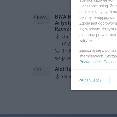
ulepszanie usług. Za
geolokalizacyjnych or
BWA Biuro Wystaw
cenimy Twoją prywatno
Artystycznych w
Zgoda jest dobrowoln
Rzeszowie
się w lewym dolnym r
ale masz prawo sprzec
Adres firmy:
Jana III Sobieskiego 18, 35
witrynie.
002 Rzeszów
Numer telefonu firmy:
Zapoznaj się z poniż
178533667
internetowych. Szcze
Adres e-mail firmy:
promocja@bwa.rzeszow.pl
Prywatności
i
Cookie
Aldi Rzeszów
Adres firmy:
Okulickiego 10
PARTNERZY