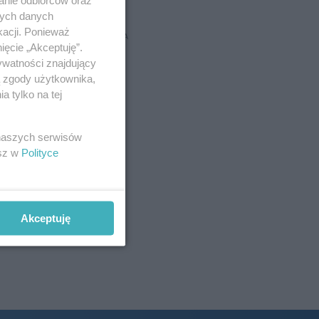
nych danych
kacji. Ponieważ
REKLAMA
ięcie „Akceptuję”.
ywatności znajdujący
ą zgody użytkownika,
 tylko na tej
 naszych serwisów
esz w
Polityce
Akceptuję