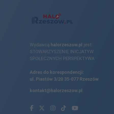
Wydawcą
halorzeszow.pl
jest:
STOWARZYSZENIE INICJATYW
SPOŁECZNYCH PERSPEKTYWA
Adres do korespondencji:
ul. Piastów 3/20
35-077 Rzeszów
kontakt@halorzeszow.pl
Facebook.com
X.com
Instagram.com
Tiktok.com
Youtube.com