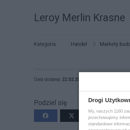
Leroy Merlin Krasne
Kategoria
Handel
Markety bud
Data dodania:
22.02.2023 14:46
Wyświetleń
Drogi Użytkow
Podziel się
My, naszych 1160 zau
przechowujemy informa
standardowe informac
spersonalizowanych re