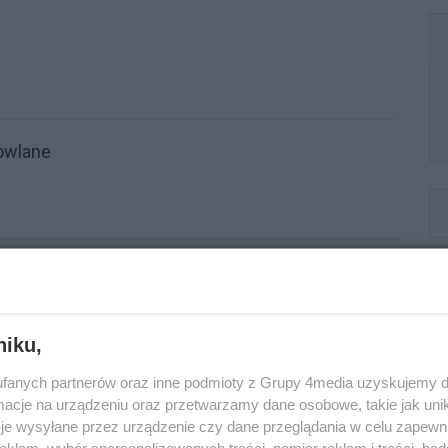
owlane
:
701
ID wpisu:
740
niku,
fanych partnerów oraz inne podmioty z Grupy 4media uzyskujemy d
cje na urządzeniu oraz przetwarzamy dane osobowe, takie jak unika
je wysyłane przez urządzenie czy dane przeglądania w celu zapewn
klam, wybór spersonalizowanych treści, pomiar reklam i treści, bad