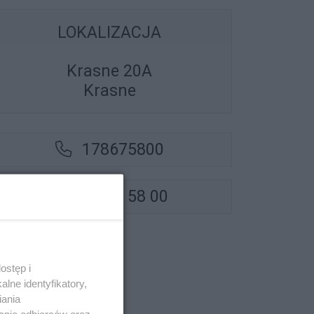
LOKALIZACJA
Krasne 20A
Krasne
178675800
17 867 58 00
ostęp i
lne identyfikatory,
iania
anie odbiorców oraz