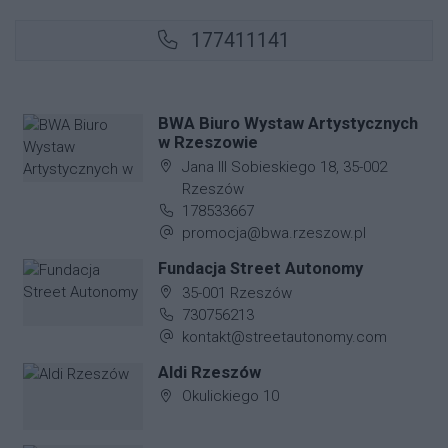
177411141
BWA Biuro Wystaw Artystycznych
w Rzeszowie
Adres firmy:
Jana III Sobieskiego 18, 35-002
Rzeszów
Numer telefonu firmy:
178533667
Adres e-mail firmy:
promocja@bwa.rzeszow.pl
Fundacja Street Autonomy
Adres firmy:
35-001 Rzeszów
Numer telefonu firmy:
730756213
Adres e-mail firmy:
kontakt@streetautonomy.com
Aldi Rzeszów
Adres firmy:
Okulickiego 10