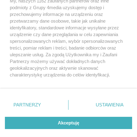
My, naszych 1162 zaufanych partnerów oraz inne
podmioty z Grupy 4media uzyskujemy dostęp i
Wydawcą
halorzeszow.pl
jest:
przechowujemy informacje na urządzeniu oraz
STOWARZYSZENIE INICJATYW SPOŁECZNYCH PERSPEKTYWA
przetwarzamy dane osobowe, takie jak unikalne
identyfikatory, standardowe informacje wysyłane przez
Adres do korespondencji:
urządzenie czy dane przeglądania w celu zapewniania
ul. Piastów 3/20
35-077 Rzeszów
spersonalizowanych reklam, wybór spersonalizowanych
treści, pomiar reklam i treści, badanie odbiorców oraz
kontakt@halorzeszow.pl
ulepszanie usług. Za zgodą Użytkownika my i Zaufani
Partnerzy możemy używać dokładnych danych
geolokalizacyjnych oraz aktywnie skanować
Redakcja
Reklama
Kontakt
Patronat medialny
charakterystykę urządzenia do celów identyfikacji.
Regulamin portalu
Polityka prywatności
Ponieważ cenimy Twoją prywatność, prosimy o zgodę na
korzystanie z tych technologii poprzez kliknięcie
„Akceptuję”. Zgoda jest dobrowolna i zawsze możesz ją
zmienić/wycofać klikając przycisk ustawień prywatności
PARTNERZY
USTAWIENIA
Facebook.com
X.com
Instagram.com
Tiktok.com
Youtube.com
znajdujący się w lewym dolnym rogu strony
. Niektóre
rodzaje przetwarzania danych nie wymagają zgody
użytkownika, ale masz prawo sprzeciwić się takiemu
Akceptuję
CMS portalu
przygotowany przez
przetwarzaniu. Preferencje będą miały zastosowania tylko
na tej witrynie.