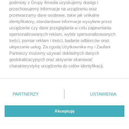
podmioty z Grupy 4media uzyskujemy dostęp i
Wydawcą
halorzeszow.pl
jest:
przechowujemy informacje na urządzeniu oraz
STOWARZYSZENIE INICJATYW SPOŁECZNYCH PERSPEKTYWA
przetwarzamy dane osobowe, takie jak unikalne
identyfikatory, standardowe informacje wysyłane przez
Adres do korespondencji:
urządzenie czy dane przeglądania w celu zapewniania
ul. Piastów 3/20
35-077 Rzeszów
spersonalizowanych reklam, wybór spersonalizowanych
treści, pomiar reklam i treści, badanie odbiorców oraz
kontakt@halorzeszow.pl
ulepszanie usług. Za zgodą Użytkownika my i Zaufani
Partnerzy możemy używać dokładnych danych
geolokalizacyjnych oraz aktywnie skanować
Redakcja
Reklama
Kontakt
Patronat medialny
charakterystykę urządzenia do celów identyfikacji.
Regulamin portalu
Polityka prywatności
Ponieważ cenimy Twoją prywatność, prosimy o zgodę na
korzystanie z tych technologii poprzez kliknięcie
„Akceptuję”. Zgoda jest dobrowolna i zawsze możesz ją
zmienić/wycofać klikając przycisk ustawień prywatności
PARTNERZY
USTAWIENIA
Facebook.com
X.com
Instagram.com
Tiktok.com
Youtube.com
znajdujący się w lewym dolnym rogu strony
. Niektóre
rodzaje przetwarzania danych nie wymagają zgody
użytkownika, ale masz prawo sprzeciwić się takiemu
Akceptuję
CMS portalu
przygotowany przez
przetwarzaniu. Preferencje będą miały zastosowania tylko
na tej witrynie.
Loaded
:
Unmute