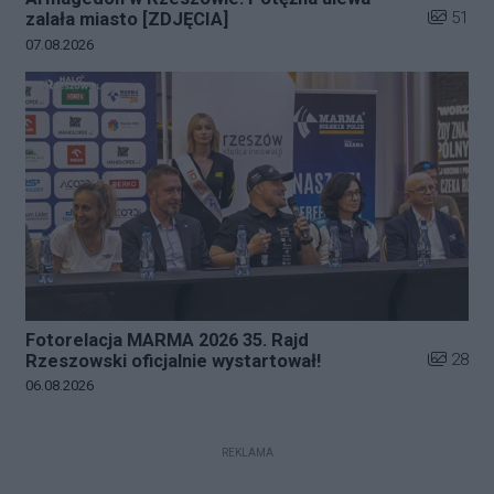
Liczba zd
51
zalała miasto [ZDJĘCIA]
Data dodania galerii:
07.08.2026
Fotorelacja MARMA 2026 35. Rajd
Liczba zd
28
Rzeszowski oficjalnie wystartował!
Data dodania galerii:
06.08.2026
REKLAMA