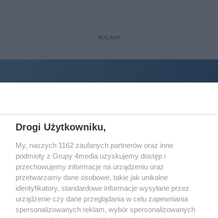
REKLAMA
Drogi Użytkowniku,
My, naszych 1162 zaufanych partnerów oraz inne
podmioty z Grupy 4media uzyskujemy dostęp i
Wydawcą
halorzeszow.pl
jest:
przechowujemy informacje na urządzeniu oraz
STOWARZYSZENIE INICJATYW SPOŁECZNYCH PERSPEKTYWA
przetwarzamy dane osobowe, takie jak unikalne
identyfikatory, standardowe informacje wysyłane przez
Adres do korespondencji:
urządzenie czy dane przeglądania w celu zapewniania
ul. Piastów 3/20
35-077 Rzeszów
spersonalizowanych reklam, wybór spersonalizowanych