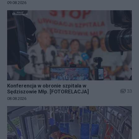
Data dodania galerii:
09.08.2026
Konferencja w obronie szpitala w
Liczba zd
33
Sędziszowie Młp. [FOTORELACJA]
Data dodania galerii:
08.08.2026