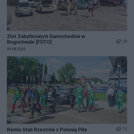
Zlot Zabytkowych Samochodów w
Liczba zd
28
Boguchwale [FOTO]
Data dodania galerii:
09.08.2026
Liczba zd
75
Remis Stali Rzeszów z Polonią Piła