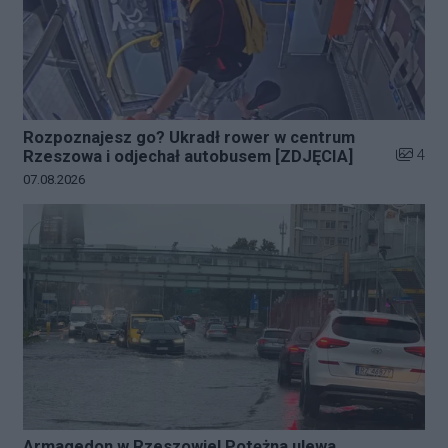
Rozpoznajesz go? Ukradł rower w centrum
Liczba z
4
Rzeszowa i odjechał autobusem [ZDJĘCIA]
Data dodania galerii:
07.08.2026
Armagedon w Rzeszowie! Potężna ulewa