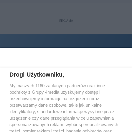
REKLAMA
Drogi Użytkowniku,
My, naszych 1160 zaufanych partnerów oraz inne
podmioty z Grupy 4media uzyskujemy dostęp i
Wydawcą
halorzeszow.pl
jest:
przechowujemy informacje na urządzeniu oraz
STOWARZYSZENIE INICJATYW SPOŁECZNYCH PERSPEKTYWA
przetwarzamy dane osobowe, takie jak unikalne
identyfikatory, standardowe informacje wysyłane przez
Adres do korespondencji:
urządzenie czy dane przeglądania w celu zapewniania
ul. Piastów 3/20
35-077 Rzeszów
spersonalizowanych reklam, wybór spersonalizowanych
treści, pomiar reklam i treści, badanie odbiorców oraz
kontakt@halorzeszow.pl