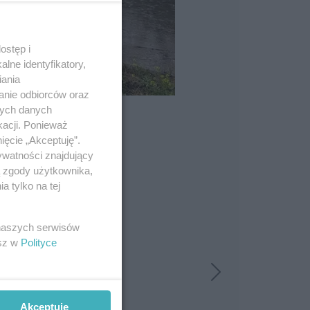
ostęp i
lne identyfikatory,
iania
anie odbiorców oraz
nych danych
kacji. Ponieważ
ięcie „Akceptuję”.
ywatności znajdujący
ą zgody użytkownika,
 tylko na tej
 naszych serwisów
esz w
Polityce
Akceptuję