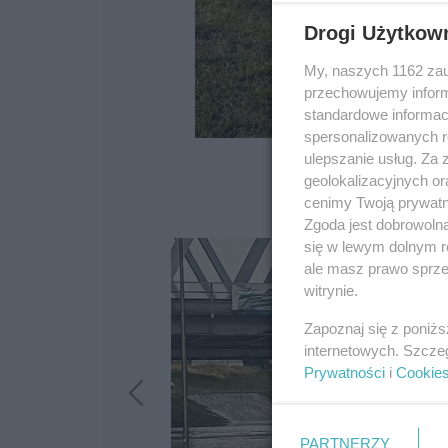
Drogi Użytkow
My, naszych 1162 zau
przechowujemy informa
standardowe informac
spersonalizowanych re
ulepszanie usług. Za
geolokalizacyjnych or
cenimy Twoją prywatno
Zgoda jest dobrowoln
się w lewym dolnym r
ale masz prawo sprzec
witrynie.
Zapoznaj się z poniż
internetowych. Szcze
Prywatności
i
Cookie
PARTNERZY