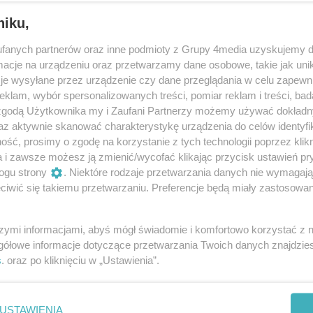
niku,
fanych partnerów oraz inne podmioty z Grupy 4media uzyskujemy d
cje na urządzeniu oraz przetwarzamy dane osobowe, takie jak unika
je wysyłane przez urządzenie czy dane przeglądania w celu zapewn
klam, wybór spersonalizowanych treści, pomiar reklam i treści, bad
 zgodą Użytkownika my i Zaufani Partnerzy możemy używać dokład
4
/ 25
az aktywnie skanować charakterystykę urządzenia do celów identyfi
ść, prosimy o zgodę na korzystanie z tych technologii poprzez klikn
a i zawsze możesz ją zmienić/wycofać klikając przycisk ustawień pr
ogu strony
. Niektóre rodzaje przetwarzania danych nie wymagaj
iwić się takiemu przetwarzaniu. Preferencje będą miały zastosowania
szymi informacjami, abyś mógł świadomie i komfortowo korzystać z
gółowe informacje dotyczące przetwarzania Twoich danych znajdzi
s
. oraz po kliknięciu w „Ustawienia”.
USTAWIENIA