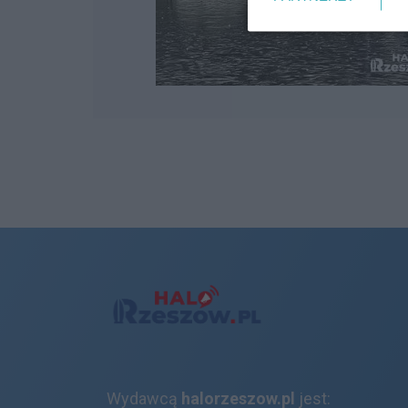
Wydawcą
halorzeszow.pl
jest: