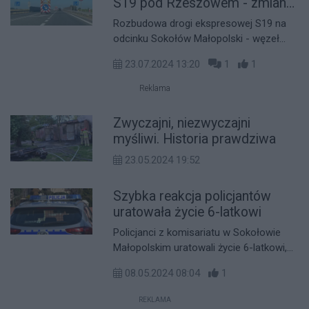
S19 pod Rzeszowem - zmiany
w organizacji ruchu
Rozbudowa drogi ekspresowej S19 na
odcinku Sokołów Małopolski - węzeł
Jasionka wiąże się z szeregiem zmian w
23.07.2024 13:20
1
1
organizacji ruchu. Wprowadzane są one
etapami, aby zminimalizować
Reklama
utrudnienia dla kierowców.
Zwyczajni, niezwyczajni
myśliwi. Historia prawdziwa
23.05.2024 19:52
Szybka reakcja policjantów
uratowała życie 6-latkowi
Policjanci z komisariatu w Sokołowie
Małopolskim uratowali życie 6-latkowi,
który nagle stracił przytomność i miał
08.05.2024 08:04
1
problemy z oddychaniem. Szybka
reakcja i udzielona pierwsza pomoc
REKLAMA
przedmedyczna przez mundurowych