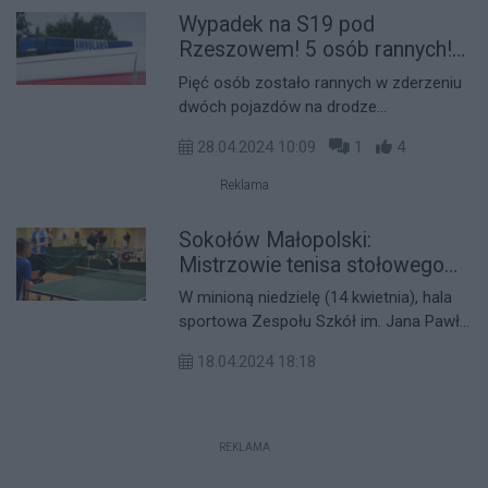
Wypadek na S19 pod
okazały się kluczowe dla zdrowia
dziecka.
Rzeszowem! 5 osób rannych!
Droga zablokowana!
Pięć osób zostało rannych w zderzeniu
dwóch pojazdów na drodze
ekspresowej S19 w Nienadówce,
28.04.2024 10:09
1
4
pomiędzy węzłami Sokołów Młp. -
Jasionka.
Reklama
Sokołów Małopolski:
Mistrzowie tenisa stołowego
wyłonieni!
W minioną niedzielę (14 kwietnia), hala
sportowa Zespołu Szkół im. Jana Pawła
II w Sokołowie Małopolskim stała się
18.04.2024 18:18
areną zmagań podczas XXI
Powiatowego Wiosennego Turnieju
Tenisa Stołowego. Patronat nad imprezą
objął Starosta Rzeszowski, a do walki o
REKLAMA
miano mistrza stanęło 54 zawodników i