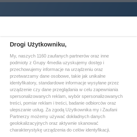
zawodniczek z naszego regionu.
Drogi Użytkowniku,
My, naszych 1160 zaufanych partnerów oraz inne
podmioty z Grupy 4media uzyskujemy dostęp i
Wydawcą
halorzeszow.pl
jest:
przechowujemy informacje na urządzeniu oraz
STOWARZYSZENIE INICJATYW SPOŁECZNYCH PERSPEKTYWA
przetwarzamy dane osobowe, takie jak unikalne
identyfikatory, standardowe informacje wysyłane przez
Adres do korespondencji:
urządzenie czy dane przeglądania w celu zapewniania
ul. Piastów 3/20
35-077 Rzeszów
spersonalizowanych reklam, wybór spersonalizowanych
treści, pomiar reklam i treści, badanie odbiorców oraz
kontakt@halorzeszow.pl
ulepszanie usług. Za zgodą Użytkownika my i Zaufani
Partnerzy możemy używać dokładnych danych
geolokalizacyjnych oraz aktywnie skanować
Redakcja
Reklama
Kontakt
Patronat medialny
charakterystykę urządzenia do celów identyfikacji.
Regulamin portalu
Polityka prywatności
Ponieważ cenimy Twoją prywatność, prosimy o zgodę na