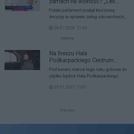
zamach na wolność? „Lex
Szarlatan” dzieli Polskę
Polski parlament podjął kluczową
decyzję w sprawie usług zdrowotnych,
uchwalając nowelizację ustawy o
06.07.2026 11:05
prawach pacjenta, potocznie nazywaną
„Lex Szarlatan”. Nowe przepisy dają
Reklama
urzędnikom potężne narzędzia do walki
z niebezpiecznymi praktykami
Na finiszu Hala
pseudomedycznymi. Głos w dyskusji
Podkarpackiego Centrum
zabrał m.in. prof. Łukasz Łuczaj, który
Lekkoatletycznego URz
Pod koniec marca tego roku gotowa do
nie szczędzi ostrych słów pod adresem
użytku będzie Hala Podkarpackiego
ustawodawców.
Centrum Lekkoatletycznego przy
05.01.2021 15:01
Uniwersytecie Rzeszowskim. Obiekt
składać się będzie z dwóch
nowoczesnych budynków. Ponadto w
planach jest budowa także trzeciej
REKLAMA
części.