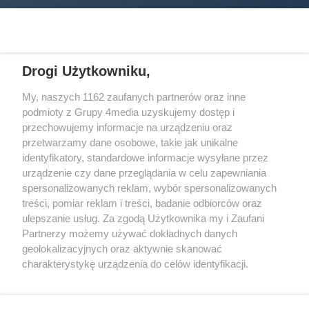
Drogi Użytkowniku,
My, naszych 1162 zaufanych partnerów oraz inne
podmioty z Grupy 4media uzyskujemy dostęp i
Wydawcą
halorzeszow.pl
jest:
przechowujemy informacje na urządzeniu oraz
STOWARZYSZENIE INICJATYW SPOŁECZNYCH PERSPEKTYWA
przetwarzamy dane osobowe, takie jak unikalne
identyfikatory, standardowe informacje wysyłane przez
Adres do korespondencji:
urządzenie czy dane przeglądania w celu zapewniania
ul. Piastów 3/20
35-077 Rzeszów
spersonalizowanych reklam, wybór spersonalizowanych
treści, pomiar reklam i treści, badanie odbiorców oraz
kontakt@halorzeszow.pl
ulepszanie usług. Za zgodą Użytkownika my i Zaufani
Partnerzy możemy używać dokładnych danych
geolokalizacyjnych oraz aktywnie skanować
Redakcja
Reklama
Kontakt
Patronat medialny
charakterystykę urządzenia do celów identyfikacji.
Regulamin portalu
Polityka prywatności
Ponieważ cenimy Twoją prywatność, prosimy o zgodę na
korzystanie z tych technologii poprzez kliknięcie