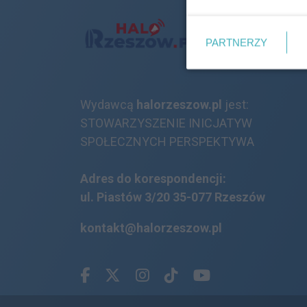
PARTNERZY
Wydawcą
halorzeszow.pl
jest:
STOWARZYSZENIE INICJATYW
SPOŁECZNYCH PERSPEKTYWA
Adres do korespondencji:
ul. Piastów 3/20
35-077 Rzeszów
kontakt@halorzeszow.pl
Facebook.com
X.com
Instagram.com
Tiktok.com
Youtube.com