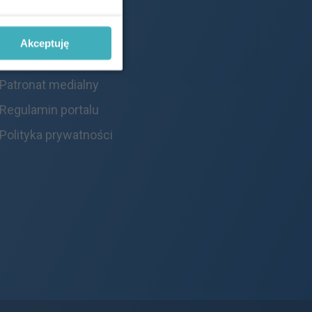
Redakcja
Reklama
Akceptuję
Kontakt
Patronat medialny
Regulamin portalu
Polityka prywatności