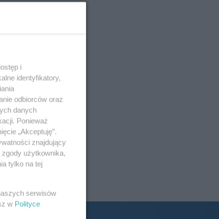
ostęp i
lne identyfikatory,
iania
anie odbiorców oraz
nych danych
kacji. Ponieważ
ięcie „Akceptuję”.
ywatności znajdujący
ą zgody użytkownika,
 tylko na tej
 naszych serwisów
esz w
Polityce