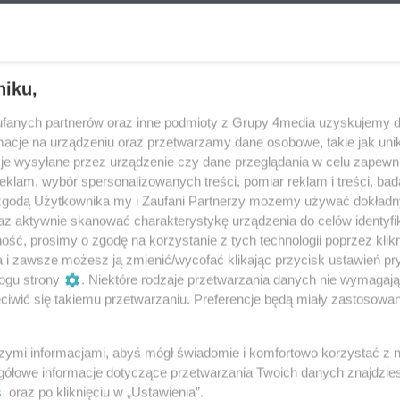
ak
niku,
 ROZWÓJ RZESZOWA. Konferencja
fanych partnerów oraz inne podmioty z Grupy 4media uzyskujemy d
zji 670-lecia lokacji miasta
cje na urządzeniu oraz przetwarzamy dane osobowe, takie jak unika
t autorstwa pani Prof. Krystyny LEŚNIAK-MOCZUK,
je wysyłane przez urządzenie czy dane przeglądania w celu zapewn
klam, wybór spersonalizowanych treści, pomiar reklam i treści, bad
 w lutowym wydaniu miesięcznika społeczno-
 zgodą Użytkownika my i Zaufani Partnerzy możemy używać dokład
sz Dom Rzeszów". Niniejszy tekst opublikowaliśmy
az aktywnie skanować charakterystykę urządzenia do celów identyfi
07
przejmości redakcji
ść, prosimy o zgodę na korzystanie z tych technologii poprzez klikn
a i zawsze możesz ją zmienić/wycofać klikając przycisk ustawień pr
Reklama
ogu strony
. Niektóre rodzaje przetwarzania danych nie wymagaj
iwić się takiemu przetwarzaniu. Preferencje będą miały zastosowania
REKLAMA
szymi informacjami, abyś mógł świadomie i komfortowo korzystać z
gółowe informacje dotyczące przetwarzania Twoich danych znajdzi
s
. oraz po kliknięciu w „Ustawienia”.