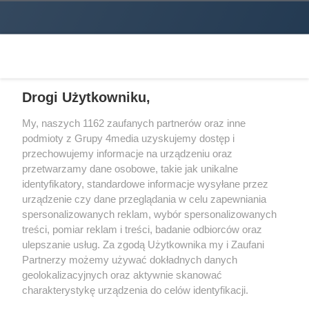
Drogi Użytkowniku,
My, naszych 1162 zaufanych partnerów oraz inne
podmioty z Grupy 4media uzyskujemy dostęp i
Wydawcą
halorzeszow.pl
jest:
przechowujemy informacje na urządzeniu oraz
STOWARZYSZENIE INICJATYW SPOŁECZNYCH PERSPEKTYWA
przetwarzamy dane osobowe, takie jak unikalne
identyfikatory, standardowe informacje wysyłane przez
Adres do korespondencji:
urządzenie czy dane przeglądania w celu zapewniania
ul. Piastów 3/20
35-077 Rzeszów
spersonalizowanych reklam, wybór spersonalizowanych
treści, pomiar reklam i treści, badanie odbiorców oraz
kontakt@halorzeszow.pl
ulepszanie usług. Za zgodą Użytkownika my i Zaufani
Partnerzy możemy używać dokładnych danych
geolokalizacyjnych oraz aktywnie skanować
Redakcja
Reklama
Kontakt
Patronat medialny
charakterystykę urządzenia do celów identyfikacji.
Regulamin portalu
Polityka prywatności
Ponieważ cenimy Twoją prywatność, prosimy o zgodę na