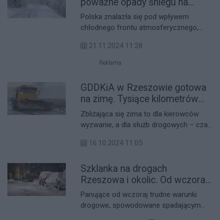
poważne opady śniegu na
Podkarpaciu
Polska znalazła się pod wpływem
chłodnego frontu atmosferycznego,
który przynosi ze sobą znaczne
21.11.2024 11:28
ochłodzenie i opady śniegu. Sytuacja
meteorologiczna w najbliższych dniach
Reklama
będzie dynamiczna, a na znacznym
obszarze Podkarpacia spodziewane są
GDDKiA w Rzeszowie gotowa
intensywne opady śniegu.
na zimę. Tysiące kilometrów
dróg pod nadzorem
Zbliżająca się zima to dla kierowców
wyzwanie, a dla służb drogowych – czas
intensywnej pracy. Generalna Dyrekcja
16.10.2024 11:05
Dróg Krajowych i Autostrad (GDDKiA) już
teraz rozpoczęła przygotowania do
Szklanka na drogach
sezonu zimowego, mobilizując ludzi i
sprzęt, aby zapewnić bezpieczeństwo
Rzeszowa i okolic. Od wczoraj
na polskich drogach.
5 wypadków i 40 kolizji
Panujące od wczoraj trudne warunki
drogowe, spowodowane spadającym
śniegiem, przyczyniły się do licznych