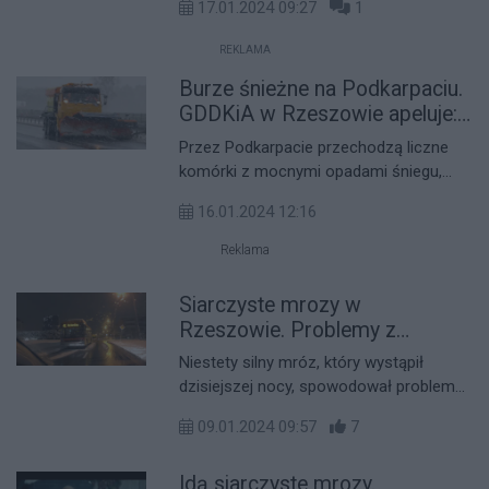
17.01.2024 09:27
1
wypadków i kolizji w Rzeszowie i
powiecie rzeszowskim. W wyniku tych
REKLAMA
zdarzeń ucierpiało co najmniej 10 osób,
Burze śnieżne na Podkarpaciu.
w tym 3 ciężko.
GDDKiA w Rzeszowie apeluje:
przepuszczajcie pługi
Przez Podkarpacie przechodzą liczne
komórki z mocnymi opadami śniegu,
które powodują utrudnienia na drogach
16.01.2024 12:16
krajowych. GDDKiA w Rzeszowie apeluje
do kierowców o przepuszczanie pługów
Reklama
i ostrożną jazdę.
Siarczyste mrozy w
Rzeszowie. Problemy z
komunikacją MPK
Niestety silny mróz, który wystąpił
dzisiejszej nocy, spowodował problemy
w komunikacji miejskiej MPK Rzeszów.
09.01.2024 09:57
7
Najgorzej było lada świt.
Idą siarczyste mrozy.