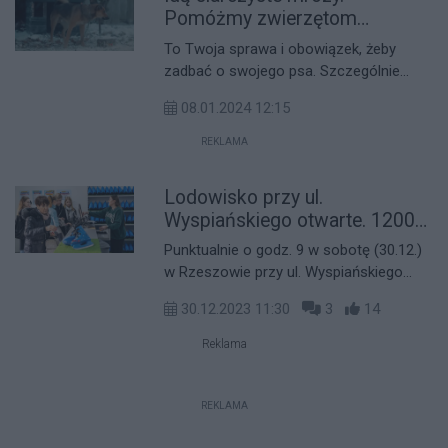
Pomóżmy zwierzętom
przetrwać zimę
To Twoja sprawa i obowiązek, żeby
zadbać o swojego psa. Szczególnie
teraz, kiedy na dworze pada deszcz,
08.01.2024 12:15
śnieg i panuje chłód, zwróć uwagę na
warunki, w jakich utrzymujesz swoje
REKLAMA
zwierzę! Zimą zwierzę jest narażone na
hipotermię, odmrożenia, a nawet śmierć.
Lodowisko przy ul.
Wyspiańskiego otwarte. 1200
m2 ślizgawki [ZDJĘCIA]
Punktualnie o godz. 9 w sobotę (30.12.)
w Rzeszowie przy ul. Wyspiańskiego
otwarto kryte lodowisko. To jedno z
30.12.2023 11:30
3
14
największych, sztucznych lodowisk w
mieście.
Reklama
REKLAMA