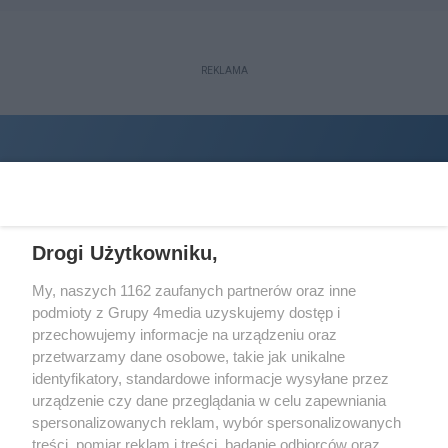
REKLAMA
Drogi Użytkowniku,
My, naszych 1162 zaufanych partnerów oraz inne
podmioty z Grupy 4media uzyskujemy dostęp i
Wydawcą
halorzeszow.pl
jest:
przechowujemy informacje na urządzeniu oraz
STOWARZYSZENIE INICJATYW SPOŁECZNYCH PERSPEKTYWA
przetwarzamy dane osobowe, takie jak unikalne
identyfikatory, standardowe informacje wysyłane przez
Adres do korespondencji:
urządzenie czy dane przeglądania w celu zapewniania
ul. Piastów 3/20
35-077 Rzeszów
spersonalizowanych reklam, wybór spersonalizowanych
treści, pomiar reklam i treści, badanie odbiorców oraz
kontakt@halorzeszow.pl