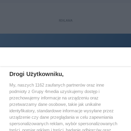
REKLAMA
Drogi Użytkowniku,
My, naszych 1162 zaufanych partnerów oraz inne
podmioty z Grupy 4media uzyskujemy dostęp i
Wydawcą
halorzeszow.pl
jest:
przechowujemy informacje na urządzeniu oraz
STOWARZYSZENIE INICJATYW SPOŁECZNYCH PERSPEKTYWA
przetwarzamy dane osobowe, takie jak unikalne
identyfikatory, standardowe informacje wysyłane przez
Adres do korespondencji:
urządzenie czy dane przeglądania w celu zapewniania
ul. Piastów 3/20
35-077 Rzeszów
spersonalizowanych reklam, wybór spersonalizowanych
treści, pomiar reklam i treści, badanie odbiorców oraz
kontakt@halorzeszow.pl