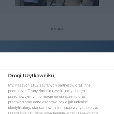
REKLAMA
Drogi Użytkowniku,
My, naszych 1162 zaufanych partnerów oraz inne
podmioty z Grupy 4media uzyskujemy dostęp i
Wydawcą
halorzeszow.pl
jest:
przechowujemy informacje na urządzeniu oraz
STOWARZYSZENIE INICJATYW SPOŁECZNYCH PERSPEKTYWA
przetwarzamy dane osobowe, takie jak unikalne
identyfikatory, standardowe informacje wysyłane przez
Adres do korespondencji:
urządzenie czy dane przeglądania w celu zapewniania