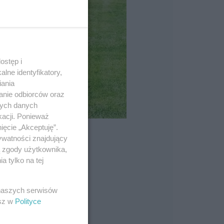
ostęp i
lne identyfikatory,
iania
anie odbiorców oraz
nych danych
kacji. Ponieważ
ięcie „Akceptuję”.
ywatności znajdujący
ą zgody użytkownika,
 tylko na tej
 naszych serwisów
esz w
Polityce