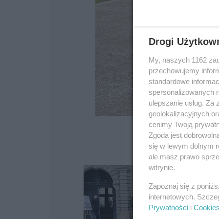
Drogi Użytkow
My, naszych 1162 zau
przechowujemy informa
standardowe informac
spersonalizowanych re
ulepszanie usług. Za
geolokalizacyjnych or
cenimy Twoją prywatno
Zgoda jest dobrowoln
się w lewym dolnym r
ale masz prawo sprzec
witrynie.
Zapoznaj się z poniż
internetowych. Szcze
Prywatności
i
Cookie