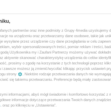
niku,
fanych partnerów oraz inne podmioty z Grupy 4media uzyskujemy d
cje na urządzeniu oraz przetwarzamy dane osobowe, takie jak unika
je wysyłane przez urządzenie czy dane przeglądania w celu zapewn
klam, wybór spersonalizowanych treści, pomiar reklam i treści, bad
 zgodą Użytkownika my i Zaufani Partnerzy możemy używać dokład
az aktywnie skanować charakterystykę urządzenia do celów identyfi
ść, prosimy o zgodę na korzystanie z tych technologii poprzez klikn
4
/ 22
a i zawsze możesz ją zmienić/wycofać klikając przycisk ustawień pr
ogu strony
. Niektóre rodzaje przetwarzania danych nie wymagaj
iwić się takiemu przetwarzaniu. Preferencje będą miały zastosowania
szymi informacjami, abyś mógł świadomie i komfortowo korzystać z
gółowe informacje dotyczące przetwarzania Twoich danych znajdzi
s
. oraz po kliknięciu w „Ustawienia”.