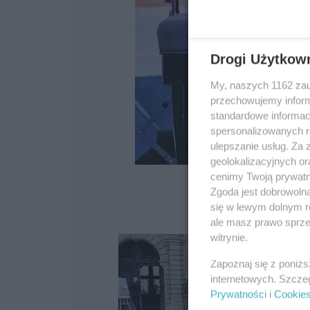
Drogi Użytkow
My, naszych 1162 zau
przechowujemy informa
standardowe informac
spersonalizowanych re
ulepszanie usług. Za
geolokalizacyjnych or
cenimy Twoją prywatno
Zgoda jest dobrowoln
się w lewym dolnym r
ale masz prawo sprzec
witrynie.
Zapoznaj się z poniż
internetowych. Szcze
Prywatności
i
Cookie