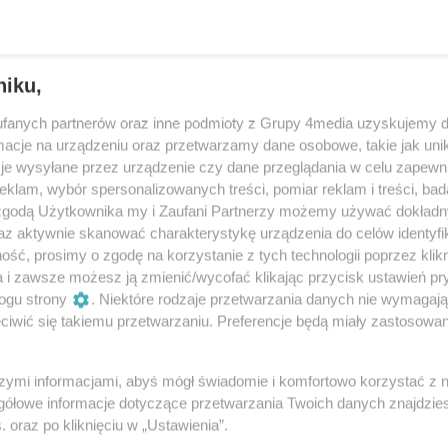
niku,
fanych partnerów oraz inne podmioty z Grupy 4media uzyskujemy d
cje na urządzeniu oraz przetwarzamy dane osobowe, takie jak unika
je wysyłane przez urządzenie czy dane przeglądania w celu zapewn
klam, wybór spersonalizowanych treści, pomiar reklam i treści, bad
 zgodą Użytkownika my i Zaufani Partnerzy możemy używać dokład
az aktywnie skanować charakterystykę urządzenia do celów identyfi
ść, prosimy o zgodę na korzystanie z tych technologii poprzez klikn
14
/ 22
a i zawsze możesz ją zmienić/wycofać klikając przycisk ustawień pr
ogu strony
. Niektóre rodzaje przetwarzania danych nie wymagaj
iwić się takiemu przetwarzaniu. Preferencje będą miały zastosowania
szymi informacjami, abyś mógł świadomie i komfortowo korzystać z
gółowe informacje dotyczące przetwarzania Twoich danych znajdzi
s
. oraz po kliknięciu w „Ustawienia”.