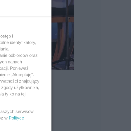
ostęp i
lne identyfikatory,
iania
anie odbiorców oraz
nych danych
kacji. Ponieważ
ięcie „Akceptuję”.
ywatności znajdujący
ą zgody użytkownika,
 tylko na tej
 naszych serwisów
esz w
Polityce