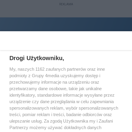
REKLAMA
Drogi Użytkowniku,
My, naszych 1162 zaufanych partnerów oraz inne
podmioty z Grupy 4media uzyskujemy dostęp i
Wydawcą
halorzeszow.pl
jest:
przechowujemy informacje na urządzeniu oraz
STOWARZYSZENIE INICJATYW SPOŁECZNYCH PERSPEKTYWA
przetwarzamy dane osobowe, takie jak unikalne
identyfikatory, standardowe informacje wysyłane przez
Adres do korespondencji:
urządzenie czy dane przeglądania w celu zapewniania
ul. Piastów 3/20
35-077 Rzeszów
spersonalizowanych reklam, wybór spersonalizowanych
treści, pomiar reklam i treści, badanie odbiorców oraz
kontakt@halorzeszow.pl
ulepszanie usług. Za zgodą Użytkownika my i Zaufani
Partnerzy możemy używać dokładnych danych