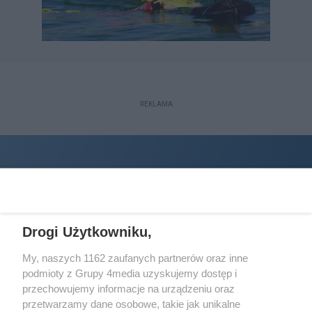
REKLAMA
Drogi Użytkowniku,
My, naszych 1162 zaufanych partnerów oraz inne
podmioty z Grupy 4media uzyskujemy dostęp i
Wydawcą
halorzeszow.pl
jest:
przechowujemy informacje na urządzeniu oraz
STOWARZYSZENIE INICJATYW SPOŁECZNYCH PERSPEKTYWA
przetwarzamy dane osobowe, takie jak unikalne