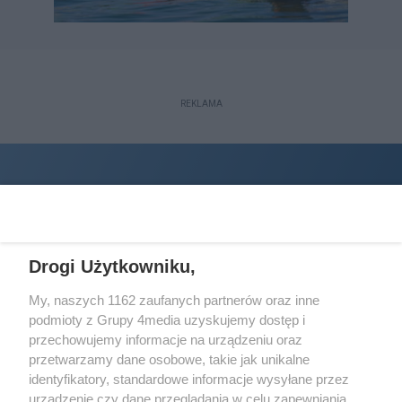
REKLAMA
Drogi Użytkowniku,
My, naszych 1162 zaufanych partnerów oraz inne
podmioty z Grupy 4media uzyskujemy dostęp i
Wydawcą
halorzeszow.pl
jest:
przechowujemy informacje na urządzeniu oraz
STOWARZYSZENIE INICJATYW SPOŁECZNYCH PERSPEKTYWA
przetwarzamy dane osobowe, takie jak unikalne
identyfikatory, standardowe informacje wysyłane przez
Adres do korespondencji:
urządzenie czy dane przeglądania w celu zapewniania