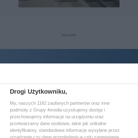
REKLAMA
Drogi Użytkowniku,
My, naszych 1162 zaufanych partnerów oraz inne
podmioty z Grupy 4media uzyskujemy dostęp i
Wydawcą
halorzeszow.pl
jest:
przechowujemy informacje na urządzeniu oraz
STOWARZYSZENIE INICJATYW SPOŁECZNYCH PERSPEKTYWA
przetwarzamy dane osobowe, takie jak unikalne
identyfikatory, standardowe informacje wysyłane przez
Adres do korespondencji:
urządzenie czy dane przeglądania w celu zapewniania