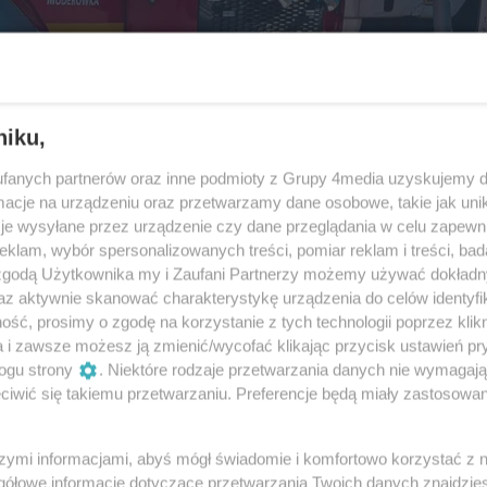
niku,
fanych partnerów oraz inne podmioty z Grupy 4media uzyskujemy d
cje na urządzeniu oraz przetwarzamy dane osobowe, takie jak unika
je wysyłane przez urządzenie czy dane przeglądania w celu zapewn
klam, wybór spersonalizowanych treści, pomiar reklam i treści, bad
 zgodą Użytkownika my i Zaufani Partnerzy możemy używać dokład
az aktywnie skanować charakterystykę urządzenia do celów identyfi
ść, prosimy o zgodę na korzystanie z tych technologii poprzez klikn
a i zawsze możesz ją zmienić/wycofać klikając przycisk ustawień pr
ogu strony
. Niektóre rodzaje przetwarzania danych nie wymagaj
4
/ 14
iwić się takiemu przetwarzaniu. Preferencje będą miały zastosowania
szymi informacjami, abyś mógł świadomie i komfortowo korzystać z
gółowe informacje dotyczące przetwarzania Twoich danych znajdzi