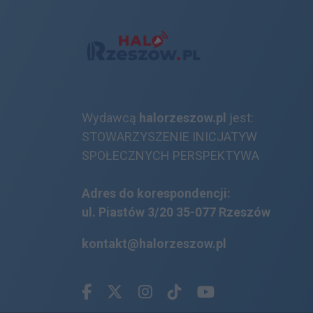
Wydawcą
halorzeszow.pl
jest:
STOWARZYSZENIE INICJATYW
SPOŁECZNYCH PERSPEKTYWA
Adres do korespondencji:
ul. Piastów 3/20
35-077 Rzeszów
kontakt@halorzeszow.pl
Facebook.com
X.com
Instagram.com
Tiktok.com
Youtube.com