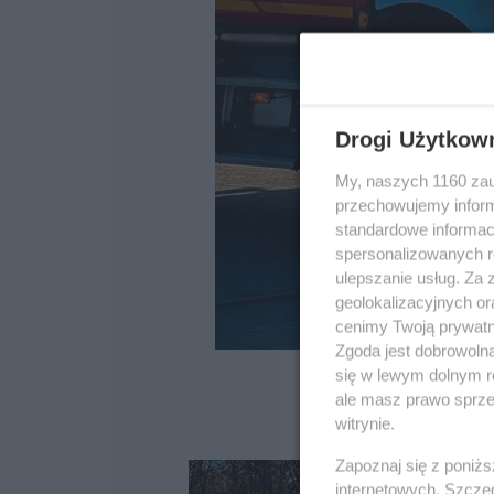
Drogi Użytkow
My, naszych 1160 zau
przechowujemy informa
standardowe informac
spersonalizowanych re
ulepszanie usług. Za
geolokalizacyjnych or
cenimy Twoją prywatno
Zgoda jest dobrowoln
się w lewym dolnym r
ale masz prawo sprzec
witrynie.
Zapoznaj się z poniż
internetowych. Szcze