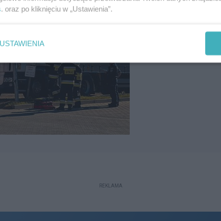
s
. oraz po kliknięciu w „Ustawienia”.
USTAWIENIA
REKLAMA