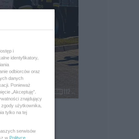
ostęp i
lne identyfikatory,
iania
anie odbiorców oraz
nych danych
kacji. Ponieważ
ięcie „Akceptuję”.
ywatności znajdujący
ą zgody użytkownika,
 tylko na tej
 naszych serwisów
esz w
Polityce