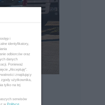
ostęp i
lne identyfikatory,
iania
anie odbiorców oraz
nych danych
kacji. Ponieważ
ięcie „Akceptuję”.
ywatności znajdujący
ą zgody użytkownika,
 tylko na tej
 naszych serwisów
esz w
Polityce