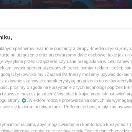
niku,
fanych partnerów oraz inne podmioty z Grupy 4media uzyskujemy d
cje na urządzeniu oraz przetwarzamy dane osobowe, takie jak unika
je wysyłane przez urządzenie czy dane przeglądania w celu zapewn
klam, wybór spersonalizowanych treści, pomiar reklam i treści, bad
 zgodą Użytkownika my i Zaufani Partnerzy możemy używać dokład
az aktywnie skanować charakterystykę urządzenia do celów identyfi
ść, prosimy o zgodę na korzystanie z tych technologii poprzez klikn
a i zawsze możesz ją zmienić/wycofać klikając przycisk ustawień pr
ogu strony
. Niektóre rodzaje przetwarzania danych nie wymagaj
10
/ 14
iwić się takiemu przetwarzaniu. Preferencje będą miały zastosowania
szymi informacjami, abyś mógł świadomie i komfortowo korzystać z
gółowe informacje dotyczące przetwarzania Twoich danych znajdzi