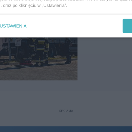
s
. oraz po kliknięciu w „Ustawienia”.
USTAWIENIA
REKLAMA