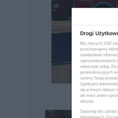
Drogi Użytkow
My, naszych 1162 zau
przechowujemy informa
standardowe informac
spersonalizowanych re
ulepszanie usług. Za
geolokalizacyjnych or
cenimy Twoją prywatno
Zgoda jest dobrowoln
się w lewym dolnym r
ale masz prawo sprzec
witrynie.
Zapoznaj się z poniż
internetowych. Szcze