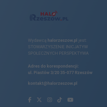
Wydawcą
halorzeszow.pl
jest:
STOWARZYSZENIE INICJATYW
SPOŁECZNYCH PERSPEKTYWA
Adres do korespondencji:
ul. Piastów 3/20
35-077 Rzeszów
kontakt@halorzeszow.pl
Facebook.com
X.com
Instagram.com
Tiktok.com
Youtube.com