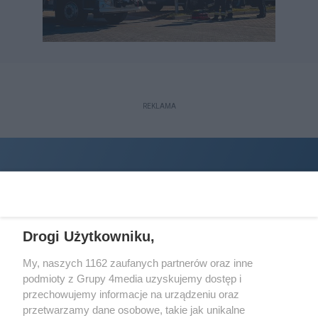
REKLAMA
Drogi Użytkowniku,
My, naszych 1162 zaufanych partnerów oraz inne
podmioty z Grupy 4media uzyskujemy dostęp i
Wydawcą
halorzeszow.pl
jest:
przechowujemy informacje na urządzeniu oraz
STOWARZYSZENIE INICJATYW SPOŁECZNYCH PERSPEKTYWA
przetwarzamy dane osobowe, takie jak unikalne