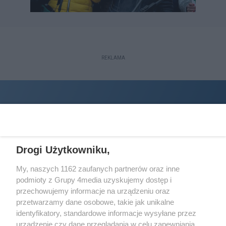
REKLAMA
Drogi Użytkowniku,
My, naszych 1162 zaufanych partnerów oraz inne
podmioty z Grupy 4media uzyskujemy dostęp i
Wydawcą
halorzeszow.pl
jest:
przechowujemy informacje na urządzeniu oraz
STOWARZYSZENIE INICJATYW SPOŁECZNYCH PERSPEKTYWA
przetwarzamy dane osobowe, takie jak unikalne
identyfikatory, standardowe informacje wysyłane przez
Adres do korespondencji:
urządzenie czy dane przeglądania w celu zapewniania