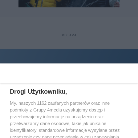
REKLAMA
Drogi Użytkowniku,
My, naszych 1162 zaufanych partnerów oraz inne
podmioty z Grupy 4media uzyskujemy dostęp i
Wydawcą
halorzeszow.pl
jest:
przechowujemy informacje na urządzeniu oraz
STOWARZYSZENIE INICJATYW SPOŁECZNYCH PERSPEKTYWA
przetwarzamy dane osobowe, takie jak unikalne
identyfikatory, standardowe informacje wysyłane przez
Adres do korespondencji:
urządzenie czy dane przeglądania w celu zapewniania