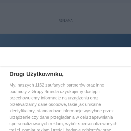
REKLAMA
Drogi Użytkowniku,
My, naszych 1162 zaufanych partnerów oraz inne
podmioty z Grupy 4media uzyskujemy dostęp i
Wydawcą
halorzeszow.pl
jest:
przechowujemy informacje na urządzeniu oraz
STOWARZYSZENIE INICJATYW SPOŁECZNYCH PERSPEKTYWA
przetwarzamy dane osobowe, takie jak unikalne
identyfikatory, standardowe informacje wysyłane przez
Adres do korespondencji:
urządzenie czy dane przeglądania w celu zapewniania
ul. Piastów 3/20
35-077 Rzeszów
spersonalizowanych reklam, wybór spersonalizowanych
treści, pomiar reklam i treści, badanie odbiorców oraz
kontakt@halorzeszow.pl