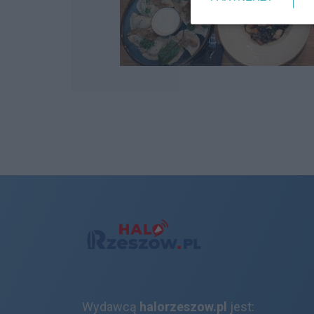
Wydawcą
halorzeszow.pl
jest: