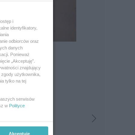
ostęp i
lne identyfikatory,
iania
anie odbiorców oraz
nych danych
kacji. Ponieważ
ięcie „Akceptuję”.
ywatności znajdujący
ą zgody użytkownika,
 tylko na tej
 naszych serwisów
esz w
Polityce
Akceptuję