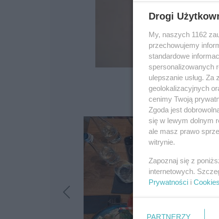
Drogi Użytkow
My, naszych 1162 zau
przechowujemy informa
standardowe informac
spersonalizowanych re
ulepszanie usług. Za
geolokalizacyjnych or
cenimy Twoją prywatno
Zgoda jest dobrowoln
się w lewym dolnym r
ale masz prawo sprzec
witrynie.
Zapoznaj się z poniż
internetowych. Szcze
Prywatności
i
Cookie
PARTNERZY