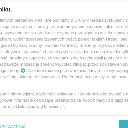
niku,
fanych partnerów oraz inne podmioty z Grupy 4media uzyskujemy d
cje na urządzeniu oraz przetwarzamy dane osobowe, takie jak unika
je wysyłane przez urządzenie czy dane przeglądania w celu zapewn
klam, wybór spersonalizowanych treści, pomiar reklam i treści, bad
 zgodą Użytkownika my i Zaufani Partnerzy możemy używać dokład
7
/ 19
az aktywnie skanować charakterystykę urządzenia do celów identyfi
ść, prosimy o zgodę na korzystanie z tych technologii poprzez klikn
a i zawsze możesz ją zmienić/wycofać klikając przycisk ustawień pr
ogu strony
. Niektóre rodzaje przetwarzania danych nie wymagaj
iwić się takiemu przetwarzaniu. Preferencje będą miały zastosowania
szymi informacjami, abyś mógł świadomie i komfortowo korzystać z
gółowe informacje dotyczące przetwarzania Twoich danych znajdzi
s
. oraz po kliknięciu w „Ustawienia”.
USTAWIENIA